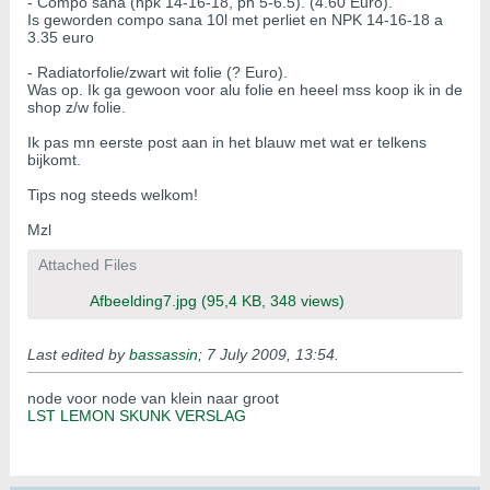
- Compo sana (npk 14-16-18, ph 5-6.5). (4.60 Euro).
Is geworden compo sana 10l met perliet en NPK 14-16-18 a
3.35 euro
- Radiatorfolie/zwart wit folie (? Euro).
Was op. Ik ga gewoon voor alu folie en heeel mss koop ik in de
shop z/w folie.
Ik pas mn eerste post aan in het blauw met wat er telkens
bijkomt.
Tips nog steeds welkom!
Mzl
Attached Files
Afbeelding7.jpg
(95,4 KB, 348 views)
Last edited by
bassassin
;
7 July 2009, 13:54
.
node voor node van klein naar groot
LST LEMON SKUNK VERSLAG