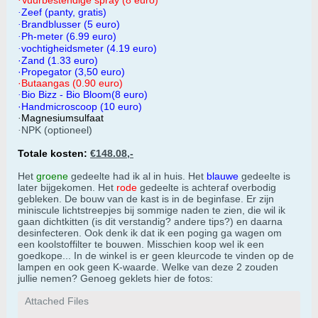
Vuurbestendige spray (8 euro)
·
Zeef (panty, gratis)
·
Brandblusser (5 euro)
·
Ph-meter (6.99 euro)
·
vochtigheidsmeter (4.19 euro)
·
·Zand (1.33 euro)
·Propegator (3,50 euro)
·Butaangas
(0.90 euro)
Bio Bizz - Bio Bloom(8 euro)
·
·Handmicroscoop (10 euro)
Magnesiumsulfaat
·
NPK (optioneel)
·
Totale kosten:
€
148.08,-
Het
groene
gedeelte had ik al in huis. Het
blauwe
gedeelte is
later bijgekomen. Het
rode
gedeelte is achteraf overbodig
gebleken. De bouw van de kast is in de beginfase. Er zijn
miniscule lichtstreepjes bij sommige naden te zien, die wil ik
gaan dichtkitten (is dit verstandig? andere tips?) en daarna
desinfecteren. Ook denk ik dat ik een poging ga wagen om
een koolstoffilter te bouwen. Misschien koop wel ik een
goedkope... In de winkel is er geen kleurcode te vinden op de
lampen en ook geen K-waarde. Welke van deze 2 zouden
jullie nemen? Genoeg geklets hier de fotos:
Attached Files