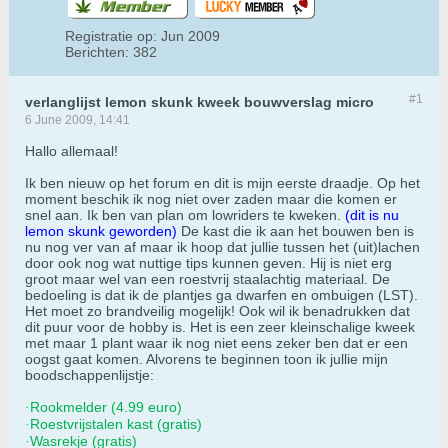
Registratie op:
Jun 2009
Berichten:
382
#1
verlanglijst lemon skunk kweek bouwverslag micro
6 June 2009, 14:41
Hallo allemaal!
Ik ben nieuw op het forum en dit is mijn eerste draadje. Op het
moment beschik ik nog niet over zaden maar die komen er
snel aan. Ik ben van plan om lowriders te kweken.
(dit is nu
lemon skunk geworden)
De kast die ik aan het bouwen ben is
nu nog ver van af maar ik hoop dat jullie tussen het (uit)lachen
door ook nog wat nuttige tips kunnen geven. Hij is niet erg
groot maar wel van een roestvrij staalachtig materiaal. De
bedoeling is dat ik de plantjes ga dwarfen en ombuigen (LST).
Het moet zo brandveilig mogelijk! Ook wil ik benadrukken dat
dit puur voor de hobby is. Het is een zeer kleinschalige kweek
met maar 1 plant waar ik nog niet eens zeker ben dat er een
oogst gaat komen. Alvorens te beginnen toon ik jullie mijn
boodschappenlijstje:
Rookmelder (4.99 euro)
·
Roestvrijstalen kast (gratis)
·
Wasrekje (gratis)
·