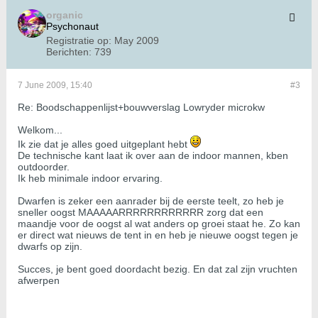
organic
Psychonaut
Registratie op:
May 2009
Berichten:
739
7 June 2009, 15:40
#3
Re: Boodschappenlijst+bouwverslag Lowryder microkw
Welkom...
Ik zie dat je alles goed uitgeplant hebt
De technische kant laat ik over aan de indoor mannen, kben
outdoorder.
Ik heb minimale indoor ervaring.
Dwarfen is zeker een aanrader bij de eerste teelt, zo heb je
sneller oogst MAAAAARRRRRRRRRRRR zorg dat een
maandje voor de oogst al wat anders op groei staat he. Zo kan
er direct wat nieuws de tent in en heb je nieuwe oogst tegen je
dwarfs op zijn.
Succes, je bent goed doordacht bezig. En dat zal zijn vruchten
afwerpen