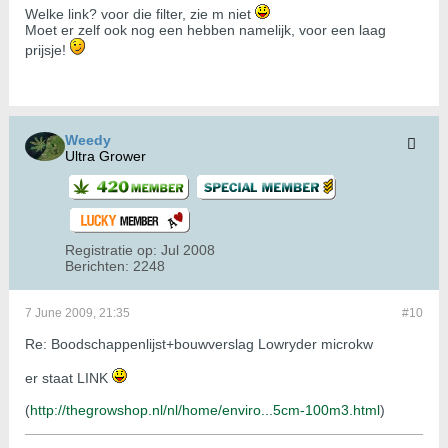
Welke link? voor die filter, zie m niet
Moet er zelf ook nog een hebben namelijk, voor een laag
prijsje!
Weedy
Ultra Grower
Registratie op:
Jul 2008
Berichten:
2248
7 June 2009, 21:35
#10
Re: Boodschappenlijst+bouwverslag Lowryder microkw
er staat LINK
(
http://thegrowshop.nl/nl/home/enviro...5cm-100m3.html
)