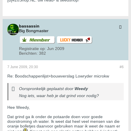
[B]420Shop.NL: uw head- & seedshop!
bassassin
Big Bongmaster
Registratie op:
Jun 2009
Berichten:
382
7 June 2009, 20:30
#6
Re: Boodschappenlijst+bouwverslag Lowryder microkw
Oorspronkelijk geplaatst door
Weedy
Nog iets, waar heb je dat grind voor nodig?
Hee Weedy,
Dat grind ga ik onder de potaarde doen voor goede
doorstroming vh water. Ik weet dat heel veel mensen van die
oranje bolletjes daarvoor gebruiken maar ik weet de naam er