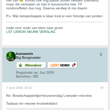
niet van
. Kmoet ook nog plastic potten hebben (vierkant)
maar die verkopen ze niet in bouwcentra hier. FF
rondsnuffelen dus nog. Daarna verdiep ik me daarin.
P.s. Mijn lampenkappie is klaar kzal er een fotootje van posten
node voor node van klein naar groot
LST LEMON SKUNK VERSLAG
bassassin
Big Bongmaster
Registratie op:
Jun 2009
Berichten:
382
7 June 2009, 20:33
#7
Re: Boodschappenlijst+bouwverslag Lowryder microkw
Tadaaa mn nieuwe knutselobject: