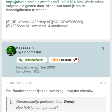
http://jointjedraaien.nl/wietforum/f...elf-t1814.html
Werkt prima
volgens die gasten daar. Alleen wat moeilijk om de
benodigdheden te vinden..
[B][URL="https://420shop.nl"][COLOR=#008000]
[B]420Shop.NL: uw head- & seedshop!
bassassin
Big Bongmaster
Registratie op:
Jun 2009
Berichten:
382
7 June 2009, 23:02
#13
Re: Boodschappenlijst+bouwverslag Lowryder microkw
Oorspronkelijk geplaatst door
Weedy
Hoe heb je hem gemaakt?