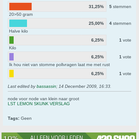
31,25%
5
stemmen
20>50 gram
25,00%
4
stemmen
Halve kilo
6,25%
1
vote
Kilo
6,25%
1
vote
Ik hou niet van stomme pollvragen laat me met rust
6,25%
1
vote
Last edited by
bassassin
;
14 December 2009, 16:33
.
node voor node van klein naar groot
LST LEMON SKUNK VERSLAG
Tags:
Geen