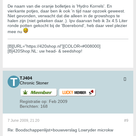
De naam van die oranje bolletjes is 'Hydro Korrels'. En
vierkante potjes, daar ben ik ook 'n tijd naar opzoek geweest.
Niet gevonden, verwacht dat die alleen in de growshops te
halen zijn (niet gekeken daar..). Ipv daarvan heb ik 3x 4.5 Liter
ronde potten gekocht bij de 'Boerebond', heb daar veel plezier
mee nu
[B][URL="https://420shop.nl"][COLOR=#008000]
[B]420Shop.NL: uw head- & seedshop!
TJ404
Chronic Stoner
Registratie op:
Feb 2009
Berichten:
168
7 June 2009, 21:20
#9
Re: Boodschappenlijst+bouwverslag Lowryder microkw