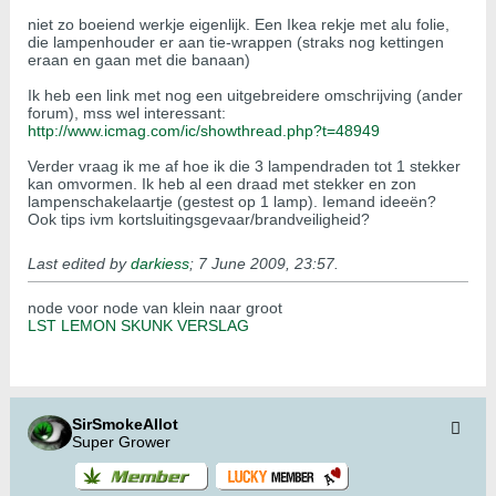
niet zo boeiend werkje eigenlijk. Een Ikea rekje met alu folie,
die lampenhouder er aan tie-wrappen (straks nog kettingen
eraan en gaan met die banaan)
Ik heb een link met nog een uitgebreidere omschrijving (ander
forum), mss wel interessant:
http://www.icmag.com/ic/showthread.php?t=48949
Verder vraag ik me af hoe ik die 3 lampendraden tot 1 stekker
kan omvormen. Ik heb al een draad met stekker en zon
lampenschakelaartje (gestest op 1 lamp). Iemand ideeën?
Ook tips ivm kortsluitingsgevaar/brandveiligheid?
Last edited by
darkiess
;
7 June 2009, 23:57
.
node voor node van klein naar groot
LST LEMON SKUNK VERSLAG
SirSmokeAllot
Super Grower