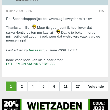
8 June 2009, 17:36
#15
Re: Boodschappenlijst+bouwverslag Lowryder microkw
Thanks a million
Maar tis geen punt ik heb liever dat
suikerklontje buiten mn kast zijn
Dat je je bekommert om
mijn veiligheid zegt mij ook weer dat wietrokers vaak aardige
mensen zijn!
Last edited by
bassassin
;
8 June 2009, 17:40
.
node voor node van klein naar groot
LST LEMON SKUNK VERSLAG
1
2
4
5
6
11
27
Volgende