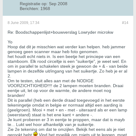
Registratie op:
Sep 2008
Berichten:
1968
8 June 2009, 17:34
#14
Re: Boodschappenlijst+bouwverslag Lowryder microkw
Yo
Hoop dat dit je misschien wat verder kan helpen. heb jammer
genoeg geen scanner maar heb foto genomen.
het houdt echt niets in. Is een beetje het princiepe van een
stamboom. Elk rood circeltje is een "suikertje", je weet wel. En
om in parallel te schakelen steek je gewoon de + & - van beide
lampen in dezelfde uit/ingang van het suikertje. Zo heb je er al
2.
Om te testen, sluit alles aan met de NODIGE
VOORZICHTIGHEID!!!! de 2 lampen moeten branden. Draai
eentje uit, let op voor de warmte, de andere moet nog
branden!
Dit is parallel (heb een derde draad toegevoegd in het eerste
tekeningetje omdat in belgie er normaal altijd een aarding is
(geelgroen). Mooi + met + en - met - uiteraard als er een lamp
(weerstand) staat is het ene kant + andere -.
Je kunt proberen er 3 in eentje te proppen, maar dat is mayb
te... Lukt wel hoor afhankelijk van je suikertje.
Zie 2e tekening om dat te omzijlen. Bekijk het eens als je niet
gerookt hebt
Vind het moeilijk om zoiets uit te leggen, moet