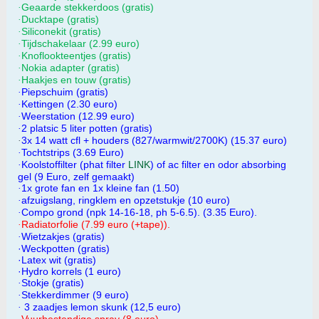
Geaarde stekkerdoos (gratis)
·
Ducktape (gratis)
·
Siliconekit (gratis)
·
Tijdschakelaar (2.99 euro)
·
Knoflookteentjes (gratis)
·
Nokia adapter (gratis)
·
Haakjes en touw (gratis)
·
Piepschuim (gratis)
·
Kettingen (2.30 euro)
·
Weerstation (
12.99 euro)
·
2 platsic 5 liter potten (gratis)
·
3x 14 watt cfl + houders (827/warmwit/2700K) (15.37 euro)
·
Tochtstrips (3.69 Euro)
·
Koolstoffilter (phat filter
LINK
)
of ac filter en odor absorbing
·
gel (9 Euro,
zelf gemaakt)
1x grote fan en 1x kleine fan
(1.50)
·
afzuigslang, ringklem en opzetstukje (10 euro)
·
Compo grond (
npk 14-16-18, ph 5-6.5). (3.35 Euro).
·
Radiatorfolie (7.99 euro (+tape)).
·
Wietzakjes (gratis)
·
·Weckpotten (gratis)
·Latex wit (gratis)
·Hydro korrels (1 euro)
Stokje (gratis)
·
Stekkerdimmer (9 euro)
·
3 zaadjes lemon skunk (12,5 euro)
·