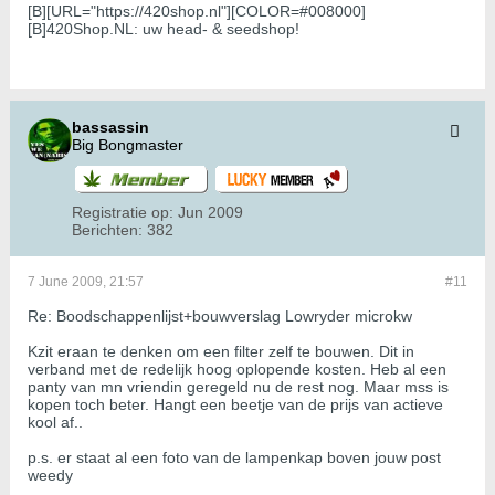
[B][URL="https://420shop.nl"][COLOR=#008000]
[B]420Shop.NL: uw head- & seedshop!
bassassin
Big Bongmaster
Registratie op:
Jun 2009
Berichten:
382
7 June 2009, 21:57
#11
Re: Boodschappenlijst+bouwverslag Lowryder microkw
Kzit eraan te denken om een filter zelf te bouwen. Dit in
verband met de redelijk hoog oplopende kosten. Heb al een
panty van mn vriendin geregeld nu de rest nog. Maar mss is
kopen toch beter. Hangt een beetje van de prijs van actieve
kool af..
p.s. er staat al een foto van de lampenkap boven jouw post
weedy