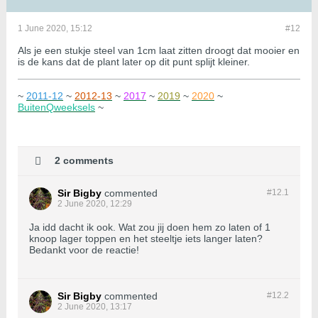
1 June 2020, 15:12
#12
Als je een stukje steel van 1cm laat zitten droogt dat mooier en
is de kans dat de plant later op dit punt splijt kleiner.
~
2011-12
~
2012-13
~
2017
~
2019
~
2020
~
BuitenQweeksels
~
2 comments
Sir Bigby
commented
#12.
1
2 June 2020, 12:29
Ja idd dacht ik ook. Wat zou jij doen hem zo laten of 1
knoop lager toppen en het steeltje iets langer laten?
Bedankt voor de reactie!
Sir Bigby
commented
#12.
2
2 June 2020, 13:17