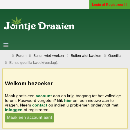
Login of Registreer
Forum
Buiten wiet kweken
Buiten wiet kweken
Guerilla
Eerste guerilla kweek(verslag).
Welkom bezoeker
Maak gratis een
account
aan en krijg toegang tot het volledige
forum. Paswoord vergeten? klik
hier
om een nieuwe aan te
vragen. Neem
contact
op indien u problemen ondervindt met
inloggen
of registreren.
Maak een account aan!