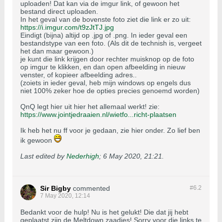
uploaden! Dat kan via de imgur link, of gewoon het
bestand direct uploaden.
In het geval van de bovenste foto ziet die link er zo uit:
https://i.imgur.com/t9zJtTJ.jpg
Eindigt (bijna) altijd op .jpg of .png. In ieder geval een
bestandstype van een foto. (Als dit de technish is, vergeet
het dan maar gewoon.)
je kunt die link krijgen door rechter muisknop op de foto
op imgur te klikken, en dan open afbeelding in nieuw
venster, of kopieer afbeelding adres..
(zoiets in ieder geval, heb mijn windows op engels dus
niet 100% zeker hoe de opties precies genoemd worden)
QnQ legt hier uit hier het allemaal werkt! zie:
https://www.jointjedraaien.nl/wietfo...richt-plaatsen
Ik heb het nu ff voor je gedaan, zie hier onder. Zo lief ben
ik gewoon
Last edited by
Nederhigh
;
6 May 2020, 21:21
.
Sir Bigby
commented
#6.
2
7 May 2020, 12:14
Bedankt voor de hulp! Nu is het gelukt! Die dat jij hebt
geplaatst zijn de Meltdown zaadjes! Sorry voor die links te