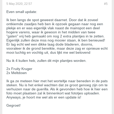
5 May 2020, 22:57
#5
Even small update:
Ik ben langs de spot geweest daarnet. Door dat ik zoveel
ontkiemde zaadjes heb ben ik opzoek gegaan naar nog een
plekje en er was eigenlijk vlak naast de mainspot een deel
hogere varens, waar ik gewoon in het midden van twee
"gaten" vrij heb gemaakt om nog 2 extra plantjes in te zetten.
Eigenlijk zullen deze mss nog mooier staan, ik ben benieuwd!
Er lag echt wel een dikke laag dode bladeren, doorns,
vooraleer ik de grond bereikte, maar deze zag er opnieuw echt
mooi luchtig en vochtig uit, dus lijkt me wel belovend
Nu ik 4 kuilen heb, zullen dit mijn plantjes worden.
2x Fruity Kruger
2x Meltdown
Ik ga ze meteen hier met het worteltje naar beneden in de pats
steken. Nu is het enkel wachten dat ze groot genoeg zijn om te
verhuizen naar de guerilla. Als ik gevonden heb hoe ik hier een
foto moet plaatsen zal ik binnenkort wat fototjes uploaden.
Anyways, je hoort me wel als er een update is!
Gegroet!