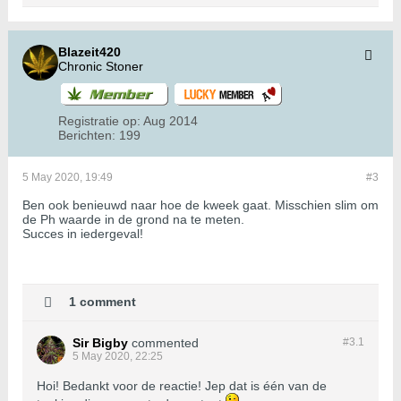
Blazeit420
Chronic Stoner
Registratie op:
Aug 2014
Berichten:
199
5 May 2020, 19:49
#3
Ben ook benieuwd naar hoe de kweek gaat. Misschien slim om
de Ph waarde in de grond na te meten.
Succes in iedergeval!
1 comment
Sir Bigby
commented
#3.
1
5 May 2020, 22:25
Hoi! Bedankt voor de reactie! Jep dat is één van de