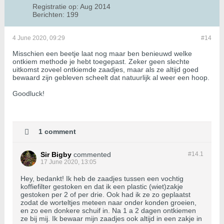
Registratie op:
Aug 2014
Berichten:
199
4 June 2020, 09:29
#14
Misschien een beetje laat nog maar ben benieuwd welke
ontkiem methode je hebt toegepast. Zeker geen slechte
uitkomst zoveel ontkiemde zaadjes, maar als ze altijd goed
bewaard zijn gebleven scheelt dat natuurlijk al weer een hoop.
Goodluck!
1 comment
Sir Bigby
commented
#14.
1
17 June 2020, 13:05
Hey, bedankt! Ik heb de zaadjes tussen een vochtig
koffiefilter gestoken en dat ik een plastic (wiet)zakje
gestoken per 2 of per drie. Ook had ik ze zo geplaatst
zodat de worteltjes meteen naar onder konden groeien,
en zo een donkere schuif in. Na 1 a 2 dagen ontkiemen
ze bij mij. Ik bewaar mijn zaadjes ook altijd in een zakje in