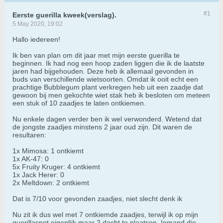
#1
Eerste guerilla kweek(verslag).
5 May 2020, 19:02
Hallo iedereen!
Ik ben van plan om dit jaar met mijn eerste guerilla te
beginnen. Ik had nog een hoop zaden liggen die ik de laatste
jaren had bijgehouden. Deze heb ik allemaal gevonden in
buds van verschillende wietsoorten. Omdat ik ooit echt een
prachtige Bubblegum plant verkregen heb uit een zaadje dat
gewoon bij men gekochte wiet stak heb ik besloten om meteen
een stuk of 10 zaadjes te laten ontkiemen.
Nu enkele dagen verder ben ik wel verwonderd. Wetend dat
de jongste zaadjes minstens 2 jaar oud zijn. Dit waren de
resultaren:
1x Mimosa: 1 ontkiemt
1x AK-47: 0
5x Fruity Kruger: 4 ontkiemt
1x Jack Herer: 0
2x Meltdown: 2 ontkiemt
Dat is 7/10 voor gevonden zaadjes, niet slecht denk ik
Nu zit ik dus wel met 7 ontkiemde zaadjes, terwijl ik op mijn
guerillaspot eigenlijk maar 2 dacht te plaatsen. Iemand die