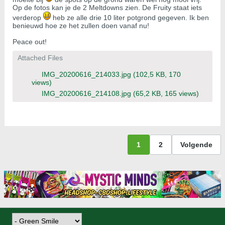
Op de fotos kan je de 2 Meltdowns zien. De Fruity staat iets
verderop
heb ze alle drie 10 liter potgrond gegeven. Ik ben
benieuwd hoe ze het zullen doen vanaf nu!
Peace out!
Attached Files
IMG_20200616_214033.jpg
(102,5 KB, 170
views)
IMG_20200616_214108.jpg
(65,2 KB, 165 views)
1
2
Volgende