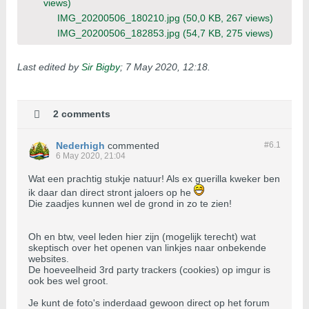
views)
IMG_20200506_180210.jpg
(50,0 KB, 267 views)
IMG_20200506_182853.jpg
(54,7 KB, 275 views)
Last edited by
Sir Bigby
;
7 May 2020, 12:18
.
2 comments
Nederhigh
commented
#6.
1
6 May 2020, 21:04
Wat een prachtig stukje natuur! Als ex guerilla kweker ben
ik daar dan direct stront jaloers op he
Die zaadjes kunnen wel de grond in zo te zien!
Oh en btw, veel leden hier zijn (mogelijk terecht) wat
skeptisch over het openen van linkjes naar onbekende
websites.
De hoeveelheid 3rd party trackers (cookies) op imgur is
ook bes wel groot.
Je kunt de foto's inderdaad gewoon direct op het forum