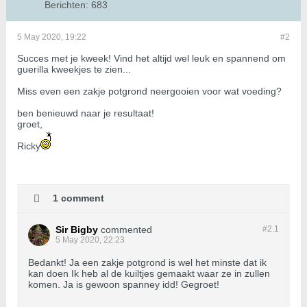
Berichten:
683
5 May 2020, 19:22
#2
Succes met je kweek! Vind het altijd wel leuk en spannend om
guerilla kweekjes te zien...
Miss even een zakje potgrond neergooien voor wat voeding?
ben benieuwd naar je resultaat!
groet,
Ricky
1 comment
Sir Bigby
commented
#2.
1
5 May 2020, 22:23
Bedankt! Ja een zakje potgrond is wel het minste dat ik
kan doen Ik heb al de kuiltjes gemaakt waar ze in zullen
komen. Ja is gewoon spanney idd! Gegroet!