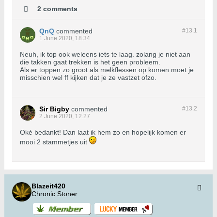
2 comments
QnQ
commented
#13.
1
1 June 2020, 18:34
Neuh, ik top ook weleens iets te laag. zolang je niet aan
die takken gaat trekken is het geen probleem.
Als er toppen zo groot als melkflessen op komen moet je
misschien wel ff kijken dat je ze vastzet ofzo.
Sir Bigby
commented
#13.
2
2 June 2020, 12:27
Oké bedankt! Dan laat ik hem zo en hopelijk komen er
mooi 2 stammetjes uit
Blazeit420
Chronic Stoner