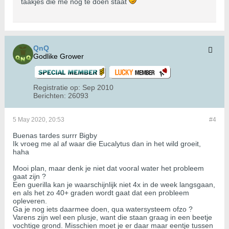
taakjes die me nog te doen staat
QnQ
Godlike Grower
Registratie op:
Sep 2010
Berichten:
26093
5 May 2020, 20:53
#4
Buenas tardes surrr Bigby
Ik vroeg me al af waar die Eucalytus dan in het wild groeit,
haha
Mooi plan, maar denk je niet dat vooral water het probleem
gaat zijn ?
Een guerilla kan je waarschijnlijk niet 4x in de week langsgaan,
en als het zo 40+ graden wordt gaat dat een probleem
opleveren.
Ga je nog iets daarmee doen, qua watersysteem ofzo ?
Varens zijn wel een plusje, want die staan graag in een beetje
vochtige grond. Misschien moet je er daar maar eentje tussen