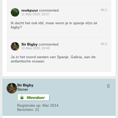
rookpuur
commented
#4.
2
11 May 2020, 16:57
Ik dacht het ook idd, maar woon je in spanje ofzo sir
bigby?
Sir Bigby
commented
#4.
3
16 May 2020, 18:49
Ja in het noord westen van Spanje. Galicia, aan de
antlantische oceaan.
Sir Bigby
Stoner
Registratie op:
Mar 2014
Berichten:
21