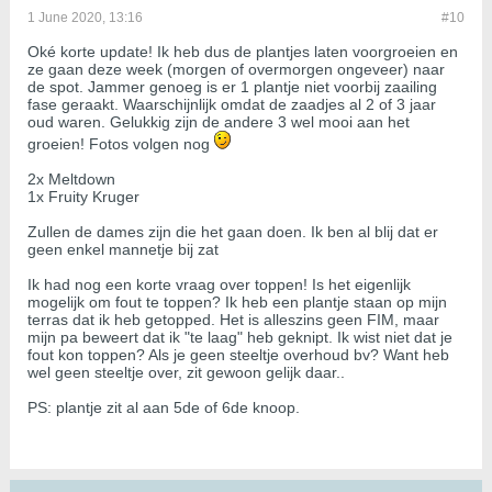
1 June 2020, 13:16
#10
Oké korte update! Ik heb dus de plantjes laten voorgroeien en
ze gaan deze week (morgen of overmorgen ongeveer) naar
de spot. Jammer genoeg is er 1 plantje niet voorbij zaailing
fase geraakt. Waarschijnlijk omdat de zaadjes al 2 of 3 jaar
oud waren. Gelukkig zijn de andere 3 wel mooi aan het
groeien! Fotos volgen nog
2x Meltdown
1x Fruity Kruger
​​​​​​Zullen de dames zijn die het gaan doen. Ik ben al blij dat er
geen enkel mannetje bij zat
Ik had nog een korte vraag over toppen! Is het eigenlijk
mogelijk om fout te toppen? Ik heb een plantje staan op mijn
terras dat ik heb getopped. Het is alleszins geen FIM, maar
mijn pa beweert dat ik "te laag" heb geknipt. Ik wist niet dat je
fout kon toppen? Als je geen steeltje overhoud bv? Want heb
wel geen steeltje over, zit gewoon gelijk daar..
PS: plantje zit al aan 5de of 6de knoop.