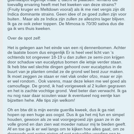
toevallig ervaring heeft met het kweken van deze strains?
(Fruity kruger en Meltdown vooral) als ik me niet vergis zijn dit
Indica dominante strains. Geen idee of ze goed zullen zijn voor
buiten.. Maar als ze Indica zijn zullen ze alleszins lager blijven.
Ik ga ze ook zeker toppen. De Mimosa is 70/30 sativa dus die
ga ik wrs thuis kweken.
Over de spot zelf:
Het is gelegen aan het einde van een rij dennenbomen. Achter
de laatste boom dus eingenlijk Er is heel veel licht van 's
ochtends tot ongeveer 18-19 u dan zullen ze semi-zon krijgen
door schaduw van eucalyptus bomen die ietsje verder staan.
Ik heb btw wel slechte dingen gehoord over eucalyptus in de
buurt van je planten omdat ze de grond wel best zuur maken.
Ik moet zeggen ze staan er niet vlak onder ofzo, maar er zijn
er wel rondom.. Ook varens, maar deze leken me wel goed als
camouflage. De grond, ik had vorigeweek al 2 kuilen gegraven
en het is zachte vochtige grond. Veel beter dan verwacht. Ik ga
nu nog naar daar scouten waar ik eventueel nog eentje kan
bijzetten hehe. Alle tips zijn welkom!
Oh en btw dit is mijn eerste guerilla kweek, dus ik ga niet
hopen op een huge ass oogst. Dus ik ga het mij fun en simpel
houden, gewoon als ze wat voorgegroeid zijn gaan ze in de
volle grond en dan zien wat moeder natuur mij te bieden geeft.
Af en toe ga ik er wel langs om te kijken hoe alles gaat, om ze
desnoods wat water gieten of wat natuurlijke voeding enz te