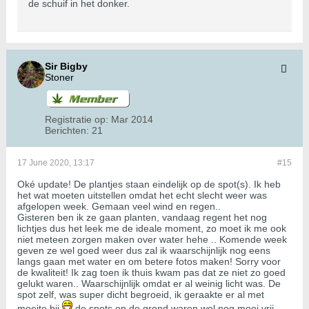
de schuif in het donker.
Sir Bigby
Stoner
Registratie op:
Mar 2014
Berichten:
21
17 June 2020, 13:17
#15
Oké update! De plantjes staan eindelijk op de spot(s). Ik heb
het wat moeten uitstellen omdat het echt slecht weer was
afgelopen week. Gemaan veel wind en regen..
​​​​Gisteren ben ik ze gaan planten, vandaag regent het nog
lichtjes dus het leek me de ideale moment, zo moet ik me ook
niet meteen zorgen maken over water hehe .. Komende week
geven ze wel goed weer dus zal ik waarschijnlijk nog eens
langs gaan met water en om betere fotos maken! Sorry voor
de kwaliteit! Ik zag toen ik thuis kwam pas dat ze niet zo goed
gelukt waren.. Waarschijnlijk omdat er al weinig licht was. De
spot zelf, was super dicht begroeid, ik geraakte er al met
moeite bij
de spots op de grond waren wel nog mooi vrij.