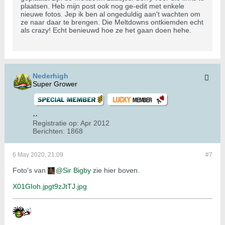
plaatsen. Heb mijn post ook nog ge-edit met enkele
nieuwe fotos. Jep ik ben al ongeduldig aan't wachten om
ze naar daar te brengen. Die Meltdowns ontkiemden echt
als crazy! Echt benieuwd hoe ze het gaan doen hehe.
Nederhigh
Super Grower
Registratie op:
Apr 2012
Berichten:
1868
6 May 2020, 21:09
#7
Foto's van
Sir Bigby
zie hier boven.
X01GIoh.jpg
t9zJtTJ.jpg