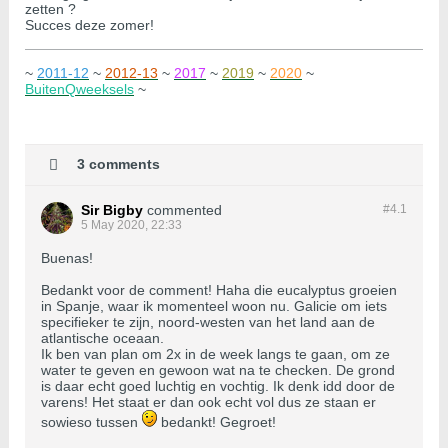
zetten ?
Succes deze zomer!
~
2011-12
~
2012-13
~
2017
~
2019
~
2020
~
BuitenQweeksels
~
3 comments
Sir Bigby
commented
#4.
1
5 May 2020, 22:33
Buenas!
Bedankt voor de comment! Haha die eucalyptus groeien
in Spanje, waar ik momenteel woon nu. Galicie om iets
specifieker te zijn, noord-westen van het land aan de
atlantische oceaan.
Ik ben van plan om 2x in de week langs te gaan, om ze
water te geven en gewoon wat na te checken. De grond
is daar echt goed luchtig en vochtig. Ik denk idd door de
varens! Het staat er dan ook echt vol dus ze staan er
sowieso tussen
bedankt! Gegroet!