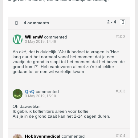
2 - 4
4 comments
WillemW
commented
#10.
2
3 May 2019, 14:46
Ah oké, dat is duidelijk. Wat ik bedoel te vragen is 'Hoe
lang duurt het normaal vanaf het moment dat je een
zaadje de grond in stopt tot het moment dat het boven de
grond komt?'. Heb vantevoren al met zo'n koffiefilter
gedaan tot er een wit worteltje kwam.
QnQ
commented
#10.
3
3 May 2019, 15:10
Oh daweetikni
Ik gebruik koffiefilters alleen voor koffie.
Als je in de grond zaait kan het 2-14 dagen duren.
Hobbyenmedical
commented
#10.
4