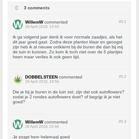
3 comments
WillemW
commented
#5.
1
28 April 2019, 19:43
Ik ga volgend jaar denk ik voor normale zaadjes, als het
dit jaar goed gaat. Zodra deze planten klaar en geoogst
zijn heb ik al nieuwe ontkiemt bij de buren die dan bij mij
de tuin in kunnen. Zo kom ik toch niet over de 5 plantjes
heen maar verlies ik ook geen tijd.
DOBBELSTEEN
commented
#5.
2
28 April 2019, 19:58
Die je bij je buren in de tuin zet, zijn dat ook autoflowers?
zodat je 2 rondes autoflowers doet? of begrijp ik je niet
goed?
WillemW
commented
#5.
3
28 April 2019, 20:48
Je snapt hem helemaal goed