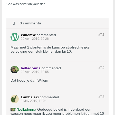
God was never on your side.
.
3 comments
WillemW
commented
#7.
1
29 April 2019, 10:26
Maar met 2 planten is de kans op strafrechtelijke
vervolging een stuk kleiner dan bij 10.
belladonna
commented
#7.
2
29 April 2019, 10:55
Dat hoop je dan Willem
Lambalski
commented
#7.
3
3 May 2019, 11:04
belladonna
Gedoogd beleid is inderdaad een
wassen neus maar ik zou meer problemen krijgen met 10