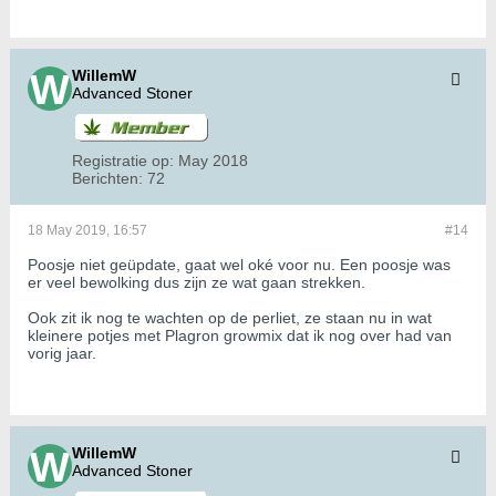
WillemW
Advanced Stoner
Registratie op:
May 2018
Berichten:
72
18 May 2019, 16:57
#14
Poosje niet geüpdate, gaat wel oké voor nu. Een poosje was
er veel bewolking dus zijn ze wat gaan strekken.
Ook z​​​​it ik nog te wachten op de perliet, ze staan nu in wat
kleinere potjes met Plagron growmix dat ik nog over had van
vorig jaar.
WillemW
Advanced Stoner