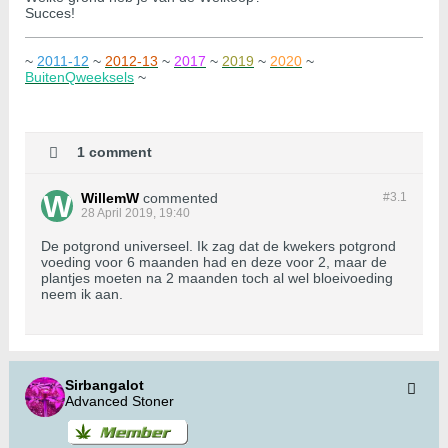
Succes!
~
2011-12
~
2012-13
~
2017
~
2019
~
2020
~
BuitenQweeksels
~
1 comment
WillemW
commented
#3.
1
28 April 2019, 19:40
De potgrond universeel. Ik zag dat de kwekers potgrond
voeding voor 6 maanden had en deze voor 2, maar de
plantjes moeten na 2 maanden toch al wel bloeivoeding
neem ik aan.
Sirbangalot
Advanced Stoner