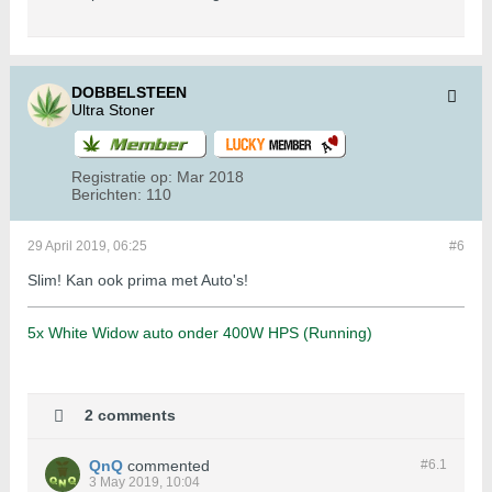
DOBBELSTEEN
Ultra Stoner
Registratie op:
Mar 2018
Berichten:
110
29 April 2019, 06:25
#6
Slim! Kan ook prima met Auto's!
5x White Widow auto onder 400W HPS (Running)
2 comments
QnQ
commented
#6.
1
3 May 2019, 10:04