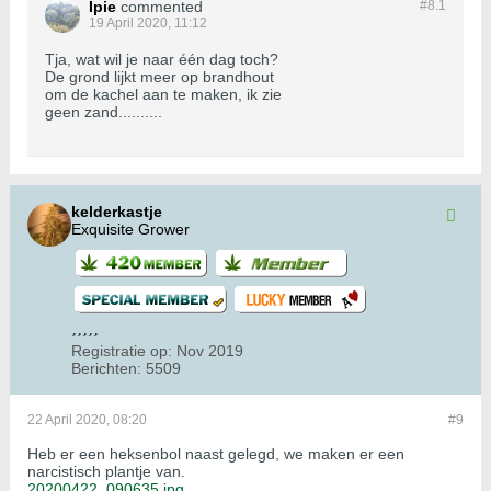
Ipie
commented
#8.
1
19 April 2020, 11:12
Tja, wat wil je naar één dag toch?
De grond lijkt meer op brandhout
om de kachel aan te maken, ik zie
geen zand..........
kelderkastje
Exquisite Grower
Registratie op:
Nov 2019
Berichten:
5509
22 April 2020, 08:20
#9
Heb er een heksenbol naast gelegd, we maken er een
narcistisch plantje van.
20200422_090635.jpg