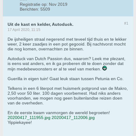
Registratie op:
Nov 2019
Berichten:
5509
#1
Uit de kast en kelder, Autoduck.
17 April 2020, 11:15
De ijsheiligen straal negerend met teveel tijd thuis en te lekker
weer, 2 keer zaadjes in een pot gegooid. Bij nachtvorst mocht
die nog komen, overnachten ze binnen.
Autoduck van Dutch Passion dus, waarom? Leek me plezant,
is eens wat anders, en ik ga proberen dit te doen zonder dat
mijn medebewoonsters er al te veel van merken.
Guerilla in eigen tuin! Gaat leuk staan tussen Petunia en Co.
Telkens in een 6 literpot met huismerk potgrond van de Makro,
2,50 voor 50 liter. 100 dagen voorbemest. Had niks anders
voorhanden, we mogen nog geen buitenlandse reizen doen
van de overheden.
En de eerste kwam vanmorgen de wereld begroeten!
20200417_111955.jpg
20200417_112006.jpg
Yippiekayee!