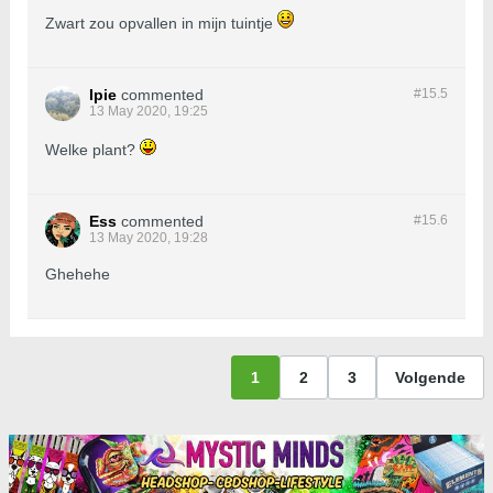
Zwart zou opvallen in mijn tuintje
Ipie
commented
#15.
5
13 May 2020, 19:25
Welke plant?
Ess
commented
#15.
6
13 May 2020, 19:28
Ghehehe
1
2
3
Volgende