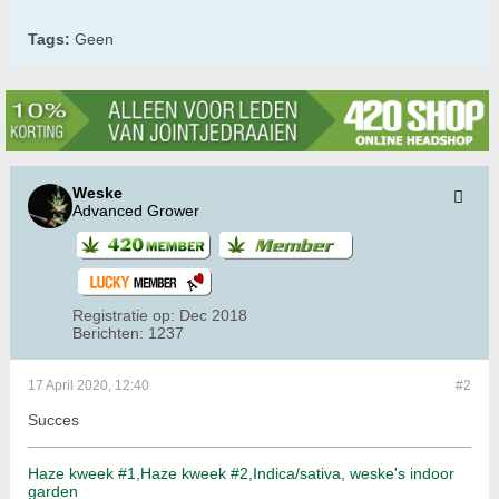
Tags:
Geen
Weske
Advanced Grower
Registratie op:
Dec 2018
Berichten:
1237
17 April 2020, 12:40
#2
Succes
Haze kweek #1
,
Haze kweek #2
,
Indica/sativa
,
weske's indoor
garden