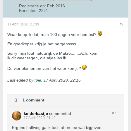
Registratie op:
Feb 2016
Berichten:
2241
17 April 2020, 21:39
#7
Waar koop ik dat, ruim 100 dagen voor bemest?
En goedkoper krijg je het nergenssss
Sorry mijn fout natuurlijk de Makro........Ach, kom
ik dit weer tegen, oja afjes las ik...
De vier elementen van het weer ken je?
Last edited by
Ipie
;
17 April 2020, 22:16
.
1 comment
kelderkastje
commented
#7.
1
17 April 2020, 21:49
Ergens halfweg ga ik toch af en toe wat bijgeven.