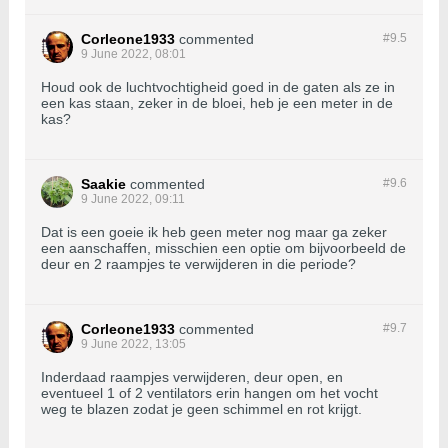
Corleone1933
commented
#9.
5
9 June 2022, 08:01
Houd ook de luchtvochtigheid goed in de gaten als ze in
een kas staan, zeker in de bloei, heb je een meter in de
kas?
Saakie
commented
#9.
6
9 June 2022, 09:11
Dat is een goeie ik heb geen meter nog maar ga zeker
een aanschaffen, misschien een optie om bijvoorbeeld de
deur en 2 raampjes te verwijderen in die periode?
Corleone1933
commented
#9.
7
9 June 2022, 13:05
Inderdaad raampjes verwijderen, deur open, en
eventueel 1 of 2 ventilators erin hangen om het vocht
weg te blazen zodat je geen schimmel en rot krijgt.