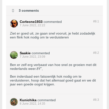
3 comments
Corleone1933
commented
#8.
1
7 June 2022, 22:22
Ziet er goed uit, ze gaan snel vooruit, je hebt zodadelijk
een flink hok nodig om te verduisteren
Saakie
commented
#8.
2
7 June 2022, 23:09
Ben er zelf erg verbaast van hoe snel ze groeien met dit
nederlands weer.ðŸ˜‚
Ben inderdaad een fatsoenlijk hok nodig om te
verduisteren, hoop dat het allemaal goed gaat en we dit
jaar een goede oogst krijgen.
Kunichika
commented
#8.
3
8 June 2022, 14:35