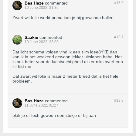
Bas Haze
commented
#13.
6
10 June 2022, 21:36
Zwart wit folie werkt prima kan je bij growshop hallen
Saakie
commented
#13.
7
10 June 2022, 23:00
Dat licht schema volgen vind ik een slim ideeðŸ‘Œ dan
kan ik in het weekend gewoon lekker uitslapen haha. Het
is ook beter voor de luchtvochtigheid als er niks overheen
zit lijkt me.
Dat zwart wit folie is maar 2 meter breed dat is het hele
probleem.
Bas Haze
commented
#13.
8
11 June 2022, 01:27
plak je er toch gewoon een stukje er bij aan