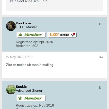
ze geloof ik de schuur in.
Bas Haze
T.H.C. Master
Registratie op:
Apr 2020
Berichten:
502
27 May 2022, 13:13
#4
Ziet er netjes uit mooie mailing
Saakie
Advanced Stoner
Registratie op:
Nov 2018