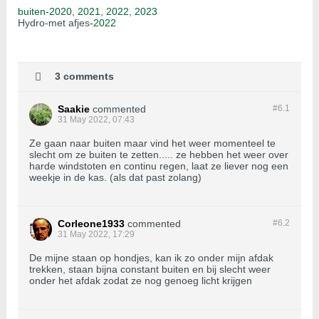
buiten-2020
,
2021
,
2022
,
2023
Hydro-met afjes
-2022
3 comments
Saakie
commented
#6.
1
31 May 2022, 07:43
Ze gaan naar buiten maar vind het weer momenteel te
slecht om ze buiten te zetten..... ze hebben het weer over
harde windstoten en continu regen, laat ze liever nog een
weekje in de kas. (als dat past zolang)
Corleone1933
commented
#6.
2
31 May 2022, 17:29
De mijne staan op hondjes, kan ik zo onder mijn afdak
trekken, staan bijna constant buiten en bij slecht weer
onder het afdak zodat ze nog genoeg licht krijgen