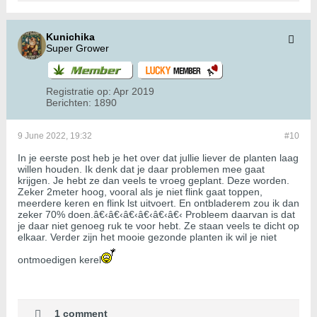
Kunichika
Super Grower
Registratie op:
Apr 2019
Berichten:
1890
9 June 2022, 19:32
#10
In je eerste post heb je het over dat jullie liever de planten laag
willen houden. Ik denk dat je daar problemen mee gaat
krijgen. Je hebt ze dan veels te vroeg geplant. Deze worden.
Zeker 2meter hoog, vooral als je niet flink gaat toppen,
meerdere keren en flink lst uitvoert. En ontbladerem zou ik dan
zeker 70% doen.â€‹â€‹â€‹â€‹â€‹â€‹ Probleem daarvan is dat
je daar niet genoeg ruk te voor hebt. Ze staan veels te dicht op
elkaar. Verder zijn het mooie gezonde planten ik wil je niet
ontmoedigen kerel
1 comment