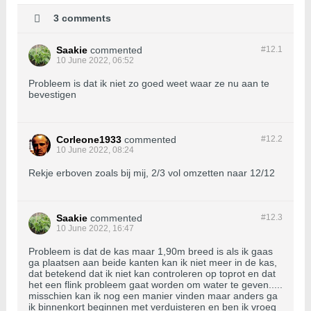
3 comments
Saakie
commented
#12.
1
10 June 2022, 06:52
Probleem is dat ik niet zo goed weet waar ze nu aan te
bevestigen
Corleone1933
commented
#12.
2
10 June 2022, 08:24
Rekje erboven zoals bij mij, 2/3 vol omzetten naar 12/12
Saakie
commented
#12.
3
10 June 2022, 16:47
Probleem is dat de kas maar 1,90m breed is als ik gaas
ga plaatsen aan beide kanten kan ik niet meer in de kas,
dat betekend dat ik niet kan controleren op toprot en dat
het een flink probleem gaat worden om water te geven.....
misschien kan ik nog een manier vinden maar anders ga
ik binnenkort beginnen met verduisteren en ben ik vroeg