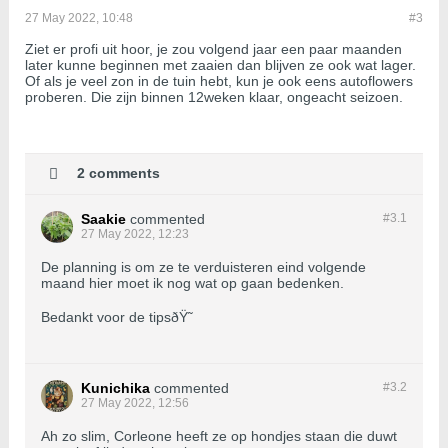
27 May 2022, 10:48
#3
Ziet er profi uit hoor, je zou volgend jaar een paar maanden
later kunne beginnen met zaaien dan blijven ze ook wat lager.
Of als je veel zon in de tuin hebt, kun je ook eens autoflowers
proberen. Die zijn binnen 12weken klaar, ongeacht seizoen.
2 comments
Saakie
commented
#3.
1
27 May 2022, 12:23
De planning is om ze te verduisteren eind volgende
maand hier moet ik nog wat op gaan bedenken.
Bedankt voor de tipsðŸ˜
Kunichika
commented
#3.
2
27 May 2022, 12:56
Ah zo slim, Corleone heeft ze op hondjes staan die duwt