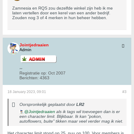
Zamnesia en RQS zou dezelfde winkel zijn heb ik me
laten vertellen door een kerel van een ander bedrijf.
Zouden nog 3 of 4 merken in hun beheer hebben.
Jointjedraaien
Admin
Registratie op:
Oct 2007
Berichten:
4363
18 January 2023, 09:01
#3
Oorspronkelijk geplaatst door
LR2
Jointjedraaien
als ik tags wil toevoegen dan is er
een character limit. Blijkbaar. Ik kan "pokon,
autoflowers, buite" tikken maar veel verder mag ik niet.
Het character limit stond op 25, nuu op 100. Voor members is