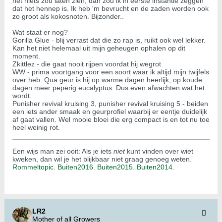
het niets zou laten zien, dan zou ik in eerste instantie zeggen
dat het hennep is. Ik heb 'm bevrucht en de zaden worden ook
zo groot als kokosnoten. Bijzonder..
Wat staat er nog?
Gorilla Glue - blij verrast dat die zo rap is, ruikt ook wel lekker.
Kan het niet helemaal uit mijn geheugen ophalen op dit
moment.
Zkittlez - die gaat nooit rijpen voordat hij wegrot.
WW - prima voortgang voor een soort waar ik altijd mijn twijfels
over heb. Qua geur is hij op warme dagen heerlijk, op koude
dagen meer peperig eucalyptus. Dus even afwachten wat het
wordt.
Punisher revival kruising 3, punisher revival kruising 5 - beiden
een iets ander smaak en geurprofiel waarbij er eentje duidelijk
af gaat vallen. Wel mooie bloei die erg compact is en tot nu toe
heel weinig rot.
Een wijs man zei ooit: Als je iets
niet
kunt vinden over wiet
kweken, dan wil je het blijkbaar niet graag genoeg weten.
Rommeltopic.
Buiten2016.
Buiten2015
.
Buiten2014
.
LR2
Mother of all Growers