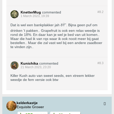
KnetterMug
commented
#8.
2
1 March 2023, 19:39
Dat is wel een bankplakker jah ðŸ˜. Bijna geen puf om
drinken 't pakken.. Grapefruit is ook een relax weedje is
rond de 18%. En daar kan je wel je bed van uit komen..
Maar die had ik van rqs waar ik ook nooit meer bij gaat
bestellen.. Maar die zal vast wel bij een andere zaadboer
te vinden zijn..
Kunichika
commented
#8.
3
21 March 2023, 23:20
Killer Kush auto van sweet seeds, een xtreem lekker
weedje de fem versie ook btw
kelderkastje
Exquisite Grower