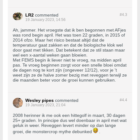
LR2
commented
#4.
3
19 January 2023, 14:56
Ah, jammer. Het vroegste dat ik ben begonnen met AFjes
was rond begin april. Het was toen 22 graden, in 2015 of
2014 ofzo. Maar het risico bestaat altijd dat de
temperatuur gaat zakken en dat de biologische klok wel
door gaat met tikken. Dat betekent dat ze stil staan maar
wel een x-aantal weken gaan bloeien.
Met FEMS begin ik liever niet te vroeg, na midden april
pas. Te vroeg beginnen zorgt voor een snelle bloei omdat
de dagen nog te kort zijn (ongeveer 12/12), voor je 't
weet zijn ze de halve zomer bezig met reveggen terwijl ze
die maanden beter voor de groei kunnen gebruiken.
Wesley pipes
commented
#4.
4
19 January 2023, 21:04
2008 herinner ik me ook een hittegolf in maart, 30 dagen
25+ graden. In principe dus wel doenbaar in april met wat
geluk in weer. Reveggen levert minder op dan lange
groei, die monstercrop mythe debunked
.