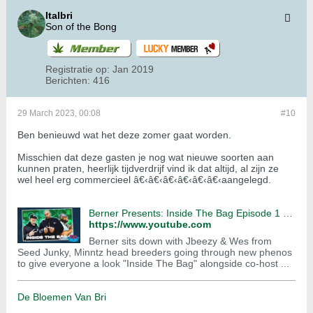
Italbri
Son of the Bong
Registratie op:
Jan 2019
Berichten:
416
29 March 2023, 00:08
#10
Ben benieuwd wat het deze zomer gaat worden.
Misschien dat deze gasten je nog wat nieuwe soorten aan
kunnen praten, heerlijk tijdverdrijf vind ik dat altijd, al zijn ze
wel heel erg commercieel â€‹â€‹â€‹â€‹â€‹â€‹aangelegd.
Berner Presents: Inside The Bag Episode 1 { Seed Junky } - YouTube
https://www.youtube.com
Berner sits down with Jbeezy & Wes from
Seed Junky, Minntz head breeders going through new phenos
to give everyone a look "Inside The Bag" alongside co-host ...
De Bloemen Van Bri