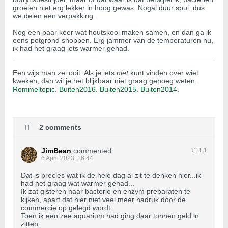
groeien niet erg lekker in hoog gewas. Nogal duur spul, dus
we delen een verpakking.
Nog een paar keer wat houtskool maken samen, en dan ga ik
eens potgrond shoppen. Erg jammer van de temperaturen nu,
ik had het graag iets warmer gehad.
Een wijs man zei ooit: Als je iets
niet
kunt vinden over wiet
kweken, dan wil je het blijkbaar niet graag genoeg weten.
Rommeltopic.
Buiten2016.
Buiten2015
.
Buiten2014
.
2 comments
JimBean
commented
#11.
1
6 April 2023, 16:44
Dat is precies wat ik de hele dag al zit te denken hier...ik
had het graag wat warmer gehad...
Ik zat gisteren naar bacterie en enzym preparaten te
kijken, apart dat hier niet veel meer nadruk door de
commercie op gelegd wordt.
Toen ik een zee aquarium had ging daar tonnen geld in
zitten.