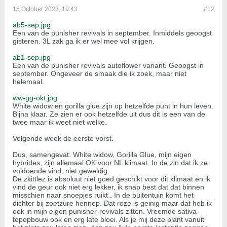
15 October 2023, 19:43
#12
ab5-sep.jpg
Een van de punisher revivals in september. Inmiddels geoogst
gisteren. 3L zak ga ik er wel mee vol krijgen.
ab1-sep.jpg
Een van de punisher revivals autoflower variant. Geoogst in
september. Ongeveer de smaak die ik zoek, maar niet
helemaal.
ww-gg-okt.jpg
White widow en gorilla glue zijn op hetzelfde punt in hun leven.
Bijna klaar. Ze zien er ook hetzelfde uit dus dit is een van de
twee maar ik weet niet welke.
Volgende week de eerste vorst.
Dus, samengevat: White widow, Gorilla Glue, mijn eigen
hybrides, zijn allemaal OK voor NL klimaat. In de zin dat ik ze
voldoende vind, niet geweldig.
De zkittlez is absoluut niet goed geschikt voor dit klimaat en ik
vind de geur ook niet erg lekker, ik snap best dat dat binnen
misschien naar snoepjes ruikt.. In de buitentuin komt het
dichter bij zoetzure hennep. Dat roze is geinig maar dat heb ik
ook in mijn eigen punisher-revivals zitten. Vreemde sativa
topopbouw ook en erg late bloei. Als je mij deze plant vanuit