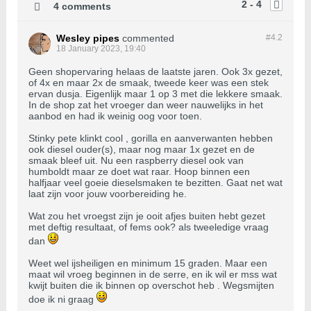
2 - 4
4 comments
Wesley pipes
commented
#4.
2
18 January 2023, 19:40
Geen shopervaring helaas de laatste jaren. Ook 3x gezet,
of 4x en maar 2x de smaak, tweede keer was een stek
ervan dusja. Eigenlijk maar 1 op 3 met die lekkere smaak.
In de shop zat het vroeger dan weer nauwelijks in het
aanbod en had ik weinig oog voor toen.
Stinky pete klinkt cool , gorilla en aanverwanten hebben
ook diesel ouder(s), maar nog maar 1x gezet en de
smaak bleef uit. Nu een raspberry diesel ook van
humboldt maar ze doet wat raar. Hoop binnen een
halfjaar veel goeie dieselsmaken te bezitten. Gaat net wat
laat zijn voor jouw voorbereiding he.
Wat zou het vroegst zijn je ooit afjes buiten hebt gezet
met deftig resultaat, of fems ook? als tweeledige vraag
dan
Weet wel ijsheiligen en minimum 15 graden. Maar een
maat wil vroeg beginnen in de serre, en ik wil er mss wat
kwijt buiten die ik binnen op overschot heb . Wegsmijten
doe ik ni graag