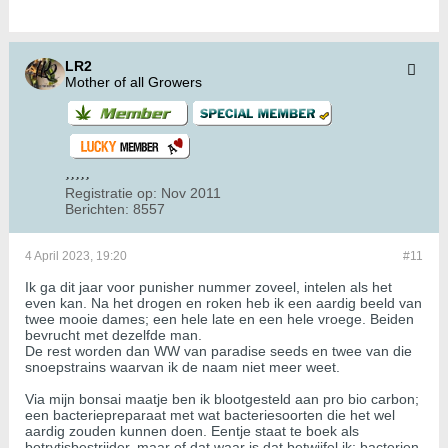
LR2
Mother of all Growers
Registratie op:
Nov 2011
Berichten:
8557
4 April 2023, 19:20
#11
Ik ga dit jaar voor punisher nummer zoveel, intelen als het
even kan. Na het drogen en roken heb ik een aardig beeld van
twee mooie dames; een hele late en een hele vroege. Beiden
bevrucht met dezelfde man.
De rest worden dan WW van paradise seeds en twee van die
snoepstrains waarvan ik de naam niet meer weet.
Via mijn bonsai maatje ben ik blootgesteld aan pro bio carbon;
een bacteriepreparaat met wat bacteriesoorten die het wel
aardig zouden kunnen doen. Eentje staat te boek als
botrytisbestrijder, maar of dat waar is dat betwijfel ik; bacterien