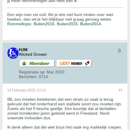
jij meer herinneringen aan hebt dan ik.
Een wijs man zei ooit: Als je iets
niet
kunt vinden over wiet
kweken, dan wil je het blijkbaar niet graag genoeg weten.
Rommeltopic.
Buiten2016.
Buiten2015
.
Buiten2014
.
HJM
Wicked Grower
Registratie op:
Mar 2010
Berichten:
3714
14 February 2023, 22:21
#7
IBL zou moeten betekenen dat een strain zo vaak is terug
gekruist dat het onderhand een stabiele soort zou moeten zijn.
Zoiets als het Friesche geeltje. Een boontje dat al tientallen-
zoniet honderden jaren geteeld werd in Friesland. Nooit
vreemde invloeden dus.
Ik denk alleen dat die wiet boys het vaak erg makkelijk roepen.