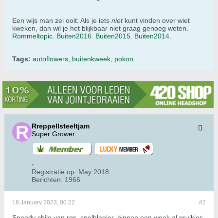
Een wijs man zei ooit: Als je iets
niet
kunt vinden over wiet
kweken, dan wil je het blijkbaar niet graag genoeg weten.
Rommeltopic.
Buiten2016.
Buiten2015
.
Buiten2014
.
Tags:
autoflowers
,
buitenkweek
,
pokon
Rreppellsteeltjam
Super Grower
Registratie op:
May 2018
Berichten:
1966
18 January 2023, 00:22
#2
Speedy chile van rqs, snelbloeier, binnen een week al pruikjes,