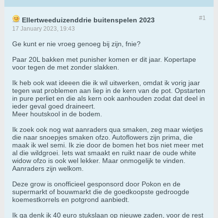
#1
Ellertweeduizenddrie buitenspelen 2023
17 January 2023, 19:43
Ge kunt er nie vroeg genoeg bij zijn, fnie?
Paar 20L bakken met punisher komen er dit jaar. Kopertape
voor tegen de met zonder slakken.
Ik heb ook wat ideeen die ik wil uitwerken, omdat ik vorig jaar
tegen wat problemen aan liep in de kern van de pot. Opstarten
in pure perliet en die als kern ook aanhouden zodat dat deel in
ieder geval goed draineert.
Meer houtskool in de bodem.
Ik zoek ook nog wat aanraders qua smaken, zeg maar wietjes
die naar snoepjes smaken ofzo. Autoflowers zijn prima, die
maak ik wel semi. Ik zie door de bomen het bos niet meer met
al die wildgroei. Iets wat smaakt en ruikt naar de oude white
widow ofzo is ook wel lekker. Maar onmogelijk te vinden.
Aanraders zijn welkom.
Deze grow is onofficieel gesponsord door Pokon en de
supermarkt of bouwmarkt die de goedkoopste gedroogde
koemestkorrels en potgrond aanbiedt.
Ik ga denk ik 40 euro stukslaan op nieuwe zaden, voor de rest