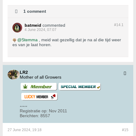
1 comment
batmeid
commented
#14.
1
4 June 2024, 07:07
Stemma
, meid wat gezellig dat je na al die tijd weer
es van je laat horen.
LR2
Mother of all Growers
Registratie op:
Nov 2011
Berichten:
8557
27 June 2024, 19:18
#15