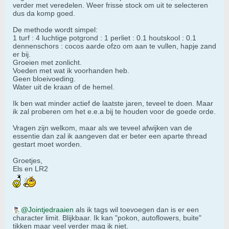
verder met veredelen. Weer frisse stock om uit te selecteren
dus da komp goed.
De methode wordt simpel:
1 turf : 4 luchtige potgrond : 1 perliet : 0.1 houtskool : 0.1
dennenschors : cocos aarde ofzo om aan te vullen, hapje zand
er bij.
Groeien met zonlicht.
Voeden met wat ik voorhanden heb.
Geen bloeivoeding.
Water uit de kraan of de hemel.
Ik ben wat minder actief de laatste jaren, teveel te doen. Maar
ik zal proberen om het e.e.a bij te houden voor de goede orde.
Vragen zijn welkom, maar als we teveel afwijken van de
essentie dan zal ik aangeven dat er beter een aparte thread
gestart moet worden.
Groetjes,
Els en LR2
Jointjedraaien
als ik tags wil toevoegen dan is er een
character limit. Blijkbaar. Ik kan "pokon, autoflowers, buite"
tikken maar veel verder mag ik niet.