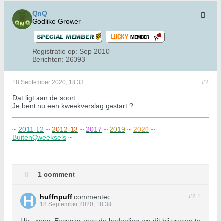
QnQ
Godlike Grower
Registratie op:
Sep 2010
Berichten:
26093
18 September 2020, 18:33
#2
Dat ligt aan de soort.
Je bent nu een kweekverslag gestart ?
~
2011-12
~
2012-13
~
2017
~
2019
~
2020
~
BuitenQweeksels
~
1 comment
huffnpuff
commented
#2.
1
18 September 2020, 18:38
Uh.. oops. Excuses, was de bedoeling om dit bij vragen te