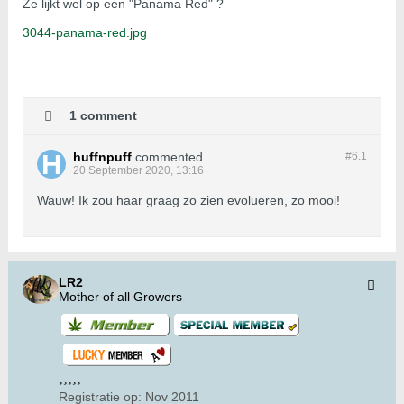
Ze lijkt wel op een "Panama Red" ?
3044-panama-red.jpg
1 comment
huffnpuff
commented
#6.
1
20 September 2020, 13:16
Wauw! Ik zou haar graag zo zien evolueren, zo mooi!
LR2
Mother of all Growers
Registratie op:
Nov 2011