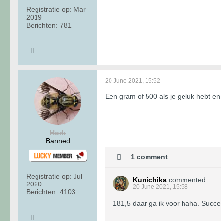
Registratie op:
Mar
2019
Berichten:
781
20 June 2021, 15:52
Een gram of 500 als je geluk hebt e
Hork
Banned
1 comment
Registratie op:
Jul
Kunichika
commented
2020
20 June 2021, 15:58
Berichten:
4103
181,5 daar ga ik voor haha. Succes