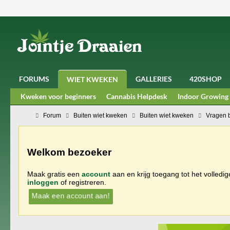
FORUMS
GALLERIES
420SHOP
WIET KWEKEN
Kweken voor beginners
Cannabis Helpdesk
Indoor Growing
Forum
Buiten wiet kweken
Buiten wiet kweken
Vragen 
Welkom bezoeker
Maak gratis een
account
aan en krijg toegang tot het volledi
inloggen
of registreren.
Maak een account aan!