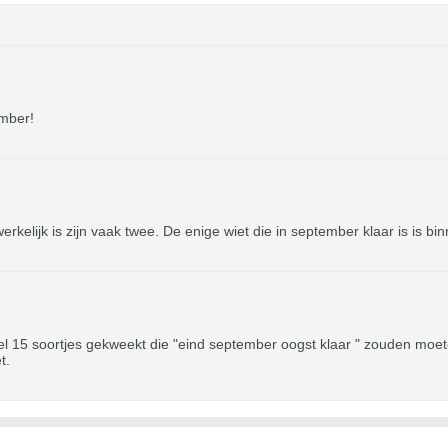
ember!
elijk is zijn vaak twee. De enige wiet die in september klaar is is bin
wel 15 soortjes gekweekt die "eind september oogst klaar " zouden moete
t.