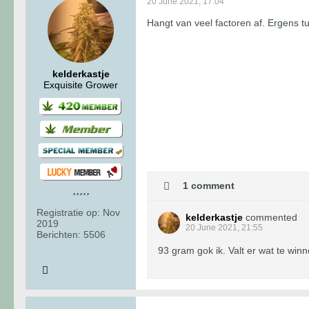
20 June 2021, 17:04
Hangt van veel factoren af. Ergens t
kelderkastje
Exquisite Grower
1 comment
Registratie op:
Nov
kelderkastje
commented
2019
20 June 2021, 21:55
Berichten:
5506
93 gram gok ik. Valt er wat te win