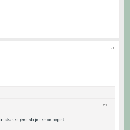
#3
#3.
1
in strak regime als je ermee begint