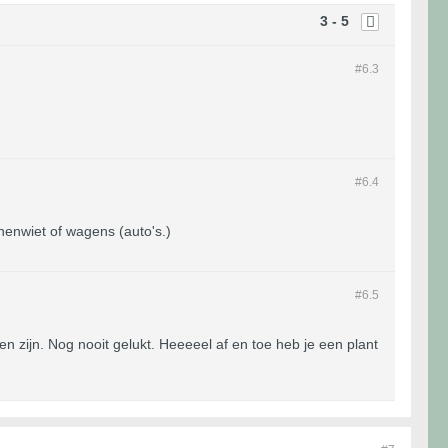
3 - 5
#6.
3
#6.
4
nenwiet of wagens (auto's.)
#6.
5
n zijn. Nog nooit gelukt. Heeeeel af en toe heb je een plant