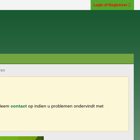
Login of Registreer
ren
 Neem
contact
op indien u problemen ondervindt met