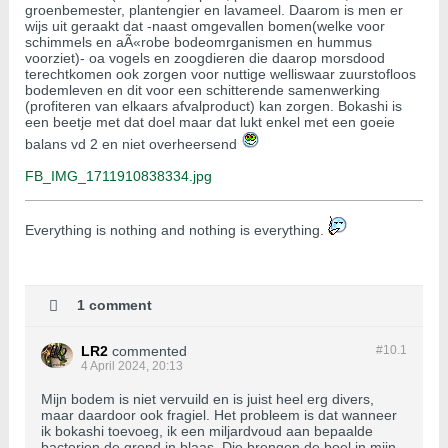
groenbemester, plantengier en lavameel. Daarom is men er
wijs uit geraakt dat -naast omgevallen bomen(welke voor
schimmels en aÃ«robe bodeomrganismen en hummus
voorziet)- oa vogels en zoogdieren die daarop morsdood
terechtkomen ook zorgen voor nuttige welliswaar zuurstofloos
bodemleven en dit voor een schitterende samenwerking
(profiteren van elkaars afvalproduct) kan zorgen. Bokashi is
een beetje met dat doel maar dat lukt enkel met een goeie
balans vd 2 en niet overheersend
FB_IMG_1711910838334.jpg
​​​​​​Everything is nothing and nothing is everything.
1 comment
LR2
commented
#10.
1
4 April 2024, 20:13
Mijn bodem is niet vervuild en is juist heel erg divers,
maar daardoor ook fragiel. Het probleem is dat wanneer
ik bokashi toevoeg, ik een miljardvoud aan bepaalde
bacterien de grond in blaas. Die brengen de boel in mijn