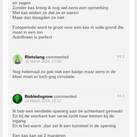
en zagen
Zonder kas kreeg ik nog wel eens een opmerking
Met kas wisten ze dat ze er waren
Maar dan klaagden ze niet
Fotoperiode word te groot voor een kas in volle grond die
moet in een ton
Autoflower is perfect
Rietslang
commented
#4.
2
10 March 2024, 17:59
Nog helemaal zo gek niet een kastje maar eens in de
bloei moet er toch gng circulatie.
Bobledsgrow
commented
#4.
3
10 March 2024, 18:12
Ik heb een ventilatie opening aan de achterkant gemaakt
En bij de voorkant kan verse lucht naar binnen bij de
ingang
En is het warm ,dan zet ik een tuinstoel in de opening
Een kas kan op 2 manieren