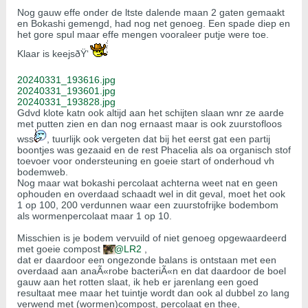
Nog gauw effe onder de ltste dalende maan 2 gaten gemaakt
en Bokashi gemengd, had nog net genoeg. Een spade diep en
het gore spul maar effe mengen vooraleer putje were toe.
Klaar is keejsðŸ‘
20240331_193616.jpg
20240331_193601.jpg
20240331_193828.jpg
Gdvd klote katn ook altijd aan het schijten slaan wnr ze aarde
met putten zien en dan nog ernaast maar is ook zuurstofloos
wss
, tuurlijk ook vergeten dat bij het eerst gat een partij
boontjes was gezaaid en de rest Phacelia als oa organisch stof
toevoer voor ondersteuning en goeie start of onderhoud vh
bodemweb.
Nog maar wat bokashi percolaat achterna weet nat en geen
ophouden en overdaad schaadt wel in dit geval, moet het ook
1 op 100, 200 verdunnen waar een zuurstofrijke bodembom
als wormenpercolaat maar 1 op 10.
Misschien is je bodem vervuild of niet genoeg opgewaardeerd
met goeie compost
LR2
,
dat er daardoor een ongezonde balans is ontstaan met een
overdaad aan anaÃ«robe bacteriÃ«n en dat daardoor de boel
gauw aan het rotten slaat, ik heb er jarenlang een goed
resultaat mee maar het tuintje wordt dan ook al dubbel zo lang
verwend met (wormen)compost, percolaat en thee,