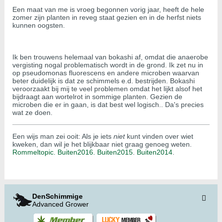
Een maat van me is vroeg begonnen vorig jaar, heeft de hele
zomer zijn planten in reveg staat gezien en in de herfst niets
kunnen oogsten.
Ik ben trouwens helemaal van bokashi af, omdat die anaerobe
vergisting nogal problematisch wordt in de grond. Ik zet nu in
op pseudomonas fluorescens en andere microben waarvan
beter duidelijk is dat ze schimmels e.d. bestrijden. Bokashi
veroorzaakt bij mij te veel problemen omdat het lijkt alsof het
bijdraagt aan wortelrot in sommige planten. Gezien de
microben die er in gaan, is dat best wel logisch.. Da's precies
wat ze doen.
Een wijs man zei ooit: Als je iets
niet
kunt vinden over wiet
kweken, dan wil je het blijkbaar niet graag genoeg weten.
Rommeltopic.
Buiten2016.
Buiten2015
.
Buiten2014
.
DenSchimmige
Advanced Grower