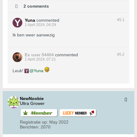
2 comments
Yuna
commented
#5.
1
1 April 2024, 04:29
Ik ben weer aanwezig
Ex user 54404
commented
#5.
2
1 April 2024, 07:21
Leuk!
Yuna
NewNoobie
Ultra Grower
Registratie op:
May 2022
Berichten:
2070