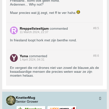
Friesland.. komt ook geen hond.
Ardennen... Why not?
Maar precies wat jij zegt, net ff te ver haha
Rreppellsteeltjam
commented
#8.
5
11 March 2024, 22:37
In friesland loopt hork met zijn benthe rond.
Yuna
commented
#8.
6
1 April 2024, 04:31
En vergeet die rot drones niet van zowel de blauwe,als de
kwaadaardige mensen die precies weten waar ze zijn
moeten helaas.
KnetterMug
Senior Grower