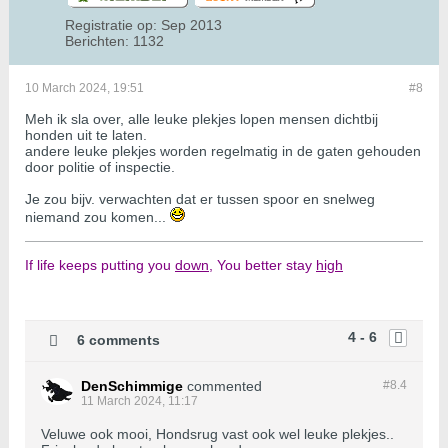
Registratie op:
Sep 2013
Berichten:
1132
10 March 2024, 19:51
#8
Meh ik sla over, alle leuke plekjes lopen mensen dichtbij
honden uit te laten.
andere leuke plekjes worden regelmatig in de gaten gehouden
door politie of inspectie.
Je zou bijv. verwachten dat er tussen spoor en snelweg
niemand zou komen...
If life keeps putting you
down,
You better stay
high
4 - 6
6 comments
DenSchimmige
commented
#8.
4
11 March 2024, 11:17
Veluwe ook mooi, Hondsrug vast ook wel leuke plekjes..