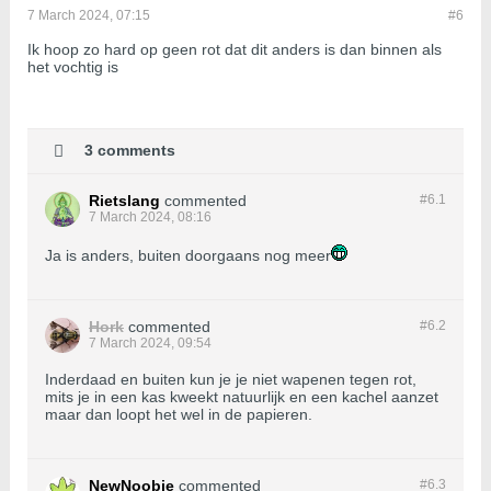
7 March 2024, 07:15
#6
Ik hoop zo hard op geen rot dat dit anders is dan binnen als
het vochtig is
3 comments
Rietslang
commented
#6.
1
7 March 2024, 08:16
Ja is anders, buiten doorgaans nog meer
Hork
commented
#6.
2
7 March 2024, 09:54
Inderdaad en buiten kun je je niet wapenen tegen rot,
mits je in een kas kweekt natuurlijk en een kachel aanzet
maar dan loopt het wel in de papieren.
NewNoobie
commented
#6.
3