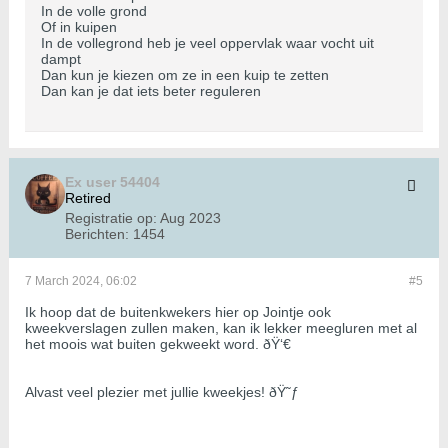
In de volle grond
Of in kuipen
In de vollegrond heb je veel oppervlak waar vocht uit
dampt
Dan kun je kiezen om ze in een kuip te zetten
Dan kan je dat iets beter reguleren
Ex user 54404
Retired
Registratie op:
Aug 2023
Berichten:
1454
7 March 2024, 06:02
#5
Ik hoop dat de buitenkwekers hier op Jointje ook
kweekverslagen zullen maken, kan ik lekker meegluren met al
het moois wat buiten gekweekt word. ðŸ‘€
Alvast veel plezier met jullie kweekjes! ðŸ˜ƒ