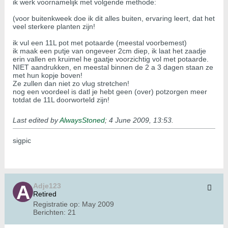
ik werk voornamelijk met volgende methode:
(voor buitenkweek doe ik dit alles buiten, ervaring leert, dat het
veel sterkere planten zijn!
ik vul een 11L pot met potaarde (meestal voorbemest)
ik maak een putje van ongeveer 2cm diep, ik laat het zaadje
erin vallen en kruimel he gaatje voorzichtig vol met potaarde.
NIET aandrukken, en meestal binnen de 2 a 3 dagen staan ze
met hun kopje boven!
Ze zullen dan niet zo vlug stretchen!
nog een voordeel is datl je hebt geen (over) potzorgen meer
totdat de 11L doorworteld zijn!
Last edited by
AlwaysStoned
;
4 June 2009, 13:53
.
sigpic
Adje123
Retired
Registratie op:
May 2009
Berichten:
21