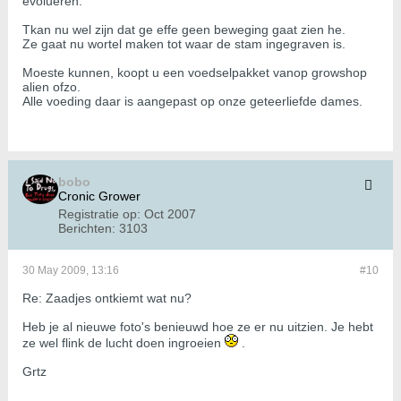
evolueren.
Tkan nu wel zijn dat ge effe geen beweging gaat zien he.
Ze gaat nu wortel maken tot waar de stam ingegraven is.
Moeste kunnen, koopt u een voedselpakket vanop growshop
alien ofzo.
Alle voeding daar is aangepast op onze geteerliefde dames.
bobo
Cronic Grower
Registratie op:
Oct 2007
Berichten:
3103
30 May 2009, 13:16
#10
Re: Zaadjes ontkiemt wat nu?
Heb je al nieuwe foto's benieuwd hoe ze er nu uitzien. Je hebt
ze wel flink de lucht doen ingroeien
.
Grtz