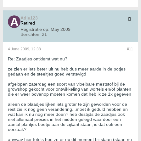
Adje123
Retired
Registratie op:
May 2009
Berichten:
21
4 June 2009, 12:38
#11
Re: Zaadjes ontkiemt wat nu?
ze zien er iets beter uit nu heb dus meer aarde in de potjes
gedaan en de steeltjes goed verstevigd
afgelopen zaterdag een soort van vloeibare meststof bij de
growshop gekocht voor ontwikkeling van wortels en/of planten
die er weer bovenop moeten komen dat heb ik ze 1x gegeven
alleen de blaadjes lijken iets groter te zijn geworden voor de
rest zie ik nog geen verandering...moet ik geduld hebben en
wat kan ik nu nog meer doen? heb destijds de zaadjes ook
niet allemaal precies in het midden gelegd waardoor een
aantal plantjes beetje aan de zijkant staan, is dat ook een
oorzaak?
anyway hier foto's hoe ze er op dit moment bij staan (staan nu