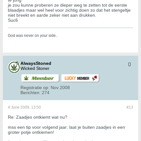
te jong
je zou kunne proberen ze dieper weg te zetten tot de eerste
blaadjes maar wel heel voor zichtig doen zo dat het stengeltje
niet breekt en aarde zeker niet aan drukken.
Suc6
God was never on your side.
.
AlwaysStoned
Wicked Stoner
Registratie op:
Nov 2008
Berichten:
274
4 June 2009, 13:50
#13
Re: Zaadjes ontkiemt wat nu?
mss een tip voor volgend jaar: laat je buiten zaadjes in een
groter potje ontkiemen!