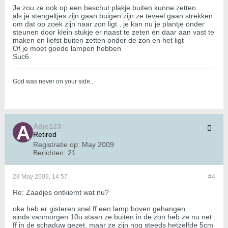
Je zou ze ook op een beschut plakje buiten kunne zetten .
als je stengeltjes zijn gaan buigen zijn ze teveel gaan strekken
om dat op zoek zijn naar zon ligt , je kan nu je plantje onder
steunen door klein stukje er naast te zeten en daar aan vast te
maken en liefst buiten zetten onder de zon en het ligt
Of je moet goede lampen hebben
Suc6
God was never on your side.
.
Adje123
Retired
Registratie op:
May 2009
Berichten:
21
28 May 2009, 14:57
#4
Re: Zaadjes ontkiemt wat nu?
oke heb er gisteren snel ff een lamp boven gehangen
sinds vanmorgen 10u staan ze buiten in de zon heb ze nu net
ff in de schaduw gezet, maar ze zijn nog steeds hetzelfde 5cm