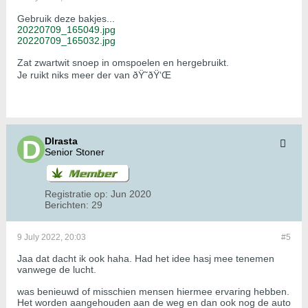
Gebruik deze bakjes...
20220709_165049.jpg
20220709_165032.jpg
Zat zwartwit snoep in omspoelen en hergebruikt.
Je ruikt niks meer der van ðŸ˜ðŸ‘Œ
Dlrasta
Senior Stoner
Registratie op:
Jun 2020
Berichten:
29
9 July 2022, 20:03
#5
Jaa dat dacht ik ook haha. Had het idee hasj mee tenemen
vanwege de lucht.
was benieuwd of misschien mensen hiermee ervaring hebben.
Het worden aangehouden aan de weg en dan ook nog de auto