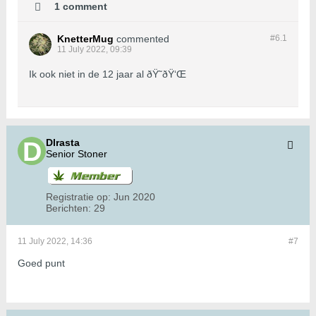
1 comment
KnetterMug
commented
#6.
1
11 July 2022, 09:39
Ik ook niet in de 12 jaar al ðŸ˜ðŸ‘Œ
Dlrasta
Senior Stoner
Registratie op:
Jun 2020
Berichten:
29
11 July 2022, 14:36
#7
Goed punt