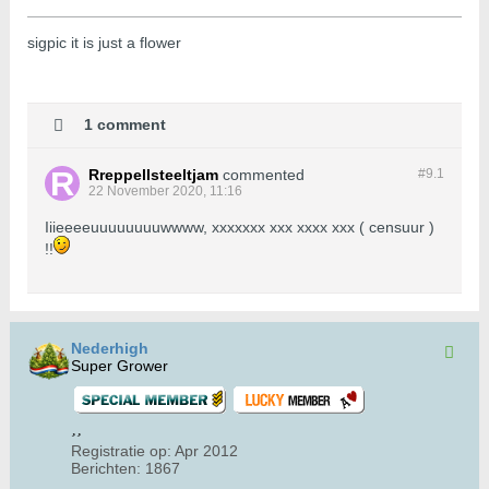
sigpic it is just a flower
1 comment
Rreppellsteeltjam
commented
#9.
1
22 November 2020, 11:16
Iiieeeeuuuuuuuuwwww, xxxxxxx xxx xxxx xxx ( censuur )
!!
Nederhigh
Super Grower
Registratie op:
Apr 2012
Berichten:
1867