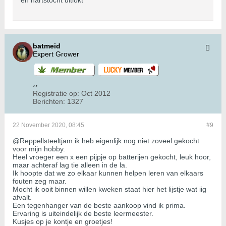
en hartstocht uitlokt
batmeid
Expert Grower
Registratie op:
Oct 2012
Berichten:
1327
22 November 2020, 08:45
#9
@Reppellsteeltjam ik heb eigenlijk nog niet zoveel gekocht
voor mijn hobby.
Heel vroeger een x een pijpje op batterijen gekocht, leuk hoor,
maar achteraf lag tie alleen in de la.
Ik hoopte dat we zo elkaar kunnen helpen leren van elkaars
fouten zeg maar.
Mocht ik ooit binnen willen kweken staat hier het lijstje wat iig
afvalt.
Een tegenhanger van de beste aankoop vind ik prima.
Ervaring is uiteindelijk de beste leermeester.
Kusjes op je kontje en groetjes!