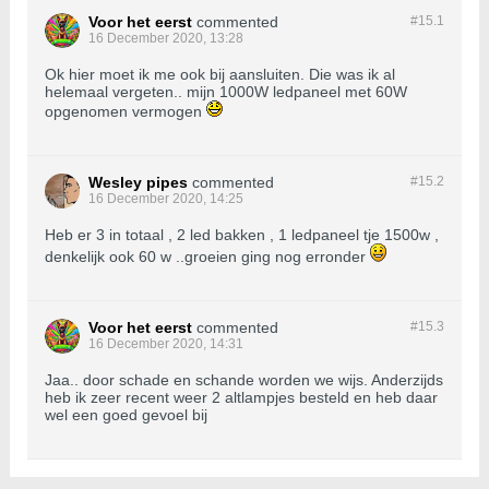
Voor het eerst
commented
#15.
1
16 December 2020, 13:28
Ok hier moet ik me ook bij aansluiten. Die was ik al
helemaal vergeten.. mijn 1000W ledpaneel met 60W
opgenomen vermogen
Wesley pipes
commented
#15.
2
16 December 2020, 14:25
Heb er 3 in totaal , 2 led bakken , 1 ledpaneel tje 1500w ,
denkelijk ook 60 w ..groeien ging nog erronder
Voor het eerst
commented
#15.
3
16 December 2020, 14:31
Jaa.. door schade en schande worden we wijs. Anderzijds
heb ik zeer recent weer 2 altlampjes besteld en heb daar
wel een goed gevoel bij