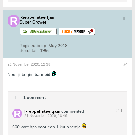
Rreppellsteeltjam
Super Grower
Registratie op:
May 2018
Berichten:
1966
21 November 2020, 12:38
#4
Nee, jij begint barmeid.
1 comment
Rreppellsteeltjam
commented
#4.
1
21 November 2020, 18:46
600 watt hps voor een 1 kuub tentje.