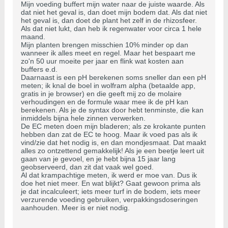
Mijn voeding buffert mijn water naar de juiste waarde. Als
dat niet het geval is, dan doet mijn bodem dat. Als dat niet
het geval is, dan doet de plant het zelf in de rhizosfeer.
Als dat niet lukt, dan heb ik regenwater voor circa 1 hele
maand.
Mijn planten brengen misschien 10% minder op dan
wanneer ik alles meet en regel. Maar het bespaart me
zo'n 50 uur moeite per jaar en flink wat kosten aan
buffers e.d.
Daarnaast is een pH berekenen soms sneller dan een pH
meten; ik knal de boel in wolfram alpha (betaalde app,
gratis in je browser) en die geeft mij zo de molaire
verhoudingen en de formule waar mee ik de pH kan
berekenen. Als je de syntax door hebt tenminste, die kan
inmiddels bijna hele zinnen verwerken.
De EC meten doen mijn bladeren; als ze krokante punten
hebben dan zat de EC te hoog. Maar ik voed pas als ik
vind/zie dat het nodig is, en dan mondjesmaat. Dat maakt
alles zo ontzettend gemakkelijk! Als je een beetje leert uit
gaan van je gevoel, en je hebt bijna 15 jaar lang
geobserveerd, dan zit dat vaak wel goed.
Al dat krampachtige meten, ik werd er moe van. Dus ik
doe het niet meer. En wat blijkt? Gaat gewoon prima als
je dat incalculeert; iets meer turf in de bodem, iets meer
verzurende voeding gebruiken, verpakkingsdoseringen
aanhouden. Meer is er niet nodig.