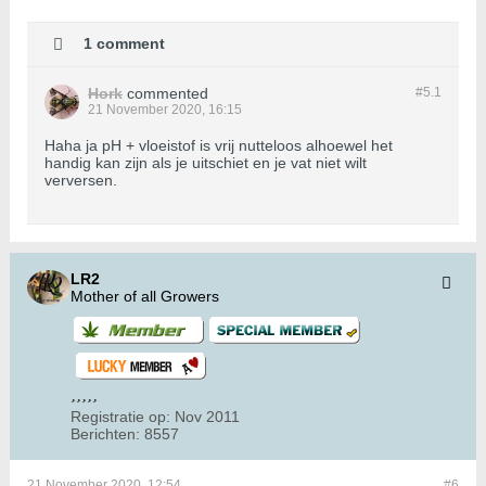
1 comment
Hork
commented
#5.
1
21 November 2020, 16:15
Haha ja pH + vloeistof is vrij nutteloos alhoewel het
handig kan zijn als je uitschiet en je vat niet wilt
verversen.
LR2
Mother of all Growers
Registratie op:
Nov 2011
Berichten:
8557
21 November 2020, 12:54
#6