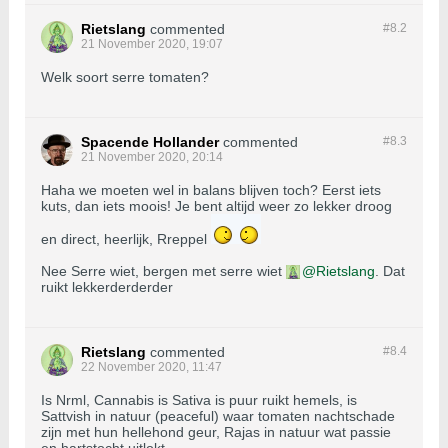
Rietslang
commented
#8.
2
21 November 2020, 19:07
Welk soort serre tomaten?
Spacende Hollander
commented
#8.
3
21 November 2020, 20:14
Haha we moeten wel in balans blijven toch? Eerst iets
kuts, dan iets moois! Je bent altijd weer zo lekker droog
en direct, heerlijk, Rreppel
Nee Serre wiet, bergen met serre wiet
Rietslang
. Dat
ruikt lekkerderderder
Rietslang
commented
#8.
4
22 November 2020, 11:47
Is Nrml, Cannabis is Sativa is puur ruikt hemels, is
Sattvish in natuur (peaceful) waar tomaten nachtschade
zijn met hun hellehond geur, Rajas in natuur wat passie