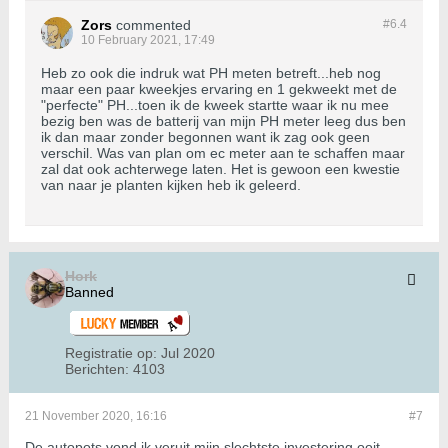
Zors
commented
#6.
4
10 February 2021, 17:49
Heb zo ook die indruk wat PH meten betreft...heb nog
maar een paar kweekjes ervaring en 1 gekweekt met de
"perfecte" PH...toen ik de kweek startte waar ik nu mee
bezig ben was de batterij van mijn PH meter leeg dus ben
ik dan maar zonder begonnen want ik zag ook geen
verschil. Was van plan om ec meter aan te schaffen maar
zal dat ook achterwege laten. Het is gewoon een kwestie
van naar je planten kijken heb ik geleerd.
Hork
Banned
Registratie op:
Jul 2020
Berichten:
4103
21 November 2020, 16:16
#7
De autopots vond ik veruit mijn slechtste investering ooit,