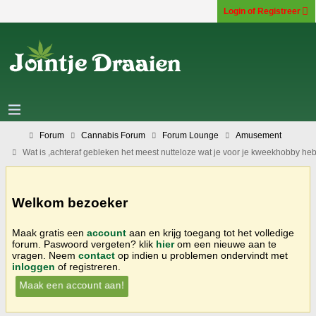
Login of Registreer
Forum
Cannabis Forum
Forum Lounge
Amusement
Wat is ,achteraf gebleken het meest nutteloze wat je voor je kweekhobby he
Welkom bezoeker
Maak gratis een
account
aan en krijg toegang tot het volledige
forum. Paswoord vergeten? klik
hier
om een nieuwe aan te
vragen. Neem
contact
op indien u problemen ondervindt met
inloggen
of registreren.
Maak een account aan!