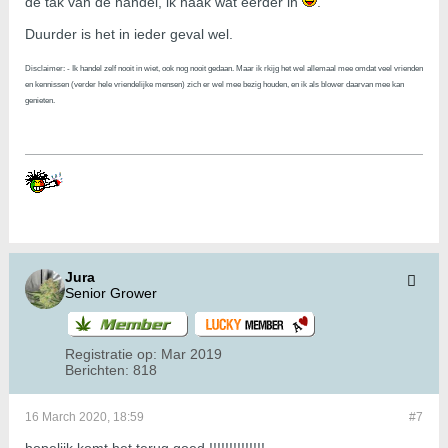
de tak van de handel, ik haak wat eerder in
.
Duurder is het in ieder geval wel.
Disclaimer: - Ik handel zelf nooit in wiet, ook nog nooit gedaan. Maar ik rkijg het wel allemaal mee omdat veel vrienden
en kennissen (verder hele vriendelijke mensen) zich er wel mee bezig houden, en ik als blower daarvan mee kan
genieten.
Jura
Senior Grower
Registratie op:
Mar 2019
Berichten:
818
16 March 2020, 18:59
#7