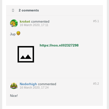
2 comments
kroket
commented
#5.
1
16 March 2020, 17:11
Jup
https://nos.nl/l/2327298
Nederhigh
commented
#5.
2
16 March 2020, 17:24
Nice!