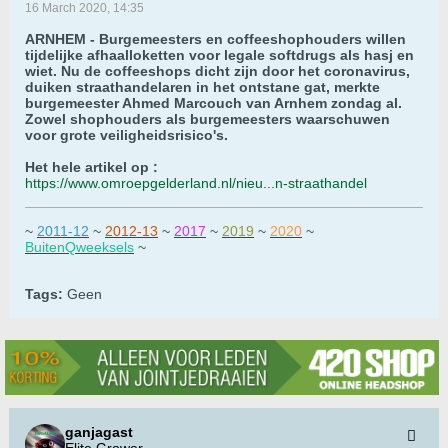
16 March 2020, 14:35
ARNHEM - Burgemeesters en coffeeshophouders willen
tijdelijke afhaalloketten voor legale softdrugs als hasj en
wiet. Nu de coffeeshops dicht zijn door het coronavirus,
duiken straathandelaren in het ontstane gat, merkte
burgemeester Ahmed Marcouch van Arnhem zondag al.
Zowel shophouders als burgemeesters waarschuwen
voor grote veiligheidsrisico's.
Het hele artikel op :
https://www.omroepgelderland.nl/nieu...n-straathandel
~
2011-12
~
2012-13
~
2017
~
2019
~
2020
~
BuitenQweeksels
~
Tags:
Geen
ganjagast