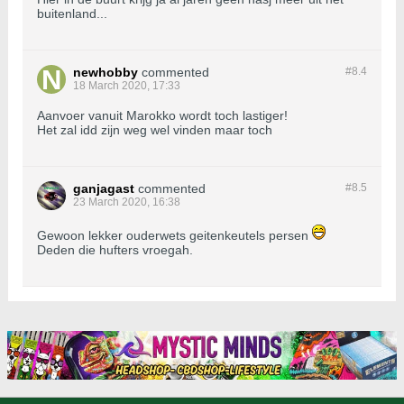
buitenland...
newhobby
commented
#8.
4
18 March 2020, 17:33
Aanvoer vanuit Marokko wordt toch lastiger!
Het zal idd zijn weg wel vinden maar toch
ganjagast
commented
#8.
5
23 March 2020, 16:38
Gewoon lekker ouderwets geitenkeutels persen
Deden die hufters vroegah.