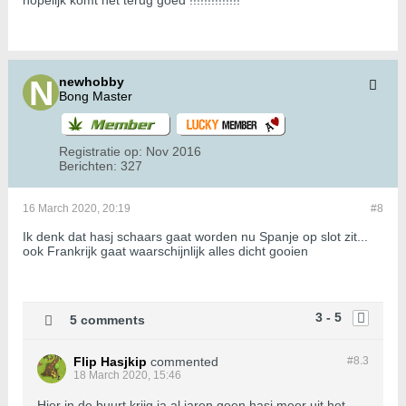
hopelijk komt het terug goed !!!!!!!!!!!!!!
newhobby
Bong Master
Registratie op:
Nov 2016
Berichten:
327
16 March 2020, 20:19
#8
Ik denk dat hasj schaars gaat worden nu Spanje op slot zit...
ook Frankrijk gaat waarschijnlijk alles dicht gooien
3 - 5
5 comments
Flip Hasjkip
commented
#8.
3
18 March 2020, 15:46
Hier in de buurt krijg ja al jaren geen hasj meer uit het