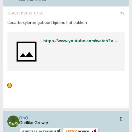
30 August 2019, 07:10
#2
decarboxyleren gebeurt tijdens het bakken
https://www.youtube.com/watch?v=YaTgJqMvT0w&amp;feature=youtu.be
QnQ
Godlike Grower