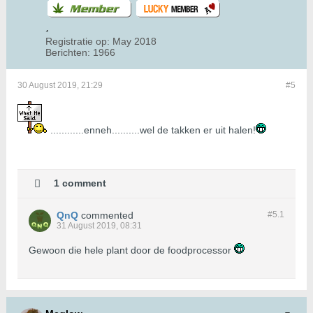
Registratie op:
May 2018
Berichten:
1966
30 August 2019, 21:29
#5
............enneh..........wel de takken er uit halen!
1 comment
QnQ
commented
#5.
1
31 August 2019, 08:31
Gewoon die hele plant door de foodprocessor