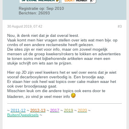
Registratie op:
Sep 2010
Berichten:
26093
30 August 2019, 07:42
#3
Nou, ik denk niet dat je dat overal leest.
Vaak komt men hier vragen stellen over iets wat men bijv. op
cnnbs of een andere reclamesite heeft gelezen.
Die sites zijn er niet voor info, maar om zoveel mogelijk
mensen uit de groep kwekers/rokers te lokken en advertenties
te tonen soms met bijbehorende artikelen waar men een
stukje schrijft om iets aan te prijzen.
Hier op JD zijn veel kwekers het er wel over eens dat je wiet
vooraf decarboxyleren overbodig is. Een broodje aap.
Er staan hier ook heel wat topics over cake maken waar het
ook over broodjesaap gaat.
Misschien leuk om die andere topics ook eens door te
bladeren, zo vind je veel meer info
~
2011-12
~
2012-13
~
2017
~
2019
~
2020
~
BuitenQweeksels
~