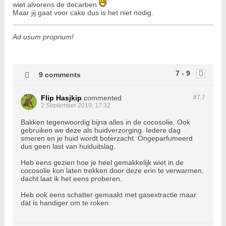
wiet alvorens de decarben
Maar jij gaat voor cake dus is het niet nodig.
Ad usum proprium!
7 - 9
9 comments
Flip Hasjkip
commented
#7.
7
2 September 2019, 17:32
Bakken tegenwoordig bijna alles in de cocosolie. Ook
gebruiken we deze als huidverzorging. Iedere dag
smeren en je huid wordt boterzacht. Ongeparfumeerd
dus geen last van huiduitslag.
Heb eens gezien hoe je heel gemakkelijk wiet in de
cocosolie kon laten trekken door deze erin te verwarmen,
dacht laat ik het eens proberen.
Heb ook eens schatter gemaakt met gasextractie maar
dat is handiger om te roken.