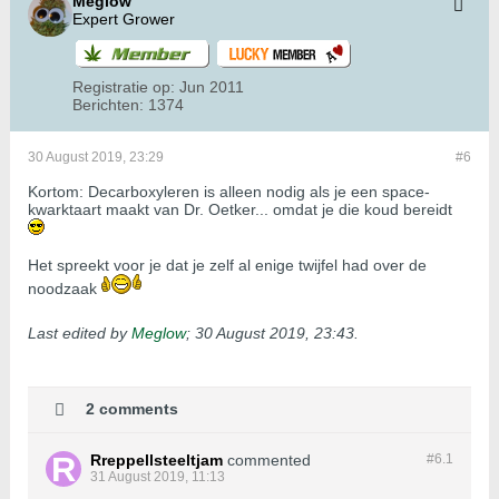
Meglow
Expert Grower
Registratie op:
Jun 2011
Berichten:
1374
30 August 2019, 23:29
#6
Kortom: Decarboxyleren is alleen nodig als je een space-
kwarktaart maakt van Dr. Oetker... omdat je die koud bereidt
Het spreekt voor je dat je zelf al enige twijfel had over de
noodzaak
Last edited by
Meglow
;
30 August 2019, 23:43
.
2 comments
Rreppellsteeltjam
commented
#6.
1
31 August 2019, 11:13