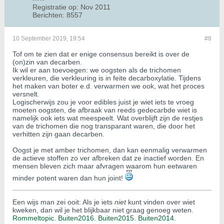
Registratie op:
Nov 2011
Berichten:
8557
10 September 2019, 19:54
#8
Tof om te zien dat er enige consensus bereikt is over de
(on)zin van decarben.
Ik wil er aan toevoegen: we oogsten als de trichomen
verkleuren, die verkleuring is in feite decarboxylatie. Tijdens
het maken van boter e.d. verwarmen we ook, wat het proces
versnelt.
Logischerwijs zou je voor edibles juist je wiet iets te vroeg
moeten oogsten, de afbraak van reeds gedecarbde wiet is
namelijk ook iets wat meespeelt. Wat overblijft zijn de restjes
van de trichomen die nog transparant waren, die door het
verhitten zijn gaan decarben.
Oogst je met amber trichomen, dan kan eenmalig verwarmen
de actieve stoffen zo ver afbreken dat ze inactief worden. En
mensen bleven zich maar afvragen waarom hun eetwaren
minder potent waren dan hun joint!
Een wijs man zei ooit: Als je iets
niet
kunt vinden over wiet
kweken, dan wil je het blijkbaar niet graag genoeg weten.
Rommeltopic.
Buiten2016.
Buiten2015
.
Buiten2014
.