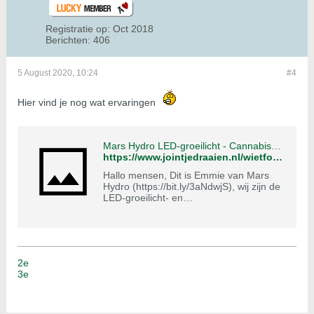
Registratie op:
Oct 2018
Berichten:
406
5 August 2020, 10:24
#4
Hier vind je nog wat ervaringen
Mars Hydro LED-groeilicht - Cannabis Forum
https://www.jointjedraaien.nl/wietforum/forum/binnen-wiet-kweken/binnen-wiet-kweken-aa/de-kweekruimte/1491385-mars-hydro-led-groeilicht?p=1529486#post1529486
Hallo mensen, Dit is Emmie van Mars
Hydro (https://bit.ly/3aNdwjS), wij zijn de
LED-groeilicht- en
kweektentfabrikanten, ook de nieuwe
sponsor in JD, erg blij hier te zijn, lid te
zijn van deze gemeenschap.*dope2* Wij
produceren voornamelijk LED
kweeklampen en kweektenten voor
2e
binnen, met meer dan 11 jaar ervaring.
3e
Als je hier