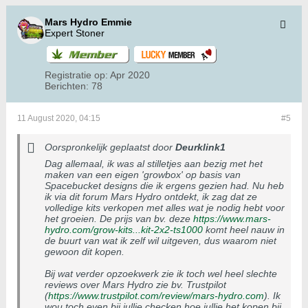
Mars Hydro Emmie
Expert Stoner
Registratie op:
Apr 2020
Berichten:
78
11 August 2020, 04:15
#5
Oorspronkelijk geplaatst door
Deurklink1
Dag allemaal, ik was al stilletjes aan bezig met het
maken van een eigen 'growbox' op basis van
Spacebucket designs die ik ergens gezien had. Nu heb
ik via dit forum Mars Hydro ontdekt, ik zag dat ze
volledige kits verkopen met alles wat je nodig hebt voor
het groeien. De prijs van bv. deze
https://www.mars-
hydro.com/grow-kits...kit-2x2-ts1000
komt heel nauw in
de buurt van wat ik zelf wil uitgeven, dus waarom niet
gewoon dit kopen.
Bij wat verder opzoekwerk zie ik toch wel heel slechte
reviews over Mars Hydro zie bv. Trustpilot
(
https://www.trustpilot.com/review/mars-hydro.com
). Ik
wou toch even bij jullie checken hoe jullie het kopen bij