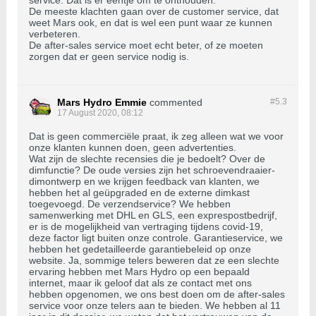
service. Dat is er eentje om te onthouden.
De meeste klachten gaan over de customer service, dat
weet Mars ook, en dat is wel een punt waar ze kunnen
verbeteren.
De after-sales service moet echt beter, of ze moeten
zorgen dat er geen service nodig is.
Mars Hydro Emmie
commented
#5.
3
17 August 2020, 08:12
Dat is geen commerciële praat, ik zeg alleen wat we voor
onze klanten kunnen doen, geen advertenties.
Wat zijn de slechte recensies die je bedoelt? Over de
dimfunctie? De oude versies zijn het schroevendraaier-
dimontwerp en we krijgen feedback van klanten, we
hebben het al geüpgraded en de externe dimkast
toegevoegd. De verzendservice? We hebben
samenwerking met DHL en GLS, een exprespostbedrijf,
er is de mogelijkheid van vertraging tijdens covid-19,
deze factor ligt buiten onze controle. Garantieservice, we
hebben het gedetailleerde garantiebeleid op onze
website. Ja, sommige telers beweren dat ze een slechte
ervaring hebben met Mars Hydro op een bepaald
internet, maar ik geloof dat als ze contact met ons
hebben opgenomen, we ons best doen om de after-sales
service voor onze telers aan te bieden. We hebben al 11