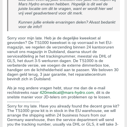
Mars Hydro ervaren hebben. Hopelijk is dit wel de
juiste locatie om dit te vragen, want er wordt hier wel
vrij veel geadverteerd voor dit merk.
Kunnen jullie enkele ervaringen delen? Alvast bedankt
voor de info!!
Sorry voor mijn late. Heb je de degelijke kweekset al
gevonden? De TS1000 kweekset is op voorraad in het EU-
magazijn, we regelen de verzending binnen 24 kantooruren
vanuit ons magazijn in Duitsland, daarna stuurt de
serviceafdeling je het trackingnummer, meestal via DHL of
GLS, het duurt 3-5 werkuren dagen. De TS1000 is de
verbeterde versie, we voegen de externe dimmerbox toe,
handiger om de lichthelderheid aan te passen. We beloven 30
dagen geld terug, 3 jaar garantie, het reparatiecentrum
bevindt zich in Duitsland.
Als je nog andere vragen hebt, stuur me dan de e-mail
rechtstreeks naar
420medical@mars-hydro.com
, dit is de
snelste manier voor JD-telers om problemen op te lossen.
-----------------------
Sorry for my late. Have you already found the decent grow kit?
The TS1000 grow kit is in stock in the EU warehouse, we will
arrange the shipping within 24 business hours from our
Germany warehouse, then the service department will send
you the tracking number, usually via DHL or GLS, it will take 3-