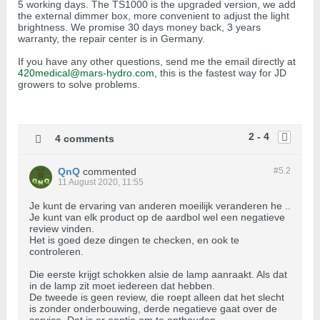
5 working days. The TS1000 is the upgraded version, we add
the external dimmer box, more convenient to adjust the light
brightness. We promise 30 days money back, 3 years
warranty, the repair center is in Germany.
If you have any other questions, send me the email directly at
420medical@mars-hydro.com
, this is the fastest way for JD
growers to solve problems.
2 - 4
4 comments
QnQ
commented
#5.
2
11 August 2020, 11:55
Je kunt de ervaring van anderen moeilijk veranderen he ..
Je kunt van elk product op de aardbol wel een negatieve
review vinden.
Het is goed deze dingen te checken, en ook te
controleren.
Die eerste krijgt schokken alsie de lamp aanraakt. Als dat
in de lamp zit moet iedereen dat hebben.
De tweede is geen review, die roept alleen dat het slecht
is zonder onderbouwing, derde negatieve gaat over de