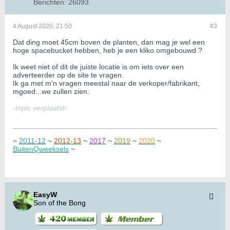
Berichten:
26093
4 August 2020, 21:50
#3
Dat ding moet 45cm boven de planten, dan mag je wel een
hoge spacebucket hebben, heb je een kliko omgebouwd ?
Ik weet niet of dit de juiste locatie is om iets over een
adverteerder op de site te vragen.
Ik ga met m'n vragen meestal naar de verkoper/fabrikant,
mgoed...we zullen zien.
-topic verplaatst-
~
2011-12
~
2012-13
~
2017
~
2019
~
2020
~
BuitenQweeksels
~
EasyW
Son of the Bong