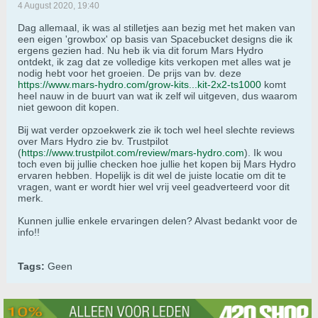
4 August 2020, 19:40
Dag allemaal, ik was al stilletjes aan bezig met het maken van
een eigen 'growbox' op basis van Spacebucket designs die ik
ergens gezien had. Nu heb ik via dit forum Mars Hydro
ontdekt, ik zag dat ze volledige kits verkopen met alles wat je
nodig hebt voor het groeien. De prijs van bv. deze
https://www.mars-hydro.com/grow-kits...kit-2x2-ts1000
komt
heel nauw in de buurt van wat ik zelf wil uitgeven, dus waarom
niet gewoon dit kopen.
Bij wat verder opzoekwerk zie ik toch wel heel slechte reviews
over Mars Hydro zie bv. Trustpilot
(
https://www.trustpilot.com/review/mars-hydro.com
). Ik wou
toch even bij jullie checken hoe jullie het kopen bij Mars Hydro
ervaren hebben. Hopelijk is dit wel de juiste locatie om dit te
vragen, want er wordt hier wel vrij veel geadverteerd voor dit
merk.
Kunnen jullie enkele ervaringen delen? Alvast bedankt voor de
info!!
Tags:
Geen