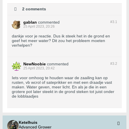
2 comments
gablan
commented
#3.
1
25 April 2023, 20:26
dankje voor je reactie. Dus ik steek het in de grond en
geef het meer water? Dit zou het probleem moeten
verhelpen?
NewNoobie
commented
#3.
2
25 April 2023, 20:42
Iets voor omhoog te houden waar de zaailing kan op
rusten, vb wcrol of sateprikker en met een draadje vast
maken. Water geven, meer licht. En als je die in een
grotere pot later steekt in de grond steken tot juist onder
de lobblaadjes
Ketelhuis
Advanced Grower