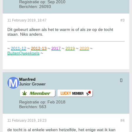
Registratie op:
Sep 2010
Berichten:
26093
11 February 2019, 18:47
#3
Dit gebeurt alleen als het te warm is of als ze op de tocht
staan. Niks anders.
~
2011-12
~
2012-13
~
2017
~
2019
~
2020
~
BuitenQweeksels
~
Manfred
Junior Grower
Registratie op:
Feb 2018
Berichten:
563
11 February 2019, 19:23
#4
de tocht is al enkele weken hetzelfde, het enige wat ik kan