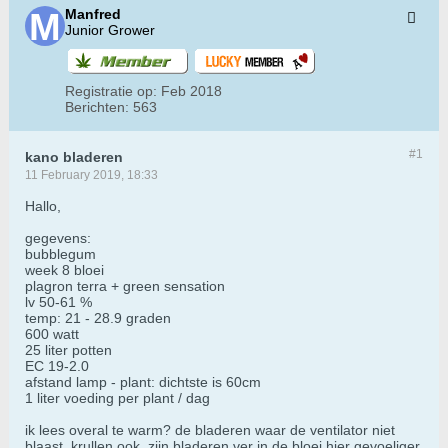
Manfred
Junior Grower
Registratie op:
Feb 2018
Berichten:
563
#1
kano bladeren
11 February 2019, 18:33
Hallo,
gegevens:
bubblegum
week 8 bloei
plagron terra + green sensation
lv 50-61 %
temp: 21 - 28.9 graden
600 watt
25 liter potten
EC 19-2.0
afstand lamp - plant: dichtste is 60cm
1 liter voeding per plant / dag
ik lees overal te warm? de bladeren waar de ventilator niet
blaast, krullen ook. zijn bladeren ver in de bloei hier gevoeliger