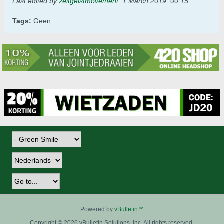
Last edited by
zeitgeistmovement
;
1 March 2019, 00:15
.
Tags:
Geen
Powered by
vBulletin™
Copyright © 2026 vBulletin Solutions, Inc. All rights reserved.