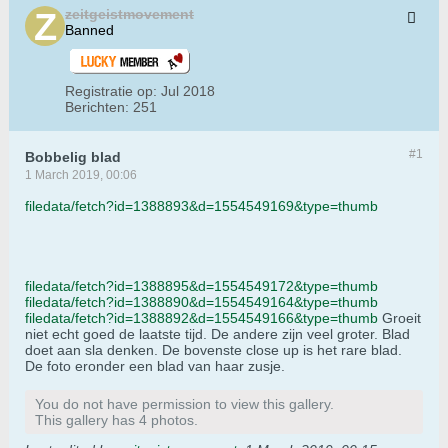
zeitgeistmovement
Banned
Registratie op:
Jul 2018
Berichten:
251
#1
Bobbelig blad
1 March 2019, 00:06
filedata/fetch?id=1388893&d=1554549169&type=thumb
filedata/fetch?id=1388895&d=1554549172&type=thumb
filedata/fetch?id=1388890&d=1554549164&type=thumb
filedata/fetch?id=1388892&d=1554549166&type=thumb
Groeit
niet echt goed de laatste tijd. De andere zijn veel groter. Blad
doet aan sla denken. De bovenste close up is het rare blad.
De foto eronder een blad van haar zusje.
You do not have permission to view this gallery.
This gallery has 4 photos.