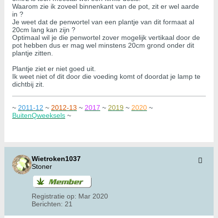
Waarom zie ik zoveel binnenkant van de pot, zit er wel aarde
in ?
Je weet dat de penwortel van een plantje van dit formaat al
20cm lang kan zijn ?
Optimaal wil je die penwortel zover mogelijk vertikaal door de
pot hebben dus er mag wel minstens 20cm grond onder dit
plantje zitten.
Plantje ziet er niet goed uit.
Ik weet niet of dit door die voeding komt of doordat je lamp te
dichtbij zit.
~
2011-12
~
2012-13
~
2017
~
2019
~
2020
~
BuitenQweeksels
~
Wietroken1037
Stoner
Registratie op:
Mar 2020
Berichten:
21