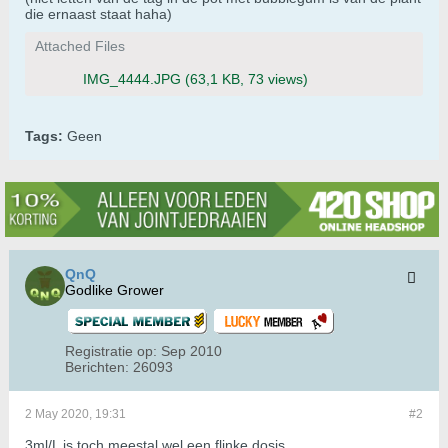
die ernaast staat haha)
Attached Files
IMG_4444.JPG
(63,1 KB, 73 views)
Tags:
Geen
QnQ
Godlike Grower
Registratie op:
Sep 2010
Berichten:
26093
2 May 2020, 19:31
#2
3ml/L is toch meestal wel een flinke dosis.