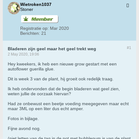
Wietroken1037
Stoner
Registratie op:
Mar 2020
Berichten:
21
#1
Bladeren zijn geel maar het geel trekt weg
2 May 2020, 19:06
Hey kweekers, ik heb een nieuwe grow gestart met een
autoflower guerilla glue.
Dit is week 3 van de plant, hij groeit ook redelijk traag.
Ik heb ondervonden dat de begin bladeren wat geel zien,
weten jullie de oorzaak hiervan?
Had ze onbewust een beetje voeding meegegeven maar echt
maar 3ML op een liter dus echt amper.
Fotos in bijlage.
Fijne avond nog.
(niet letten van de tag in de pot met bubblegum is van de plant