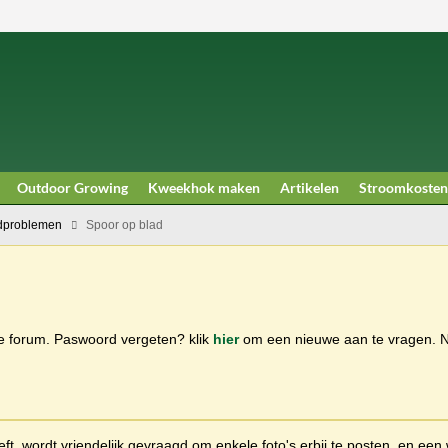
Outdoor Growing
Kweekhok maken
Artikelen
Stroomkosten
dproblemen
Spoor op blad
ge forum. Paswoord vergeten? klik
hier
om een nieuwe aan te vragen.
t, wordt vriendelijk gevraagd om enkele foto's erbij te posten, en een 