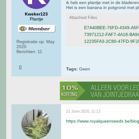
ik heb een plantje met in de bladeren
Het is een banana in potgrond met pl
Kweker123
Attached Files
Plantje
E7A40BEE-76FD-4349-A5F
73971212-FAF7-4A18-BA9
12235FA3-2C80-47FD-9F2
Registratie op:
May
2020
Berichten:
11
Tags:
Geen
21 June 2020, 11:12
https://www.royalqueenseeds.be/blog