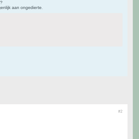
n?
enlijk aan ongedierte.
#2