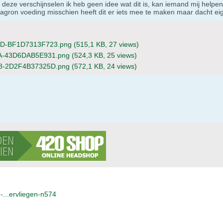
 deze verschijnselen ik heb geen idee wat dit is, kan iemand mij helpe
agron voeding misschien heeft dit er iets mee te maken maar dacht eig
D-BF1D7313F723.png
(515,1 KB, 27 views)
A-43D6DAB5E931.png
(524,3 KB, 25 views)
8-2D2F4B37325D.png
(572,1 KB, 24 views)
-...ervliegen-n574