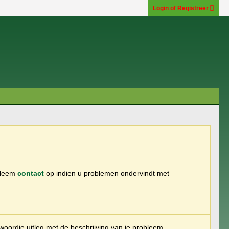
Login of Registreer
 Neem
contact
op indien u problemen ondervindt met
woordje uitleg met de beschrijving van je probleem.