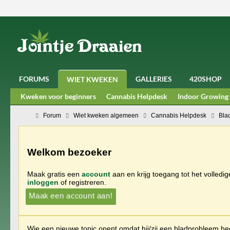
FORUMS
GALLERIES
420SHOP
WIET KWEKEN
Kweken voor beginners
Cannabis Helpdesk
Indoor Growing
Forum
Wiet kweken algemeen
Cannabis Helpdesk
Bla
Welkom bezoeker
Maak gratis een
account
aan en krijg toegang tot het volledi
inloggen
of registreren.
Maak een account aan!
Wie een nieuwe topic opent omdat hij/zij een bladprobleem heef