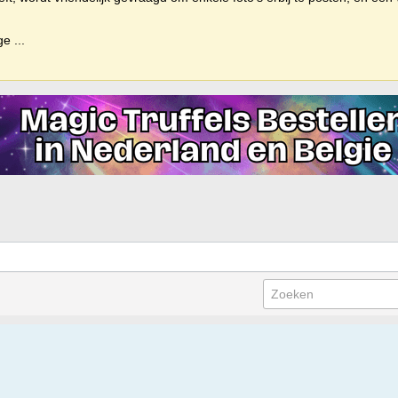
ige
...