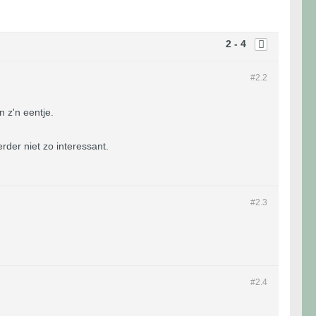
2 - 4
#2.
2
n z'n eentje.
rder niet zo interessant.
#2.
3
#2.
4