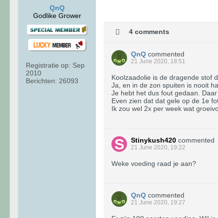
QnQ
Godlike Grower
4 comments
QnQ
commented
21 June 2020, 18:51
Registratie op:
Sep
2010
Koolzaadolie is de dragende stof de
Berichten:
26093
Ja, en in de zon spuiten is nooit h
Je hebt het dus fout gedaan. Daar
Even zien dat dat gele op de 1e fo
Ik zou wel 2x per week wat groeiv
Stinykush420
commented
21 June 2020, 19:22
Weke voeding raad je aan?
QnQ
commented
21 June 2020, 19:27