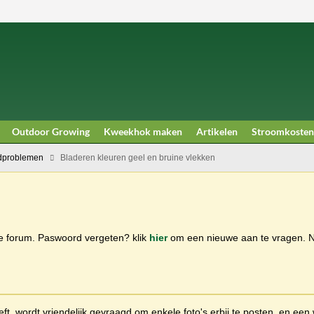
Outdoor Growing
Kweekhok maken
Artikelen
Stroomkosten
dproblemen
Bladeren kleuren geel en bruine vlekken
ge forum. Paswoord vergeten? klik
hier
om een nieuwe aan te vragen.
t, wordt vriendelijk gevraagd om enkele foto's erbij te posten, en een 