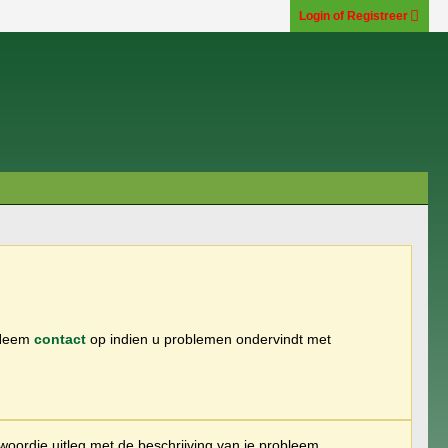
Login of Registreer
 Neem
contact
op indien u problemen ondervindt met
woordje uitleg met de beschrijving van je probleem.