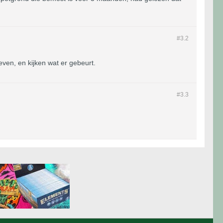
#3.
2
geven, en kijken wat er gebeurt.
#3.
3