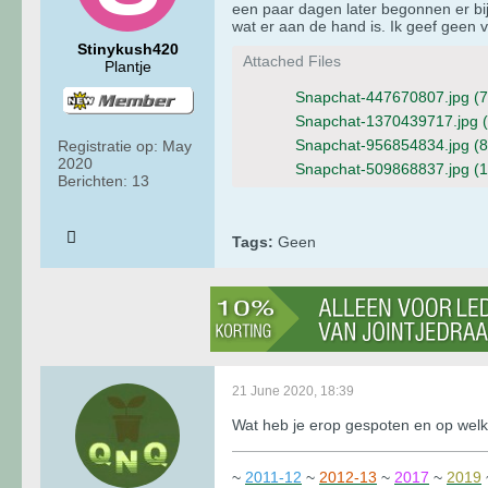
een paar dagen later begonnen er bi
wat er aan de hand is. Ik geef geen 
Stinykush420
Attached Files
Plantje
Snapchat-447670807.jpg
(7
Snapchat-1370439717.jpg
Snapchat-956854834.jpg
(8
Registratie op:
May
2020
Snapchat-509868837.jpg
(
Berichten:
13
Tags:
Geen
21 June 2020, 18:39
Wat heb je erop gespoten en op wel
~
2011-12
~
2012-13
~
2017
~
2019