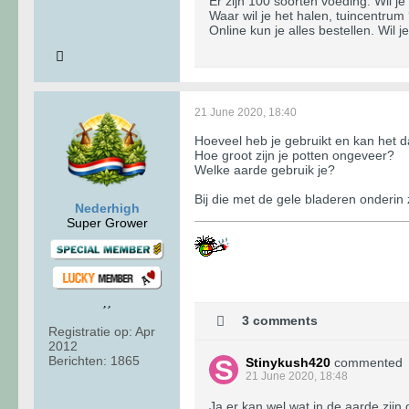
Er zijn 100 soorten voeding. Wil j
Waar wil je het halen, tuincentru
Online kun je alles bestellen. Wil
21 June 2020, 18:40
Hoeveel heb je gebruikt en kan het d
Hoe groot zijn je potten ongeveer?
Welke aarde gebruik je?
Bij die met de gele bladeren onderin 
Nederhigh
Super Grower
3 comments
Registratie op:
Apr
2012
Berichten:
1865
Stinykush420
commented
21 June 2020, 18:48
Ja er kan wel wat in de aarde zij