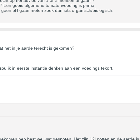
e echt op het advies van 1 of 2 mensen af gaan ?
m ? Een goeie algemene tomatenvoeding is prima.
 je geen pH gaan meten zoek dan iets organisch/biologisch.
at het in je aarde terecht is gekomen?
zou ik in eerste instantie denken aan een voedings tekort.
n gekomen heb best wel wat gespoten. Het zijn 12l potten en de aarde 