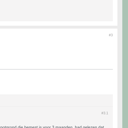
#3
#3.
1
is potgrond die bemest is voor 3 maanden, had gelezen dat