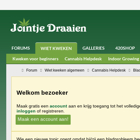
FORUMS
GALLERIES
420SHOP
WIET KWEKEN
Kweken voor beginners
Cannabis Helpdesk
Indoor Growing
Forum
Wiet kweken algemeen
Cannabis Helpdesk
Bla
Welkom bezoeker
Maak gratis een
account
aan en krijg toegang tot het volledi
inloggen
of registreren.
Maak een account aan!
Wie een nieuwe topic opent omdat hij/zij een bladprobleem heef