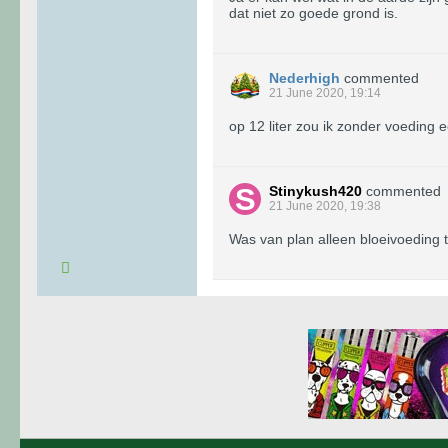
dat niet zo goede grond is.
Nederhigh
commented
21 June 2020, 19:14
op 12 liter zou ik zonder voeding e
Stinykush420
commented
21 June 2020, 19:38
Was van plan alleen bloeivoeding 