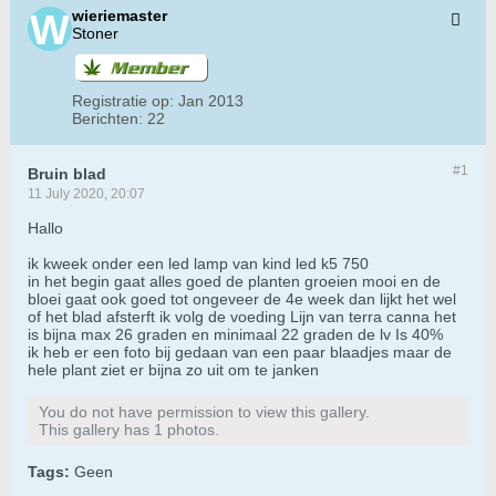
wieriemaster
Stoner
Registratie op:
Jan 2013
Berichten:
22
#1
Bruin blad
11 July 2020, 20:07
Hallo
ik kweek onder een led lamp van kind led k5 750
in het begin gaat alles goed de planten groeien mooi en de
bloei gaat ook goed tot ongeveer de 4e week dan lijkt het wel
of het blad afsterft ik volg de voeding Lijn van terra canna het
is bijna max 26 graden en minimaal 22 graden de lv Is 40%
ik heb er een foto bij gedaan van een paar blaadjes maar de
hele plant ziet er bijna zo uit om te janken
You do not have permission to view this gallery.
This gallery has 1 photos.
Tags:
Geen