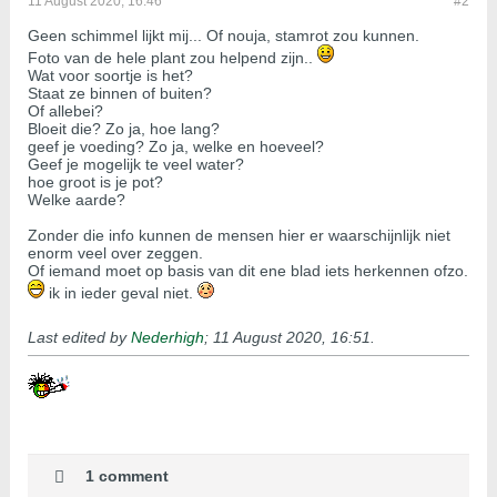
11 August 2020, 16:46
#2
Geen schimmel lijkt mij... Of nouja, stamrot zou kunnen.
Foto van de hele plant zou helpend zijn..
Wat voor soortje is het?
Staat ze binnen of buiten?
Of allebei?
Bloeit die? Zo ja, hoe lang?
geef je voeding? Zo ja, welke en hoeveel?
Geef je mogelijk te veel water?
hoe groot is je pot?
Welke aarde?
Zonder die info kunnen de mensen hier er waarschijnlijk niet
enorm veel over zeggen.
Of iemand moet op basis van dit ene blad iets herkennen ofzo.
ik in ieder geval niet.
Last edited by
Nederhigh
;
11 August 2020, 16:51
.
1 comment