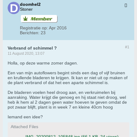
doomhel2
Stoner
Registratie op:
Apr 2016
Berichten:
23
#1
Verbrand of schimmel ?
11 August 2020, 13:07
Holla, op deze warme zomer dagen.
Een van mijn autoflowers begint sinds een dag of vijf bruinen
en krullende bladeren te krijgen. Ik kan er niet uit op maken of
de plant verbrand of dat het een aparte schimmel is.
De bladeren voelen heel droog aan, en verkruimelen bij
aanraking. Water krijgt die genoeg en hij staat niet droog, wel
heb ik hem al 2 dagen geen water hoeven te geven omdat de
pot zwaar blijft, plant is in week 7 en kleine 40cm hoog
Iemand een idee?
Attached Files
IMG_20200812_105848.jpg
(66,1 KB, 24 views)