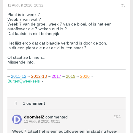
11 August 2020, 20:32
#3
Plant is in week 7.
Week 7 van wat ?
Week 7 van de groei, week 7 van de bloei, of is het een
autoflower die 7 weken oud is ?
Dat laatste is niet belangrijk.
Het lijkt erop dat dat blaadje verbrand is door de zon.
Is dit een plant die niet altijd buiten staat ?
Of staat ze binnen...
Missende info.
~
2011-12
~
2012-13
~
2017
~
2019
~
2020
~
BuitenQweeksels
~
1 comment
doomhel2
commented
#3.
1
12 August 2020, 00:21
Week 7 totaal het is een autoflower en hij staat nu twee-