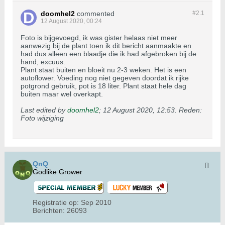
doomhel2
commented
#2.
1
12 August 2020, 00:24
Foto is bijgevoegd, ik was gister helaas niet meer
aanwezig bij de plant toen ik dit bericht aanmaakte en
had dus alleen een blaadje die ik had afgebroken bij de
hand, excuus.
Plant staat buiten en bloeit nu 2-3 weken. Het is een
autoflower. Voeding nog niet gegeven doordat ik rijke
potgrond gebruik, pot is 18 liter. Plant staat hele dag
buiten maar wel overkapt.
Last edited by
doomhel2
;
12 August 2020, 12:53
.
Reden:
Foto wijziging
QnQ
Godlike Grower
Registratie op:
Sep 2010
Berichten:
26093