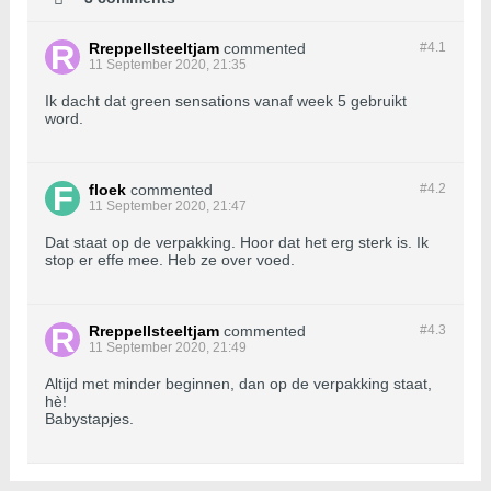
Rreppellsteeltjam
commented
#4.
1
11 September 2020, 21:35
Ik dacht dat green sensations vanaf week 5 gebruikt
word.
floek
commented
#4.
2
11 September 2020, 21:47
Dat staat op de verpakking. Hoor dat het erg sterk is. Ik
stop er effe mee. Heb ze over voed.
Rreppellsteeltjam
commented
#4.
3
11 September 2020, 21:49
Altijd met minder beginnen, dan op de verpakking staat,
hè!
Babystapjes.