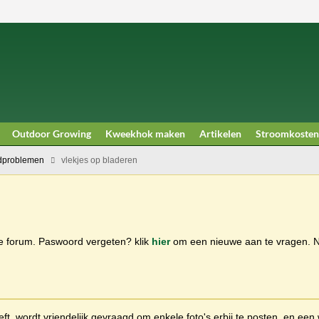
Outdoor Growing
Kweekhok maken
Artikelen
Stroomkosten
dproblemen
vlekjes op bladeren
ge forum. Paswoord vergeten? klik
hier
om een nieuwe aan te vragen.
t, wordt vriendelijk gevraagd om enkele foto's erbij te posten, en een 