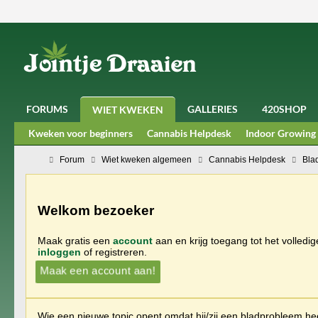
FORUMS
GALLERIES
420SHOP
WIET KWEKEN
Kweken voor beginners
Cannabis Helpdesk
Indoor Growing
Forum
Wiet kweken algemeen
Cannabis Helpdesk
Bla
Welkom bezoeker
Maak gratis een
account
aan en krijg toegang tot het volledi
inloggen
of registreren.
Maak een account aan!
Wie een nieuwe topic opent omdat hij/zij een bladprobleem heef