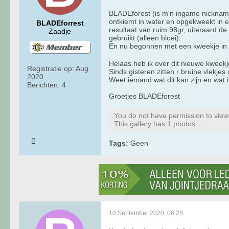
BLADEforest (is m'n ingame nickname)
ontkiemt in water en opgekweekt in e
BLADEforrest
resultaat van ruim 98gr, uiteraard 
Zaadje
gebruikt (alleen bloei).
En nu begonnen met een kweekje in e
Helaas heb ik over dit nieuwe kweek
Registratie op:
Aug
Sinds gisteren zitten r bruine vlekjes
2020
Weet iemand wat dit kan zijn en wat 
Berichten:
4
Groetjes BLADEforest
You do not have permission to view t
This gallery has 1 photos.
Tags:
Geen
10 September 2020, 06:28