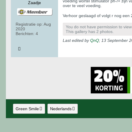
voeding wortel stimulator ph-/+ zijn 
Zaadje
over te veel voeding.
Verhoor geslaagd of volgt r nog een
Registratie op:
Aug
You do not have permission to view t
2020
This gallery has 2 photos.
Berichten:
4
Last edited by
QnQ
;
13 September 2
Green Smile
Nederlands