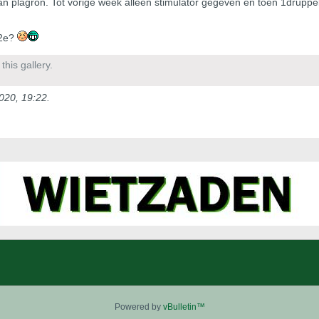
van plagron. Tot vorige week alleen stimulator gegeven en toen 1druppe
 2e?
his gallery.
020, 19:22
.
Powered by
vBulletin™