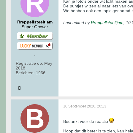
Kan je foto's onder wit licht maken a
De puntjes wijzen al naar iets van ov
We hebben ook een topic genaamd b
Rreppellsteeltjam
Last edited by
Rreppellsteeltjam
;
10 
Super Grower
Registratie op:
May
2018
Berichten:
1966
10 September 2020, 20:13
Bedankt voor de reactie
​​​Hoop dat dit beter is te zien, kan 