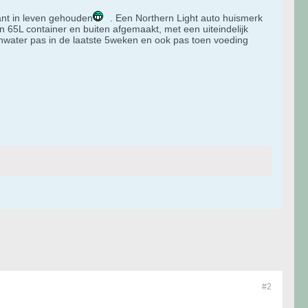
ant in leven gehouden
​. Een Northern Light auto huismerk
 65L container en buiten afgemaakt, met een uiteindelijk
nwater pas in de laatste 5weken en ook pas toen voeding
#2