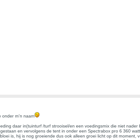
dje onder m'n naam
eding daar in(tuinturf /turf strooisel/en een voedingsmix die niet nade
gestaan en vervolgens de tent in onder een Spectrabox pro 6 360 watt 
bloei is, hij is nog groeiende dus ook alleen groei licht op dit moment, ve