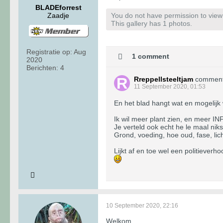
BLADEforrest
Zaadje
You do not have permission to view t
This gallery has 1 photos.
Registratie op:
Aug
1 comment
2020
Berichten:
4
Rreppellsteeltjam
commen
11 September 2020, 01:53
En het blad hangt wat en mogelijk w
Ik wil meer plant zien, en meer INF
Je verteld ook echt he le maal niks
Grond, voeding, hoe oud, fase, lich
Lijkt af en toe wel een politieverhoo
10 September 2020, 22:16
Welkom