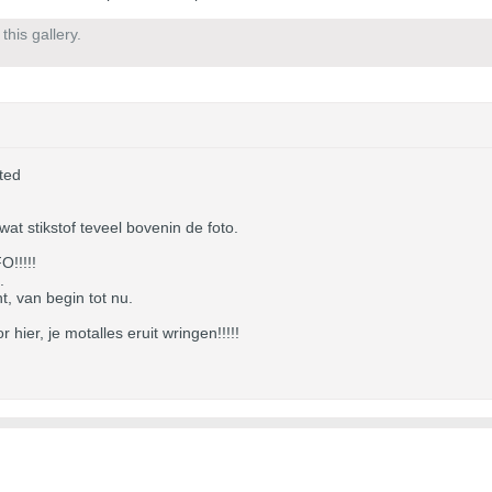
his gallery.
ted
at stikstof teveel bovenin de foto.
O!!!!!
.
t, van begin tot nu.
r hier, je motalles eruit wringen!!!!!