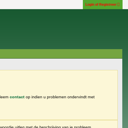
Login of Registreer
 Neem
contact
op indien u problemen ondervindt met
woordje uitleg met de beschrijving van je probleem.