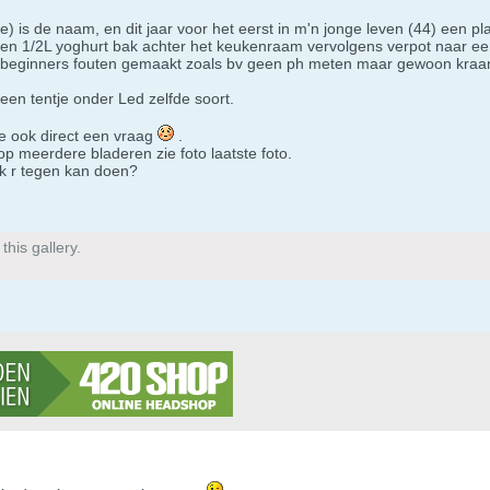
 is de naam, en dit jaar voor het eerst in m'n jonge leven (44) een pl
en 1/2L yoghurt bak achter het keukenraam vervolgens verpot naar een
de beginners fouten gemaakt zoals bv geen ph meten maar gewoon kraa
en tentje onder Led zelfde soort.
je ook direct een vraag
.
 op meerdere bladeren zie foto laatste foto.
ik r tegen kan doen?
his gallery.