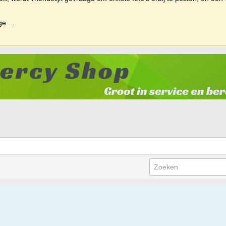
ige
...