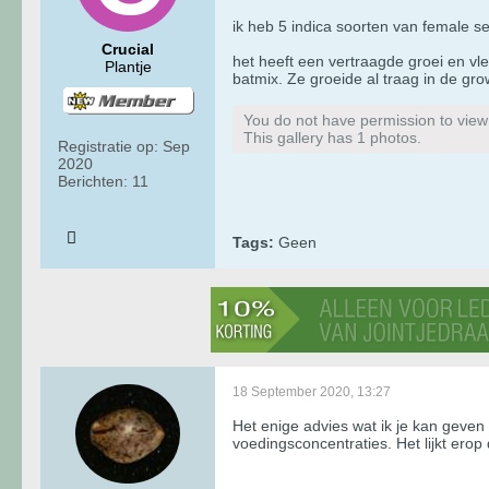
ik heb 5 indica soorten van female s
Crucial
het heeft een vertraagde groei en vl
Plantje
batmix. Ze groeide al traag in de gro
You do not have permission to view t
This gallery has 1 photos.
Registratie op:
Sep
2020
Berichten:
11
Tags:
Geen
18 September 2020, 13:27
Het enige advies wat ik je kan geven 
voedingsconcentraties. Het lijkt ero