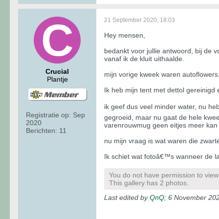
21 September 2020, 18:03
Hey mensen,
bedankt voor jullie antwoord, bij de
vanaf ik de kluit uithaalde.
Crucial
mijn vorige kweek waren autoflowers
Plantje
Ik heb mijn tent met dettol gereinig
ik geef dus veel minder water, nu he
Registratie op:
Sep
gegroeid, maar nu gaat de hele kwee
2020
varenrouwmug geen eitjes meer kan 
Berichten:
11
nu mijn vraag is wat waren die zwart
Ik schiet wat fotoâ€™s wanneer de la
You do not have permission to view t
This gallery has 2 photos.
Last edited by
QnQ
;
6 November 202