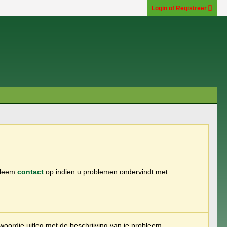
Login of Registreer
 Neem
contact
op indien u problemen ondervindt met
woordje uitleg met de beschrijving van je probleem.