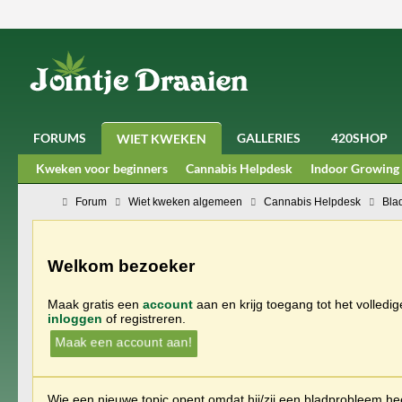
FORUMS
GALLERIES
420SHOP
WIET KWEKEN
Kweken voor beginners
Cannabis Helpdesk
Indoor Growing
Forum
Wiet kweken algemeen
Cannabis Helpdesk
Bla
Welkom bezoeker
Maak gratis een
account
aan en krijg toegang tot het volledi
inloggen
of registreren.
Maak een account aan!
Wie een nieuwe topic opent omdat hij/zij een bladprobleem heef