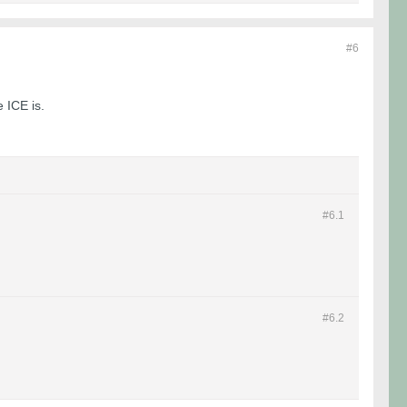
#6
 ICE is.
#6.
1
#6.
2