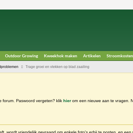
Outdoor Growing
Kweekhok maken
Artikelen
Stroomkosten
dproblemen
Trage groei en vlekken op blad zaailing
ge forum. Paswoord vergeten? klik
hier
om een nieuwe aan te vragen.
t, wordt vriendelijk gevraagd om enkele foto's erbij te posten, en een 