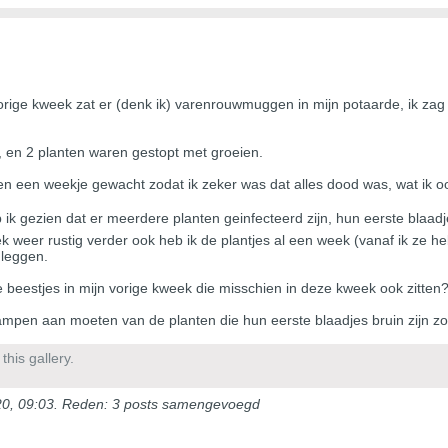
 vorige kweek zat er (denk ik) varenrouwmuggen in mijn potaarde, ik zag
, en 2 planten waren gestopt met groeien.
d en een weekje gewacht zodat ik zeker was dat alles dood was, wat ik 
b ik gezien dat er meerdere planten geinfecteerd zijn, hun eerste blaa
k weer rustig verder ook heb ik de plantjes al een week (vanaf ik ze
leggen.
e beestjes in mijn vorige kweek die misschien in deze kweek ook zitten
mpen aan moeten van de planten die hun eerste blaadjes bruin zijn zoda
his gallery.
0, 09:03
.
Reden:
3 posts samengevoegd