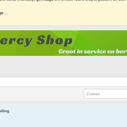
ige
...
iling