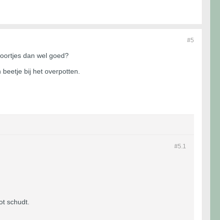
#5
soortjes dan wel goed?
beetje bij het overpotten.
#5.
1
ot schudt.