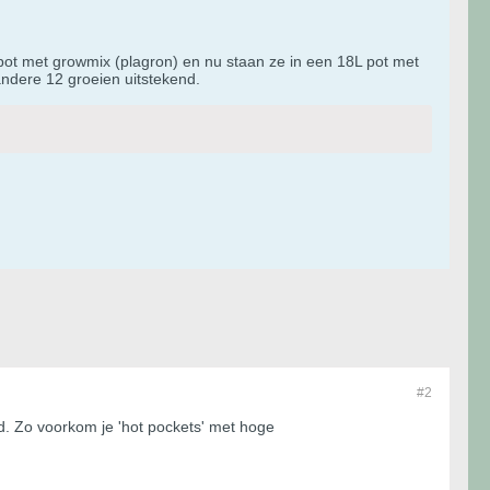
 pot met growmix (plagron) en nu staan ze in een 18L pot met
 andere 12 groeien uitstekend.
#2
ed. Zo voorkom je 'hot pockets' met hoge