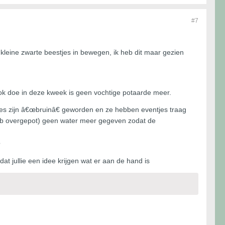
#7
 kleine zwarte beestjes in bewegen, ik heb dit maar gezien
ook doe in deze kweek is geen vochtige potaarde meer.
djes zijn â€œbruinâ€ geworden en ze hebben eventjes traag
 heb overgepot) geen water meer gegeven zodat de
?
t jullie een idee krijgen wat er aan de hand is