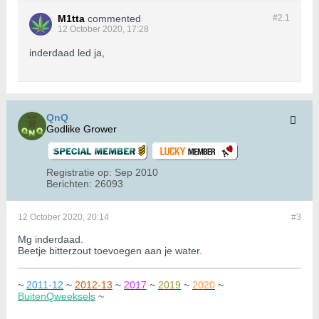
M1tta
commented
#2.
1
12 October 2020, 17:28
inderdaad led ja,
QnQ
Godlike Grower
Registratie op:
Sep 2010
Berichten:
26093
12 October 2020, 20:14
#3
Mg inderdaad.
Beetje bitterzout toevoegen aan je water.
~
2011-12
~
2012-13
~
2017
~
2019
~
2020
~
BuitenQweeksels
~