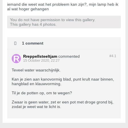
iemand die weet wat het probleem kan zijn?, mijn lamp heb ik
al wat hoger gehangen
You do not have permission to view this gallery.
This gallery has 4 photos.
1 comment
Rreppellsteeltjam
commented
#4.
1
15 October 2020, 22:27
Teveel water waarschijnlijk.
Kan je zien aan kanovormig blad, punt krult naar binnen,
hangblad en klauwvorming.
Til je de potten op, om te wegen?
Zwaar is geen water, zet er een pot met droge grond bij,
zodat je weet wat te licht is.