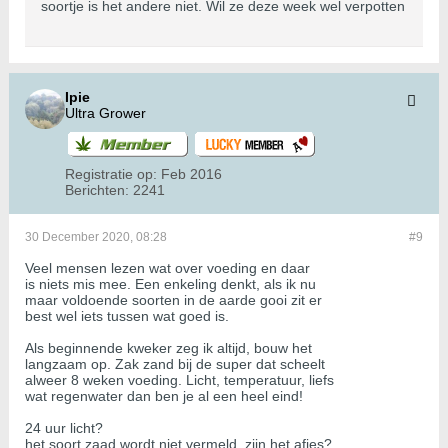
soortje is het andere niet. Wil ze deze week wel verpotten
Ipie
Ultra Grower
Registratie op:
Feb 2016
Berichten:
2241
30 December 2020, 08:28
#9
Veel mensen lezen wat over voeding en daar
is niets mis mee. Een enkeling denkt, als ik nu
maar voldoende soorten in de aarde gooi zit er
best wel iets tussen wat goed is.
Als beginnende kweker zeg ik altijd, bouw het
langzaam op. Zak zand bij de super dat scheelt
alweer 8 weken voeding. Licht, temperatuur, liefs
wat regenwater dan ben je al een heel eind!
24 uur licht?
het soort zaad wordt niet vermeld, zijn het afjes?