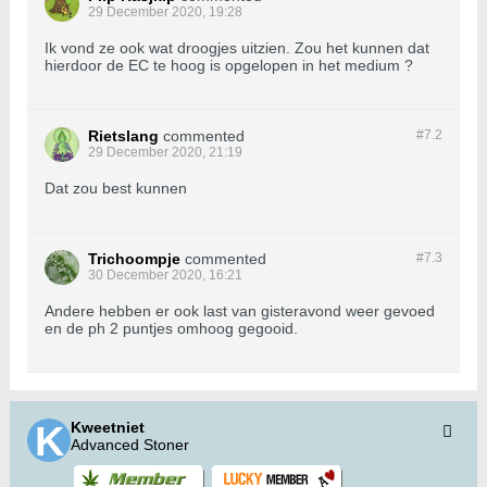
29 December 2020, 19:28
Ik vond ze ook wat droogjes uitzien. Zou het kunnen dat
hierdoor de EC te hoog is opgelopen in het medium ?
Rietslang
commented
#7.
2
29 December 2020, 21:19
Dat zou best kunnen
Trichoompje
commented
#7.
3
30 December 2020, 16:21
Andere hebben er ook last van gisteravond weer gevoed
en de ph 2 puntjes omhoog gegooid.
Kweetniet
Advanced Stoner