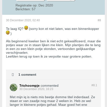
Registratie op:
Dec 2020
Berichten:
57
30 December 2020, 02:40
#8
Te laag IQ?
(sorry kon et niet laten, was een binnenkopper
)
Als beginnend kweker ben ik niet echt gekwalificeerd, maar die
potjes waar ze in staan lijken me klein. Mijn plantjes die te lang
in een zo een klein potje stonden, vertoonden gelijkaardige
verschijnselen.
Leefden terug op toen ik ze verpotte naar grotere potten.
1 comment
Trichoompje
commented
#8.
1
30 December 2020, 16:23
Met mijn iq is niets mis beetje domme titel inderdaad. Ze
staan er van zaadje nog maar 2 weken in. Heb ze wel
langer in kleinere potjes gehad. Maar goed het ene