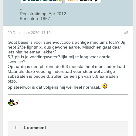
Registratie op:
Apr 2012
Berichten:
1867
29 December 2020, 17:10
#5
Gout basis is voor steenwol/coco's achtige mediums toch? Jij
hebt 2/3e lightmix, dus gewone aarde. Misschien gaat daar
iets niet helemaal lekker?
5,7 ph is je voedingswater? lijkt mij te laag voor aarde
kweekje?
Op aarde is een ph rond de 6,3 meestal heel mooi inderdaad.
Maar als deze voeding inderdaad voor steenwol achtige
substraten is bedoeld, zullen ze een ph van 5.8 aanraden
ofzo.
op steenwol is dat volgens mij wel heel normaal..
1 comment