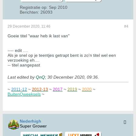
Registratie op:
Sep 2010
Berichten:
26093
29 December 2020, 11:46
#4
Goeie titel "waar heb ik last van"
---- edit ....
Als je snel op je teentjes getrapt bent is zo'n titel wel een
verzoeking eh....
-- titel aangepast
Last edited by
QnQ
;
30 December 2020, 09:36
.
~
2011-12
~
2012-13
~
2017
~
2019
~
2020
~
BuitenQweeksels
~
Nederhigh
Super Grower