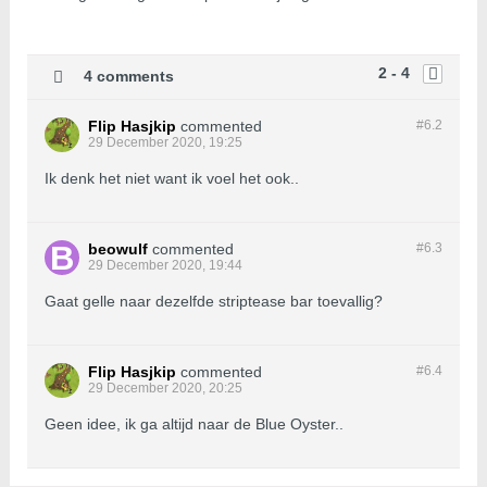
2 - 4
4 comments
Flip Hasjkip
commented
#6.
2
29 December 2020, 19:25
Ik denk het niet want ik voel het ook..
beowulf
commented
#6.
3
29 December 2020, 19:44
Gaat gelle naar dezelfde striptease bar toevallig?
Flip Hasjkip
commented
#6.
4
29 December 2020, 20:25
Geen idee, ik ga altijd naar de Blue Oyster..