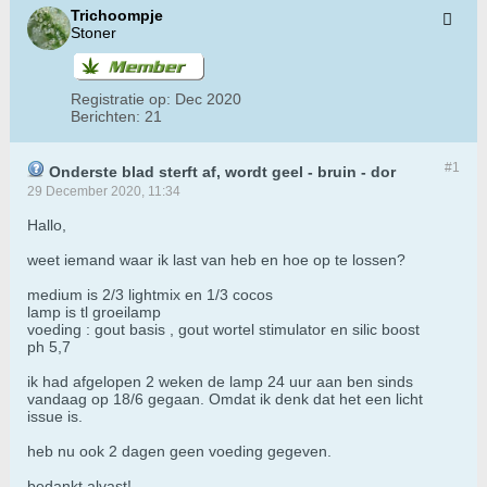
Trichoompje
Stoner
Registratie op:
Dec 2020
Berichten:
21
#1
Onderste blad sterft af, wordt geel - bruin - dor
29 December 2020, 11:34
Hallo,
weet iemand waar ik last van heb en hoe op te lossen?
medium is 2/3 lightmix en 1/3 cocos
lamp is tl groeilamp
voeding : gout basis , gout wortel stimulator en silic boost
ph 5,7
ik had afgelopen 2 weken de lamp 24 uur aan ben sinds
vandaag op 18/6 gegaan. Omdat ik denk dat het een licht
issue is.
heb nu ook 2 dagen geen voeding gegeven.
bedankt alvast!