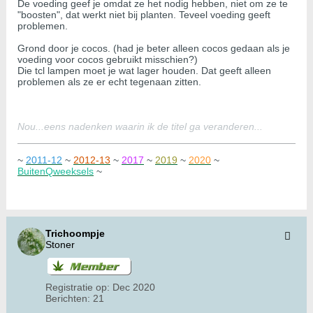
De voeding geef je omdat ze het nodig hebben, niet om ze te
"boosten", dat werkt niet bij planten. Teveel voeding geeft
problemen.
Grond door je cocos. (had je beter alleen cocos gedaan als je
voeding voor cocos gebruikt misschien?)
Die tcl lampen moet je wat lager houden. Dat geeft alleen
problemen als ze er echt tegenaan zitten.
Nou...eens nadenken waarin ik de titel ga veranderen...
~
2011-12
~
2012-13
~
2017
~
2019
~
2020
~
BuitenQweeksels
~
Trichoompje
Stoner
Registratie op:
Dec 2020
Berichten:
21