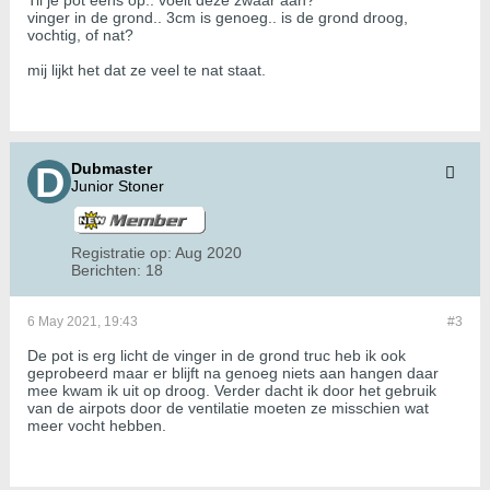
Til je pot eens op.. voelt deze zwaar aan?
vinger in de grond.. 3cm is genoeg.. is de grond droog,
vochtig, of nat?
mij lijkt het dat ze veel te nat staat.
Dubmaster
Junior Stoner
Registratie op:
Aug 2020
Berichten:
18
6 May 2021, 19:43
#3
De pot is erg licht de vinger in de grond truc heb ik ook
geprobeerd maar er blijft na genoeg niets aan hangen daar
mee kwam ik uit op droog. Verder dacht ik door het gebruik
van de airpots door de ventilatie moeten ze misschien wat
meer vocht hebben.