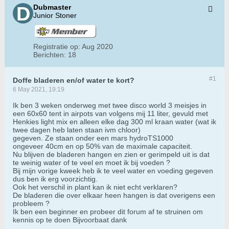
Dubmaster
Junior Stoner
Registratie op:
Aug 2020
Berichten:
18
#1
Doffe bladeren en/of water te kort?
6 May 2021, 19:19
Ik ben 3 weken onderweg met twee disco world 3 meisjes in
een 60x60 tent in airpots van volgens mij 11 liter, gevuld met
Henkies light mix en alleen elke dag 300 ml kraan water (wat ik
twee dagen heb laten staan ivm chloor)
gegeven. Ze staan onder een mars hydroTS1000
ongeveer 40cm en op 50% van de maximale capaciteit.
Nu blijven de bladeren hangen en zien er gerimpeld uit is dat
te weinig water of te veel en moet ik bij voeden ?
Bij mijn vorige kweek heb ik te veel water en voeding gegeven
dus ben ik erg voorzichtig.
Ook het verschil in plant kan ik niet echt verklaren?
De bladeren die over elkaar heen hangen is dat overigens een
probleem ?
Ik ben een beginner en probeer dit forum af te struinen om
kennis op te doen Bijvoorbaat dank