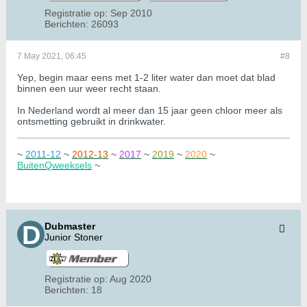
Registratie op:
Sep 2010
Berichten:
26093
7 May 2021, 06:45
#8
Yep, begin maar eens met 1-2 liter water dan moet dat blad
binnen een uur weer recht staan.
In Nederland wordt al meer dan 15 jaar geen chloor meer als
ontsmetting gebruikt in drinkwater.
~
2011-12
~
2012-13
~
2017
~
2019
~
2020
~
BuitenQweeksels
~
Dubmaster
Junior Stoner
Registratie op:
Aug 2020
Berichten:
18