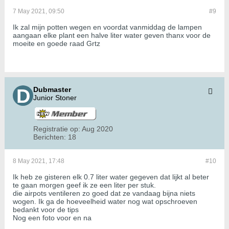
7 May 2021, 09:50
#9
Ik zal mijn potten wegen en voordat vanmiddag de lampen
aangaan elke plant een halve liter water geven thanx voor de
moeite en goede raad Grtz
Dubmaster
Junior Stoner
Registratie op:
Aug 2020
Berichten:
18
8 May 2021, 17:48
#10
Ik heb ze gisteren elk 0.7 liter water gegeven dat lijkt al beter
te gaan morgen geef ik ze een liter per stuk.
die airpots ventileren zo goed dat ze vandaag bijna niets
wogen. Ik ga de hoeveelheid water nog wat opschroeven
bedankt voor de tips
Nog een foto voor en na