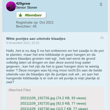
420grow
Senior Stoner
Registratie op:
Oct 2021
Berichten:
45
#1
Witte puntjes aan uiteinde blaadjes
9 November 2021, 20:22
Hallo ,het is nu dag 5 na het ontkiemen en het zaadje in de pot
te planten, maar het ene lobblaatje in gaan hangen en da
andere blaadjes groeien niet egt , heb wel eerst de grond
volledig laten uit drogen en dan deze avond trug water
gegeven , kan het zijn da het is gaan hangen door te weinig
water ? Deze morgen was hij nog mooi recht.En aan de beide
uiteinde van de blaadjes zijn de puntjes ook wit , en aan het
hangende lobblaadje is er ook en wit puntje,is mijn plantje al
ziek?
Attached Files
20211109_192726.jpg
(74,2 KB, 93 views)
20211109_192720.jpg
(92,0 KB, 77 views)
20211109_192730.jpg
(113,7 KB, 77 views)