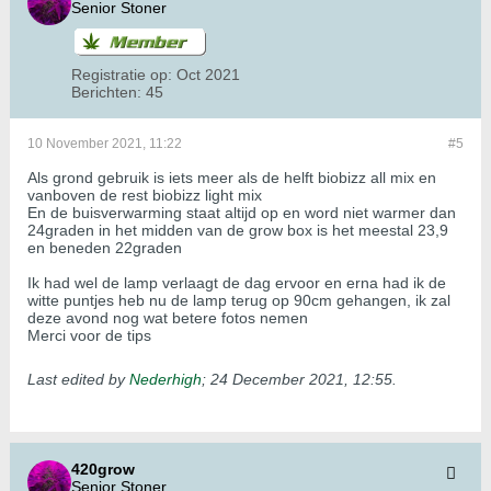
Senior Stoner
Registratie op:
Oct 2021
Berichten:
45
10 November 2021, 11:22
#5
Als grond gebruik is iets meer als de helft biobizz all mix en
vanboven de rest biobizz light mix
En de buisverwarming staat altijd op en word niet warmer dan
24graden in het midden van de grow box is het meestal 23,9
en beneden 22graden
Ik had wel de lamp verlaagt de dag ervoor en erna had ik de
witte puntjes heb nu de lamp terug op 90cm gehangen, ik zal
deze avond nog wat betere fotos nemen
Merci voor de tips
Last edited by
Nederhigh
;
24 December 2021, 12:55
.
420grow
Senior Stoner