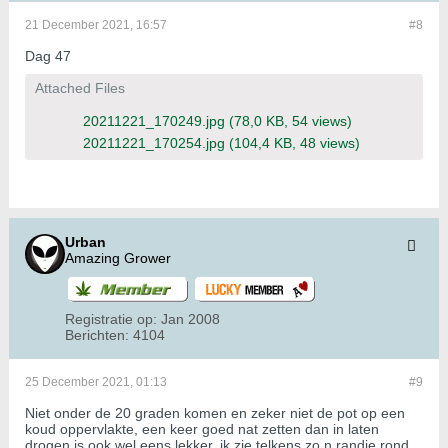
21 December 2021, 16:57
#8
Dag 47
Attached Files
20211221_170249.jpg
(78,0 KB, 54 views)
20211221_170254.jpg
(104,4 KB, 48 views)
Urban
Amazing Grower
Registratie op:
Jan 2008
Berichten:
4104
25 December 2021, 01:13
#9
Niet onder de 20 graden komen en zeker niet de pot op een
koud oppervlakte, een keer goed nat zetten dan in laten
drogen is ook wel eens lekker, ik zie telkens zo,n randje rond