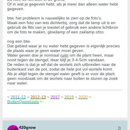
Of in wat je gegeven hebt, als je meer dan alleen water hebt
gegeven.
btw. het probleem is nauwelijiks te zien op de foto's.
Maak een foto van iets dichterbij, zorg dat de lamp uit is en
gebruik de flits van je toestel of gebruik een andere lichtbron
om de foto te maken, gloeilamp of een zaklamp ofzo.
nog een btw
Dat gebied waar je nu water hebt gegeven is eigenlijk precies
de plaats waar je geen water moet geven.
Water geven doe je normaal
ruim
om de plant heen, maar
nooit tegen de stengel, daar blijf je 3-4-5cm vandaan.
De reden is dat je wil dat de wortels zich uitbreiden naar de
buitenkant van de pot, zodat de hele pot vol wortels komt.
Als je altijd tegen de stengel water geeft is er voor de plant
geen noodzaak om de wortels naar buiten te sturen op zoek
naar water.
~
2011-12
~
2012-13
~
2017
~
2019
~
2020
~
BuitenQweeksels
~
420grow