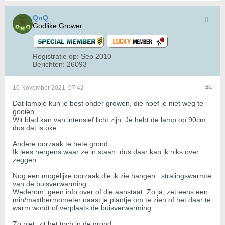
QnQ
Godlike Grower
Registratie op:
Sep 2010
Berichten:
26093
10 November 2021, 07:42
#4
Dat lampje kun je best onder growen, die hoef je niet weg te
gooien.
Wit blad kan van intensief licht zijn. Je hebt de lamp op 90cm,
dus dat is oke.
Andere oorzaak te hete grond.
Ik lees nergens waar ze in staan, dus daar kan ik niks over
zeggen.
Nog een mogelijke oorzaak die ik zie hangen...stralingswarmte
van de buisverwarming.
Wederom, geen info over of die aanstaat. Zo ja, zet eens een
min/maxthermometer naast je plantje om te zien of het daar te
warm wordt of verplaats de buisverwarming.
Zo niet, zit het toch in de grond.