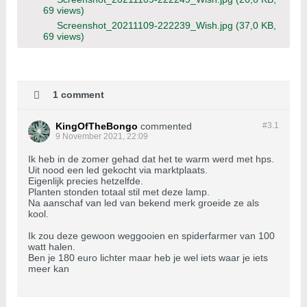
69 views)
Screenshot_20211109-222239_Wish.jpg
(37,0 KB,
69 views)
1 comment
KingOfTheBongo
commented
#3.
1
9 November 2021, 22:09
Ik heb in de zomer gehad dat het te warm werd met hps.
Uit nood een led gekocht via marktplaats.
Eigenlijk precies hetzelfde.
Planten stonden totaal stil met deze lamp.
Na aanschaf van led van bekend merk groeide ze als
kool.
Ik zou deze gewoon weggooien en spiderfarmer van 100
watt halen.
Ben je 180 euro lichter maar heb je wel iets waar je iets
meer kan