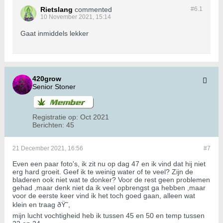
Rietslang
commented
#6.
1
10 November 2021, 15:14
Gaat inmiddels lekker
420grow
Senior Stoner
Registratie op:
Oct 2021
Berichten:
45
21 December 2021, 16:56
#7
Even een paar foto's, ik zit nu op dag 47 en ik vind dat hij niet
erg hard groeit. Geef ik te weinig water of te veel? Zijn de
bladeren ook niet wat te donker? Voor de rest geen problemen
gehad ,maar denk niet da ik veel opbrengst ga hebben ,maar
voor de eerste keer vind ik het toch goed gaan, alleen wat
klein en traag ðŸ˜,
mijn lucht vochtigheid heb ik tussen 45 en 50 en temp tussen