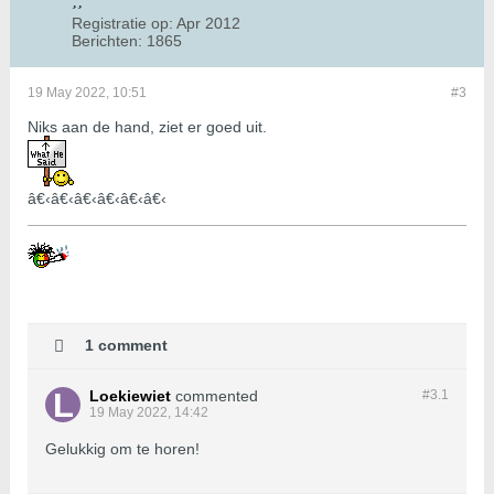
Registratie op:
Apr 2012
Berichten:
1865
19 May 2022, 10:51
#3
Niks aan de hand, ziet er goed uit.
â€‹â€‹â€‹â€‹â€‹â€‹
1 comment
Loekiewiet
commented
#3.
1
19 May 2022, 14:42
Gelukkig om te horen!