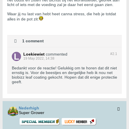
het oudst en zitten het dichtst bij het wortelstelsel, gebrek aan
licht of iets met de voeding zal je daar het eerst gaan zien.
Waar jij nu last van hebt heet canna stress, die heb je totdat
alles in de pot zit.
1 comment
Loekiewiet
commented
#2.
1
19 May 2022, 14:38
Bedankt voor de reactie! Gelukkig om te horen dat dit niet
ernstig is. Voor de beestjes en dergelijke heb ik nou net
biobizz leaf coating gekocht. Hopen dat dit enige protectie
geeft.
Nederhigh
Super Grower