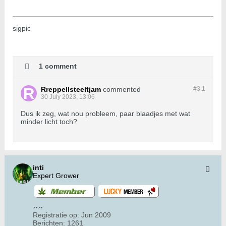
sigpic
1 comment
Rreppellsteeltjam
commented
#3.
1
30 July 2023, 13:06
Dus ik zeg, wat nou probleem, paar blaadjes met wat
minder licht toch?
inti
Expert Grower
Registratie op:
Jun 2009
Berichten:
1261