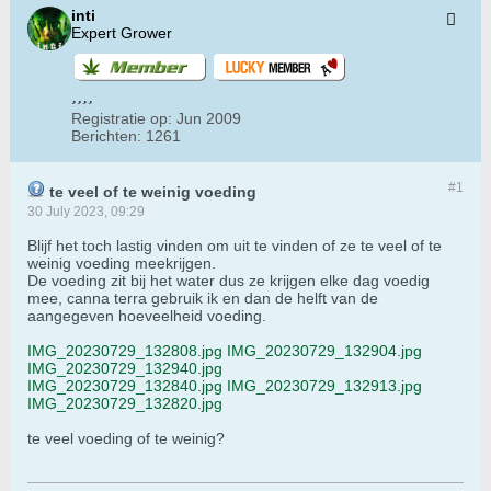
inti
Expert Grower
Registratie op:
Jun 2009
Berichten:
1261
#1
te veel of te weinig voeding
30 July 2023, 09:29
Blijf het toch lastig vinden om uit te vinden of ze te veel of te
weinig voeding meekrijgen.
De voeding zit bij het water dus ze krijgen elke dag voedig
mee, canna terra gebruik ik en dan de helft van de
aangegeven hoeveelheid voeding.
IMG_20230729_132808.jpg
IMG_20230729_132904.jpg
IMG_20230729_132940.jpg
IMG_20230729_132840.jpg
IMG_20230729_132913.jpg
IMG_20230729_132820.jpg
te veel voeding of te weinig?