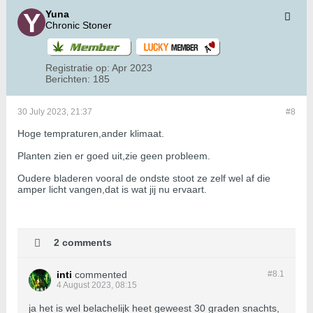
Yuna
Chronic Stoner
Registratie op:
Apr 2023
Berichten:
185
30 July 2023, 21:37
#8
Hoge tempraturen,ander klimaat.
Planten zien er goed uit,zie geen probleem.
Oudere bladeren vooral de ondste stoot ze zelf wel af die
amper licht vangen,dat is wat jij nu ervaart.
2 comments
inti
commented
#8.
1
4 August 2023, 08:15
ja het is wel belachelijk heet geweest 30 graden snachts,