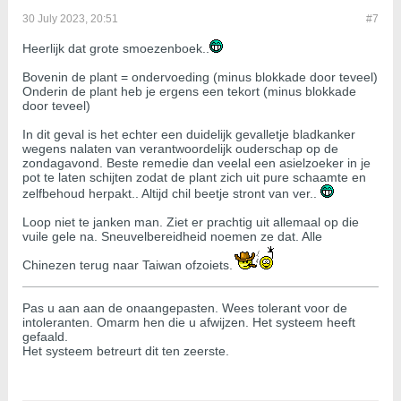
30 July 2023, 20:51
#7
Heerlijk dat grote smoezenboek..
Bovenin de plant = ondervoeding (minus blokkade door teveel)
Onderin de plant heb je ergens een tekort (minus blokkade
door teveel)
In dit geval is het echter een duidelijk gevalletje bladkanker
wegens nalaten van verantwoordelijk ouderschap op de
zondagavond. Beste remedie dan veelal een asielzoeker in je
pot te laten schijten zodat de plant zich uit pure schaamte en
zelfbehoud herpakt.. Altijd chil beetje stront van ver..
Loop niet te janken man. Ziet er prachtig uit allemaal op die
vuile gele na. Sneuvelbereidheid noemen ze dat. Alle
Chinezen terug naar Taiwan ofzoiets.
Pas u aan aan de onaangepasten. Wees tolerant voor de
intoleranten. Omarm hen die u afwijzen. Het systeem heeft
gefaald.
Het systeem betreurt dit ten zeerste.