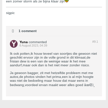
een zomer storm als ze bijna klaar zijn
sigpic
1 comment
Yuna
commented
#9.
1
6 August 2023, 04:39
Ik ook potten,ik houw teveel van soortjes die gewoon niet
geschikt ervoor zijn in de volle grond in dit klimaat,de
frisian dew is een van de weinige waar ik het mee
aandurf,maar ook dan is het niet meer zonder risico.
Ja gewoon bagger, zit met hetzelfde probleem met me
autos,de photos vinden het prima,een is al mijn hoogte
was niet de bedoeling maar houw dat maar eens in
bedwang,voordeel ervan maakt weer alles goed âœŒï¸