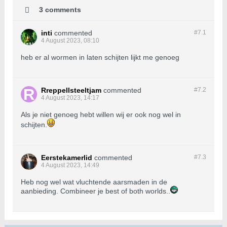
3 comments
inti
commented
#7.
1
4 August 2023, 08:10
heb er al wormen in laten schijten lijkt me genoeg
Rreppellsteeltjam
commented
#7.
2
4 August 2023, 14:17
Als je niet genoeg hebt willen wij er ook nog wel in
schijten.
Eerstekamerlid
commented
#7.
3
4 August 2023, 14:49
Heb nog wel wat vluchtende aarsmaden in de
aanbieding. Combineer je best of both worlds..