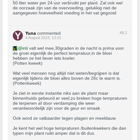
50 liter water per 24 uur verbruikt per plant. Zal ook wel
de oorzaak zijn van de overvoeding, gelukkig niet de
aangegeven hoeveelheid voeding in het vat gegooid
Yuna
commented
#8.
2
4 August 2023, 13:31
inti
valt wel mee,30graden in de nacht is prima voor
de groei eigenlijk de perfect tempratuur,in de bloei
hebben ze het liever iets koeler.
(Potten kweek)
Wat veel mensen nog altijd niet weten/begrijpen is dat
eigenlijk tijdens de bloei alles boven de 26c te warm is.
(Pottenkweek)
Je ziet in eerste instantie niks aan de plant maar
binnenhuids gebeurd er veel,zo breken hoge tempraturen
de terpenen af door verdamping die weer
verantwoordelijk zijn voor de geur en smaak.
Ook word ze vatbaarder tegen plagen en meeldauw.
Je kent het wel hoge tempraturen /buitenkwekers die dan
typen mijn plant ruikt amper dat is dit dus.