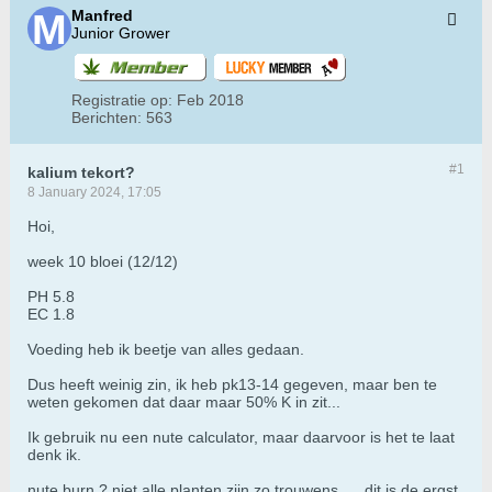
Manfred
Junior Grower
Registratie op:
Feb 2018
Berichten:
563
#1
kalium tekort?
8 January 2024, 17:05
Hoi,
week 10 bloei (12/12)
PH 5.8
EC 1.8
Voeding heb ik beetje van alles gedaan.
Dus heeft weinig zin, ik heb pk13-14 gegeven, maar ben te
weten gekomen dat daar maar 50% K in zit...
Ik gebruik nu een nute calculator, maar daarvoor is het te laat
denk ik.
nute burn ? niet alle planten zijn zo trouwens .... dit is de ergst