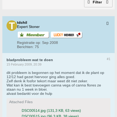
Filter
tdchil
Expert Stoner
Registratie op:
Sep 2008
Berichten:
75
#1
bladprobleem wat te doen
15 February 2009, 20:39
dit probleem is begonnen op het moment dat ik de plant op
12/12 had gezet hiervoor ging alles goed.
Zelf denk ik fosfor tekort maar weet dit niet zeker.
Wat kan ik best toevoegen canna vega of canna flores ze
staan nu 1 week in bloei.
alvast bedankt voor de hulp
Attached Files
DSC00514.jpg
(131,3 KB, 63 views)
DSC00515.jpg
(96,3 KB, 38 views)