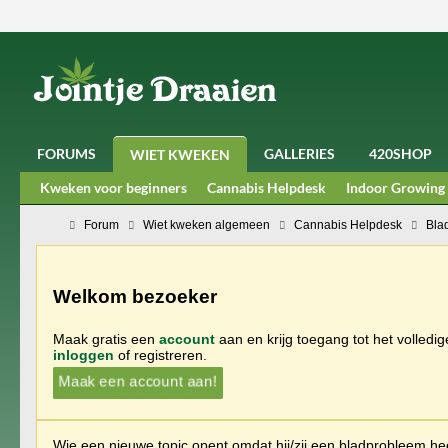
FORUMS
GALLERIES
420SHOP
WIET KWEKEN
Kweken voor beginners
Cannabis Helpdesk
Indoor Growing
Forum
Wiet kweken algemeen
Cannabis Helpdesk
Bla
Welkom bezoeker
Maak gratis een
account
aan en krijg toegang tot het volledi
inloggen
of registreren.
Maak een account aan!
Wie een nieuwe topic opent omdat hij/zij een bladprobleem heef