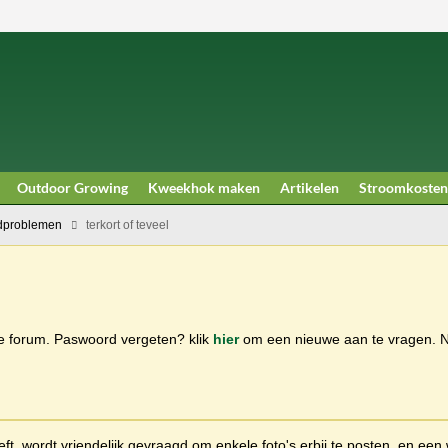
Outdoor Growing
Kweekhok maken
Artikelen
Stroomkosten
dproblemen
terkort of teveel
ge forum. Paswoord vergeten? klik
hier
om een nieuwe aan te vragen.
t, wordt vriendelijk gevraagd om enkele foto's erbij te posten, en een 