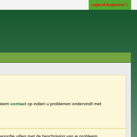
Login of Registreer
 Neem
contact
op indien u problemen ondervindt met
woordje uitleg met de beschrijving van je probleem.