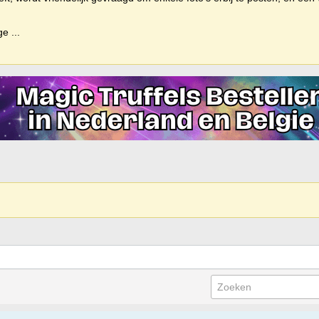
ige
...