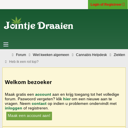
Login of Registreer
Forum
Wiet kweken algemeen
Cannabis Helpdesk
Ziekten
Heb ik een rot top?
Welkom bezoeker
Maak gratis een
account
aan en krijg toegang tot het volledige
forum. Paswoord vergeten? klik
hier
om een nieuwe aan te
vragen. Neem
contact
op indien u problemen ondervindt met
inloggen
of registreren.
Maak een account aan!