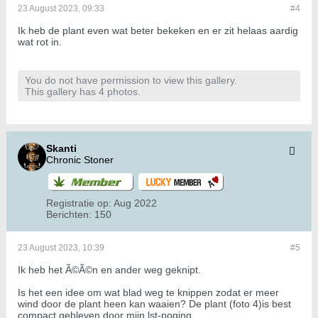
23 August 2023, 09:33
#4
Ik heb de plant even wat beter bekeken en er zit helaas aardig
wat rot in.
You do not have permission to view this gallery.
This gallery has 4 photos.
Skanti
Chronic Stoner
Registratie op:
Aug 2022
Berichten:
150
23 August 2023, 10:39
#5
Ik heb het Ã©Ã©n en ander weg geknipt.
Is het een idee om wat blad weg te knippen zodat er meer
wind door de plant heen kan waaien? De plant (foto 4)is best
compact gebleven door mijn lst-poging.