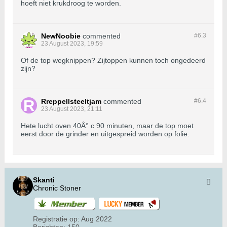
hoeft niet krukdroog te worden.
NewNoobie
commented
#6.
3
23 August 2023, 19:59
Of de top wegknippen? Zijtoppen kunnen toch ongedeerd
zijn?
Rreppellsteeltjam
commented
#6.
4
23 August 2023, 21:11
Hete lucht oven 40Â° c 90 minuten, maar de top moet
eerst door de grinder en uitgespreid worden op folie.
Skanti
Chronic Stoner
Registratie op:
Aug 2022