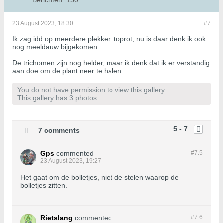
Berichten:
150
23 August 2023, 18:30
#7
Ik zag idd op meerdere plekken toprot, nu is daar denk ik ook
nog meeldauw bijgekomen.
De trichomen zijn nog helder, maar ik denk dat ik er verstandig
aan doe om de plant neer te halen.
You do not have permission to view this gallery.
This gallery has 3 photos.
5 - 7
7 comments
Gps
commented
#7.
5
23 August 2023, 19:27
Het gaat om de bolletjes, niet de stelen waarop de
bolletjes zitten.
Rietslang
commented
#7.
6