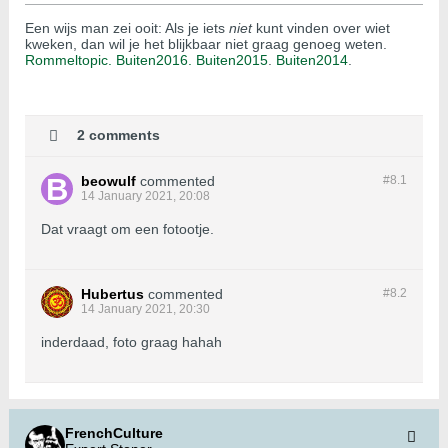
Een wijs man zei ooit: Als je iets
niet
kunt vinden over wiet
kweken, dan wil je het blijkbaar niet graag genoeg weten.
Rommeltopic.
Buiten2016.
Buiten2015
.
Buiten2014
.
2 comments
beowulf
commented
#8.
1
14 January 2021, 20:08
Dat vraagt om een fotootje.
Hubertus
commented
#8.
2
14 January 2021, 20:30
inderdaad, foto graag hahah
FrenchCulture