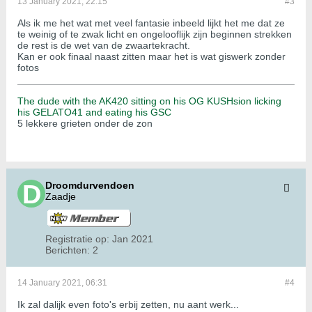
13 January 2021, 22:15
#3
Als ik me het wat met veel fantasie inbeeld lijkt het me dat ze
te weinig of te zwak licht en ongelooflijk zijn beginnen strekken
de rest is de wet van de zwaartekracht.
Kan er ook finaal naast zitten maar het is wat giswerk zonder
fotos
The dude with the AK420 sitting on his OG KUSHsion licking
his GELATO41 and eating his GSC
5 lekkere grieten onder de zon
Droomdurvendoen
Zaadje
Registratie op:
Jan 2021
Berichten:
2
14 January 2021, 06:31
#4
Ik zal dalijk even foto's erbij zetten, nu aant werk...