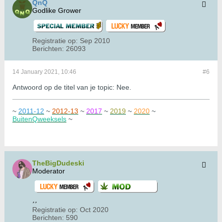
QnQ
Godlike Grower
Registratie op:
Sep 2010
Berichten:
26093
14 January 2021, 10:46
#6
Antwoord op de titel van je topic: Nee.
~
2011-12
~
2012-13
~
2017
~
2019
~
2020
~
BuitenQweeksels
~
TheBigDudeski
Moderator
Registratie op:
Oct 2020
Berichten:
590