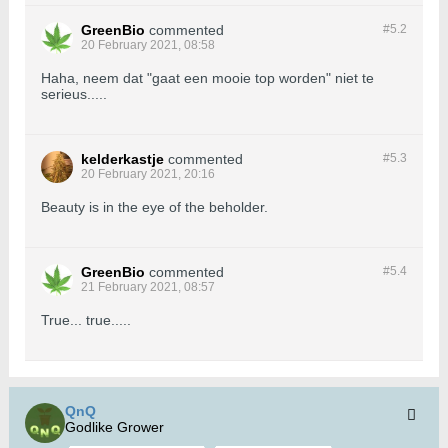
GreenBio
commented
#5.
2
20 February 2021, 08:58
Haha, neem dat "gaat een mooie top worden" niet te
serieus.....
kelderkastje
commented
#5.
3
20 February 2021, 20:16
Beauty is in the eye of the beholder.
GreenBio
commented
#5.
4
21 February 2021, 08:57
True... true.....
QnQ
Godlike Grower