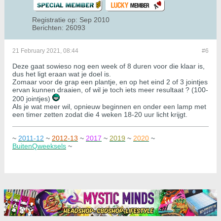
Registratie op:
Sep 2010
Berichten:
26093
21 February 2021, 08:44
#6
Deze gaat sowieso nog een week of 8 duren voor die klaar is,
dus het ligt eraan wat je doel is.
Zomaar voor de grap een plantje, en op het eind 2 of 3 jointjes
ervan kunnen draaien, of wil je toch iets meer resultaat ? (100-
200 jointjes)
Als je wat meer wil, opnieuw beginnen en onder een lamp met
een timer zetten zodat die 4 weken 18-20 uur licht krijgt.
~
2011-12
~
2012-13
~
2017
~
2019
~
2020
~
BuitenQweeksels
~