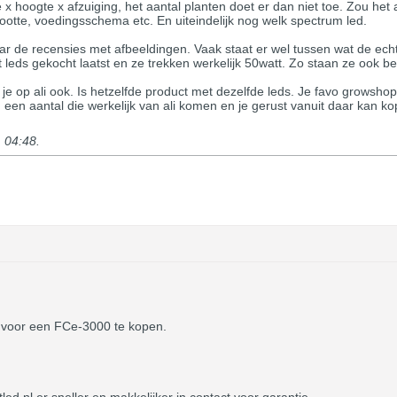
x hoogte x afzuiging, het aantal planten doet er dan niet toe. Zou het
otte, voedingsschema etc. En uiteindelijk nog welk spectrum led.
aar de recensies met afbeeldingen. Vaak staat er wel tussen wat de echt
tt leds gekocht laatst en ze trekken werkelijk 50watt. Zo staan ze ook b
je op ali ook. Is hetzelfde product met dezelfde leds. Je favo growshop
og een aantal die werkelijk van ali komen en je gerust vanuit daar kan k
, 04:48
.
n voor een FCe-3000 te kopen.