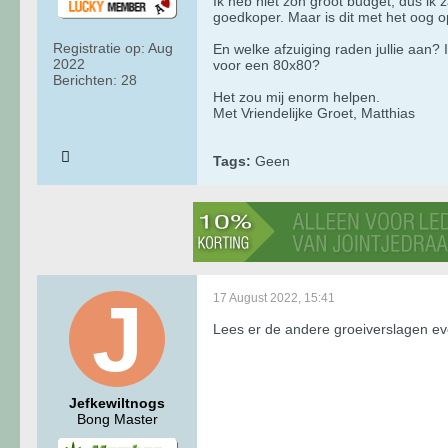
Ik heb niet zon groot budget, dus ik 
goedkoper. Maar is dit met het oog o
Registratie op:
Aug
En welke afzuiging raden jullie aan? 
2022
voor een 80x80?
Berichten:
28
Het zou mij enorm helpen.
Met Vriendelijke Groet, Matthias
Tags:
Geen
17 August 2022, 15:41
Lees er de andere groeiverslagen even
Jefkewiltnogs
Bong Master