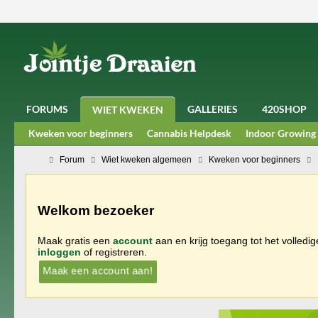
FORUMS
GALLERIES
420SHOP
WIET KWEKEN
Kweken voor beginners
Cannabis Helpdesk
Indoor Growing
Forum
Wiet kweken algemeen
Kweken voor beginners
Welkom bezoeker
Maak gratis een
account
aan en krijg toegang tot het volledi
inloggen
of registreren.
Maak een account aan!