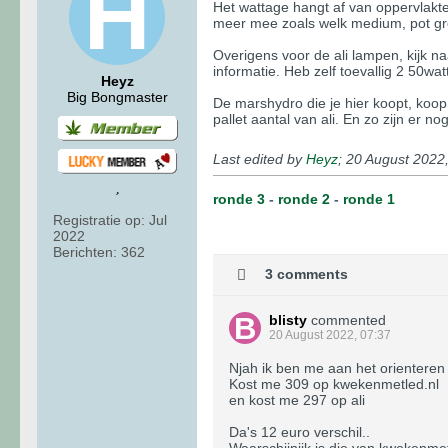
Het wattage hangt af van oppervlakte 
meer mee zoals welk medium, pot gro
Overigens voor de ali lampen, kijk n
informatie. Heb zelf toevallig 2 50wa
Heyz
Big Bongmaster
De marshydro die je hier koopt, koop 
pallet aantal van ali. En zo zijn er n
Last edited by
Heyz
;
20 August 2022
ronde 3
-
ronde 2
-
ronde 1
Registratie op:
Jul
2022
Berichten:
362
3 comments
blisty
commented
20 August 2022, 07:37
Njah ik ben me aan het orientere
Kost me 309 op kwekenmetled.nl
en kost me 297 op ali
Da's 12 euro verschil..