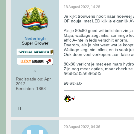
18 August 2022, 14:28
Je kijkt trouwens nooit naar hoeveel 
OF nouja, met LED kijk je eigenlijk Ã
Als je 80x80 goed wil belichten zin 
Maja, wattage zegt niks, sommige led
Nederhigh
efficiÃ«nte in leds verschilt enorm.
Super Grower
Daarom, als je niet weet wat je koopt
Wattage zegt niet alles, en is vaak ju
Ook doen veel verkopers aan false ad
80x80 verlicht je met een mars hydro
Zijn nog meer opties, maar check ze h
â€‹â€‹â€‹â€‹â€‹â€‹
Registratie op:
Apr
â€‹â€‹â€‹
2012
Berichten:
1868
20 August 2022, 04:36