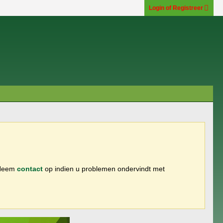
Login of Registreer
 Neem
contact
op indien u problemen ondervindt met