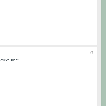
#3
tieve inlaat.