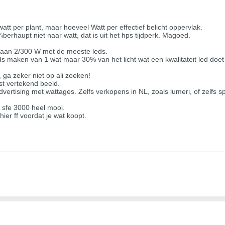
watt per plant, maar hoeveel Watt per effectief belicht oppervlak.
¼berhaupt niet naar watt, dat is uit het hps tijdperk. Magoed.
ja aan 2/300 W met de meeste leds.
s maken van 1 wat maar 30% van het licht wat een kwalitateit led doet 
, ga zeker niet op ali zoeken!
ist vertekend beeld.
vertising met wattages. Zelfs verkopens in NL, zoals lumeri, of zelfs 
 sfe 3000 heel mooi.
ier ff voordat je wat koopt.