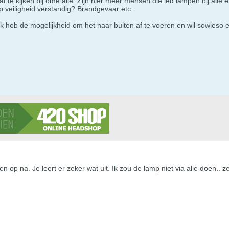
zat te kijken bij ome alie. Zijn hier meer mensen die led lampen bij alie
p veiligheid verstandig? Brandgevaar etc.
Ik heb de mogelijkheid om het naar buiten af te voeren en wil sowieso e
 op na. Je leert er zeker wat uit. Ik zou de lamp niet via alie doen.. 