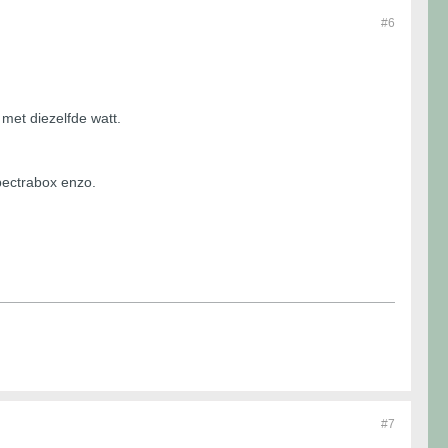
#6
met diezelfde watt.
spectrabox enzo.
#7