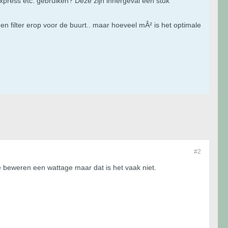
 express etc. gebruiken? Deze zijn innergeval een stuk
en filter erop voor de buurt.. maar hoeveel mÂ² is het optimale
#2
ze beweren een wattage maar dat is het vaak niet.