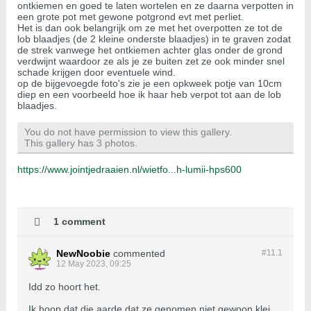
ontkiemen en goed te laten wortelen en ze daarna verpotten in
een grote pot met gewone potgrond evt met perliet.
Het is dan ook belangrijk om ze met het overpotten ze tot de
lob blaadjes (de 2 kleine onderste blaadjes) in te graven zodat
de strek vanwege het ontkiemen achter glas onder de grond
verdwijnt waardoor ze als je ze buiten zet ze ook minder snel
schade krijgen door eventuele wind.
op de bijgevoegde foto's zie je een opkweek potje van 10cm
diep en een voorbeeld hoe ik haar heb verpot tot aan de lob
blaadjes.
You do not have permission to view this gallery.
This gallery has 3 photos.
https://www.jointjedraaien.nl/wietfo...h-lumii-hps600
1 comment
NewNoobie
commented
#11.
1
12 May 2023, 09:25
Idd zo hoort het.
Ik hoop dat die aarde dat ze genomen niet gewoon klei