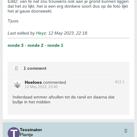
Edit2: van te nat zou trouwens ook aan je grond kunnen liggen
dat het zo lijkt, het is een erg donkere soort dus op de foto lijkt
het al gauw doorweekt.
Tjuus.
Last edited by
Heyz
;
12 May 2023, 22:18
.
ronde 3
-
ronde 2
-
ronde 1
1 comment
Hoeloes
commented
#12.
1
12 May 2023, 23:40
Inderdaad emmer afvullen tot de rand en daarna dat
bultje in het midden
Tessinator
Plantje