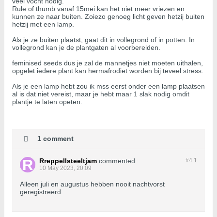
veel vocht nodig.
Rule of thumb vanaf 15mei kan het niet meer vriezen en
kunnen ze naar buiten. Zoiezo genoeg licht geven hetzij buiten
hetzij met een lamp.
Als je ze buiten plaatst, gaat dit in vollegrond of in potten. In
vollegrond kan je de plantgaten al voorbereiden.
feminised seeds dus je zal de mannetjes niet moeten uithalen,
opgelet iedere plant kan hermafrodiet worden bij teveel stress.
Als je een lamp hebt zou ik mss eerst onder een lamp plaatsen
al is dat niet vereist, maar je hebt maar 1 slak nodig omdit
plantje te laten opeten.
1 comment
Rreppellsteeltjam
commented
#4.
1
10 May 2023, 20:09
Alleen juli en augustus hebben nooit nachtvorst
geregistreerd.