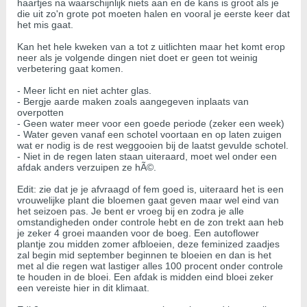
haartjes na waarschijnlijk niets aan en de kans is groot als je
die uit zo'n grote pot moeten halen en vooral je eerste keer dat
het mis gaat.
Kan het hele kweken van a tot z uitlichten maar het komt erop
neer als je volgende dingen niet doet er geen tot weinig
verbetering gaat komen.
- Meer licht en niet achter glas.
- Bergje aarde maken zoals aangegeven inplaats van
overpotten
- Geen water meer voor een goede periode (zeker een week)
- Water geven vanaf een schotel voortaan en op laten zuigen
wat er nodig is de rest weggooien bij de laatst gevulde schotel.
- Niet in de regen laten staan uiteraard, moet wel onder een
afdak anders verzuipen ze hÃ©.
Edit: zie dat je je afvraagd of fem goed is, uiteraard het is een
vrouwelijke plant die bloemen gaat geven maar wel eind van
het seizoen pas. Je bent er vroeg bij en zodra je alle
omstandigheden onder controle hebt en de zon trekt aan heb
je zeker 4 groei maanden voor de boeg. Een autoflower
plantje zou midden zomer afbloeien, deze feminized zaadjes
zal begin mid september beginnen te bloeien en dan is het
met al die regen wat lastiger alles 100 procent onder controle
te houden in de bloei. Een afdak is midden eind bloei zeker
een vereiste hier in dit klimaat.