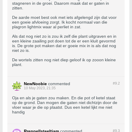
stagneren in de groei. Daarom maak dat er gaten in
zitten.
De aarde moet best ook met iets afgelengd zijn dat voor
een goeie afvloeing zorgt. Ik kocht normaal van die
plagron lightmix waar al perliet in zat.
Als dat nog niet zo is zou ik zelf die plant uitgraven en in
een kleine zaailing pot doen tot de er een kluit gevormd
is. De grote pot maken dat er goeie mix in is als dat nog
niet zo is.
De wortels zitten nog niet diep geloof ik op zooon kleine
plant.
NewNoobie
commented
#9.
2
10 May 2023, 21:35
Oja en als je gaten zou maken. En die pot of ketel staat
op de grond. Dan mogen die gaten niet dichtzijn door de
vloer waar je die op plaatst. Dus een ketel lijkt me niet
handig
Rreppellsteeltjam
commented
#9.
3