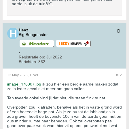
aarde is uit de tuinðŸ˜…
Heyz
Big Bongmaster
Registratie op:
Jul 2022
Berichten:
362
12 May 2023, 11:49
#12
image_476307.jpg
ik zou hier een bergje aarde maken zodat
ze in ieder geval niet meer om gaan vallen.
Ten tweede ookal vind jij dat niet, die staan flink te nat.
Overpotten zou ik afraden, behalve als het in vaste grond word
of een heeeeele hoge pot. Als je ze nu tot de lobblaadjes in
zou graven heeft de bovenste 10cm van de aarde geen nut en
dus minder ruimte naar beneden. Ook zal overpotten pas
gaan over paar week want hier zit op een penwortel met wat