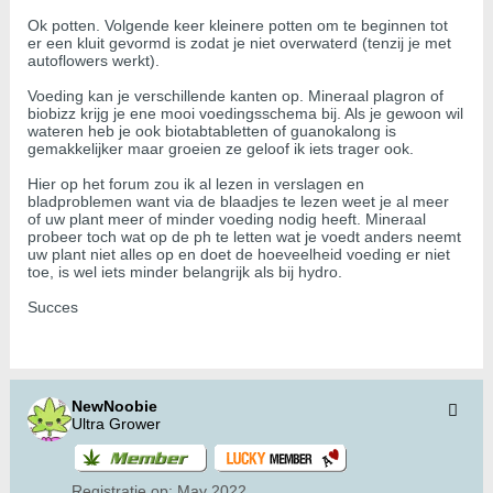
Ok potten. Volgende keer kleinere potten om te beginnen tot
er een kluit gevormd is zodat je niet overwaterd (tenzij je met
autoflowers werkt).
Voeding kan je verschillende kanten op. Mineraal plagron of
biobizz krijg je ene mooi voedingsschema bij. Als je gewoon wil
wateren heb je ook biotabtabletten of guanokalong is
gemakkelijker maar groeien ze geloof ik iets trager ook.
Hier op het forum zou ik al lezen in verslagen en
bladproblemen want via de blaadjes te lezen weet je al meer
of uw plant meer of minder voeding nodig heeft. Mineraal
probeer toch wat op de ph te letten wat je voedt anders neemt
uw plant niet alles op en doet de hoeveelheid voeding er niet
toe, is wel iets minder belangrijk als bij hydro.
Succes
NewNoobie
Ultra Grower
Registratie op:
May 2022