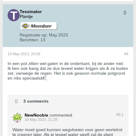
Tessinator
Plantje
Registratie op:
May 2023
Berichten:
13
10 May 2023, 20:56
#9
In een pot zitten wel gaten in de onderkant, bij de ander niet.
Ik ben ook bang dat ze dus teveel water krijgen als ik ze buiten
zet, vanwege de regen. Het is ook gewoon normale potgrond
en niks speciaalsâ€¦
3 comments
NewNoobie
commented
#9.
1
10 May 2023, 21:28
Water moet goed kunnen wegvloeien voor geen wortelrot
te creeren later. Als je teveel water geeft zal de plant