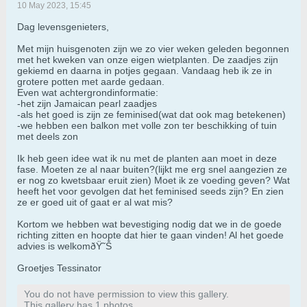
10 May 2023, 15:45
Dag levensgenieters,
Met mijn huisgenoten zijn we zo vier weken geleden begonnen
met het kweken van onze eigen wietplanten. De zaadjes zijn
gekiemd en daarna in potjes gegaan. Vandaag heb ik ze in
grotere potten met aarde gedaan.
Even wat achtergrondinformatie:
-het zijn Jamaican pearl zaadjes
-als het goed is zijn ze feminised(wat dat ook mag betekenen)
-we hebben een balkon met volle zon ter beschikking of tuin
met deels zon
Ik heb geen idee wat ik nu met de planten aan moet in deze
fase. Moeten ze al naar buiten?(lijkt me erg snel aangezien ze
er nog zo kwetsbaar eruit zien) Moet ik ze voeding geven? Wat
heeft het voor gevolgen dat het feminised seeds zijn? En zien
ze er goed uit of gaat er al wat mis?
Kortom we hebben wat bevestiging nodig dat we in de goede
richting zitten en hoopte dat hier te gaan vinden! Al het goede
advies is welkomðŸ˜Š
Groetjes Tessinator
You do not have permission to view this gallery.
This gallery has 1 photos.