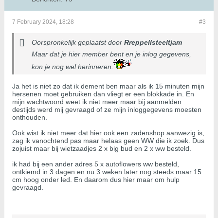
7 February 2024, 18:28
#3
Oorspronkelijk geplaatst door
Rreppellsteeltjam
Maar dat je hier member bent en je inlog gegevens,
kon je nog wel herinneren.
Ja het is niet zo dat ik dement ben maar als ik 15 minuten mijn
hersenen moet gebruiken dan vliegt er een blokkade in. En
mijn wachtwoord weet ik niet meer maar bij aanmelden
destijds werd mij gevraagd of ze mijn inloggegevens moesten
onthouden.
Ook wist ik niet meer dat hier ook een zadenshop aanwezig is,
zag ik vanochtend pas maar helaas geen WW die ik zoek. Dus
zojuist maar bij wietzaadjes 2 x big bud en 2 x ww besteld.
ik had bij een ander adres 5 x autoflowers ww besteld,
ontkiemd in 3 dagen en nu 3 weken later nog steeds maar 15
cm hoog onder led. En daarom dus hier maar om hulp
gevraagd.