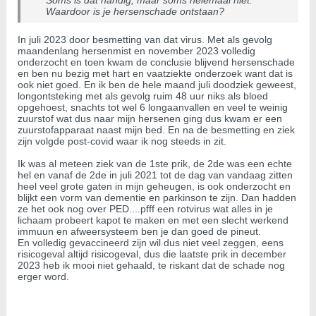
Soms is dat handig, maar soms helemaal niet.
Waardoor is je hersenschade ontstaan?
In juli 2023 door besmetting van dat virus. Met als gevolg
maandenlang hersenmist en november 2023 volledig
onderzocht en toen kwam de conclusie blijvend hersenschade
en ben nu bezig met hart en vaatziekte onderzoek want dat is
ook niet goed. En ik ben de hele maand juli doodziek geweest,
longontsteking met als gevolg ruim 48 uur niks als bloed
opgehoest, snachts tot wel 6 longaanvallen en veel te weinig
zuurstof wat dus naar mijn hersenen ging dus kwam er een
zuurstofapparaat naast mijn bed. En na de besmetting en ziek
zijn volgde post-covid waar ik nog steeds in zit.
Ik was al meteen ziek van de 1ste prik, de 2de was een echte
hel en vanaf de 2de in juli 2021 tot de dag van vandaag zitten
heel veel grote gaten in mijn geheugen, is ook onderzocht en
blijkt een vorm van dementie en parkinson te zijn. Dan hadden
ze het ook nog over PED....pfff een rotvirus wat alles in je
lichaam probeert kapot te maken en met een slecht werkend
immuun en afweersysteem ben je dan goed de pineut.
En volledig gevaccineerd zijn wil dus niet veel zeggen, eens
risicogeval altijd risicogeval, dus die laatste prik in december
2023 heb ik mooi niet gehaald, te riskant dat de schade nog
erger word.