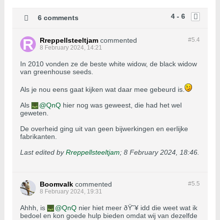
4 - 6
6 comments
Rreppellsteeltjam
commented
#5.
4
8 February 2024, 14:21
In 2010 vonden ze de beste white widow, de black widow
van greenhouse seeds.
Als je nou eens gaat kijken wat daar mee gebeurd is.
Als
QnQ
hier nog was geweest, die had het wel
geweten.
De overheid ging uit van geen bijwerkingen en eerlijke
fabrikanten.
Last edited by
Rreppellsteeltjam
;
8 February 2024, 18:46
.
Boomvalk
commented
#5.
5
8 February 2024, 19:31
Ahhh, is
QnQ
nier hiet meer ðŸ˜¥ idd die weet wat ik
bedoel en kon goede hulp bieden omdat wij van dezelfde