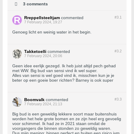
3 comments
Rreppellsteeltjam
commented
#3.
1
7 February 2024, 19:27
Genoeg licht en weinig water in het begin.
Takketoelli
commented
#3.
2
7 February 2024, 20:06
Geen idee eerlijk gezegd. Ik heb juist altijd pech gehad
met WW. Big bud van sensi vind ik wel super.
Alles van sensi is wel goed vind ik, misschien kun je je
beter op een goeie boer richten? Barney is ook super
Boomvalk
commented
#3.
3
7 February 2024, 21:13
Big bud is een geweldig lekkere soort maar buitenshuis
worden het hele grote bomen en ze zijn heel erg gevoelig
voor schimmel. Ik had ze in 2021 staan omdat de
voorgangers die binnen stonden zo geweldig waren.
Dus mijn mening: binnen perfect en buiten een risico ivm