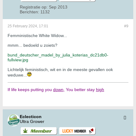
Registratie op:
Sep 2013
Berichten:
1132
25 February 2024, 17:01
#9
Femministische White Widow...
mmm... bedoeld u zoiets?
bund_deutscher_madel_by_julia_koterias_dc21db0-
fullview.jpg
Lichtelijk feministisch, wit en in de meeste gevallen ook
weduwe...
If life keeps putting you
down,
You better stay
high
Eclecticon
Ultra Grower