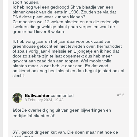
soort houden.
Ik heb nog wel een gedroogd Shiva blaadje van een
binnenkweek van de lente in 1996. Zouden ze via dat
DNA deze plant weer kunnen klonen?
Ze moesten wel 12 weken bloeien en om die reden zijn
kwekers die geweldige plant gaan verpesten want de
groeier had liever 9 weken.
Ik heb vorig jaar en het jaar daarvoor ook zaad van
greenhouse gekocht en niet tevreden over, hermafrodiet
of zoals vorig jaar 4 meissie en 1 jongetje en ik had dat
door zo ziek te zijn te laat opgemerkt dus heb meer
gewicht aan zaad dan aan toppen. Wel mooie volle
planten maar ja wat heb je daar aan. En dat zaad
ontkiemd ook nog heel slecht en dan begint je start ook al
slecht.
Bo$wachter
commented
#5.
6
8 February 2024, 19:48
â€œDe overheid ging uit van geen bijwerkingen en
eerlijke fabrikanten.â€
ðŸ˜‚ geloof dr geen kut van. Die doen maar net hoe de