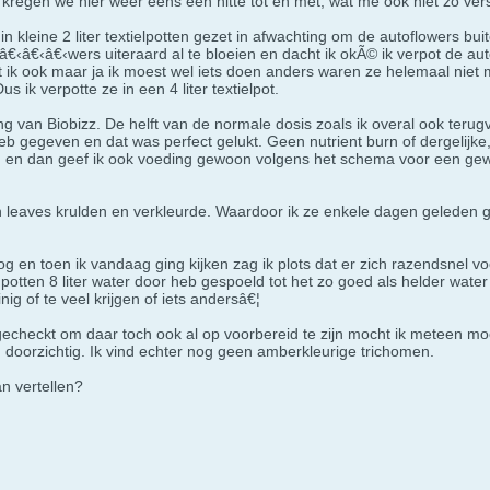
 kregen we hier weer eens een hitte tot en met, wat me ook niet zo ver
s in kleine 2 liter textielpotten gezet in afwachting om de autoflowers b
€‹â€‹â€‹wers uiteraard al te bloeien en dacht ik okÃ© ik verpot de aut
 ik ook maar ja ik moest wel iets doen anders waren ze helemaal nie
us ik verpotte ze in een 4 liter textielpot.
ing van Biobizz. De helft van de normale dosis zoals ik overal ook teru
eb gegeven en dat was perfect gelukt. Geen nutrient burn of dergelijke
 en dan geef ik ook voeding gewoon volgens het schema voor een gewone 
n leaves krulden en verkleurde. Waardoor ik ze enkele dagen geleden g
oog en toen ik vandaag ging kijken zag ik plots dat er zich razendsnel
 potten 8 liter water door heb gespoeld tot het zo goed als helder water
nig of te veel krijgen of iets andersâ€¦
gecheckt om daar toch ook al op voorbereid te zijn mocht ik meteen m
 doorzichtig. Ik vind echter nog geen amberkleurige trichomen.
n vertellen?