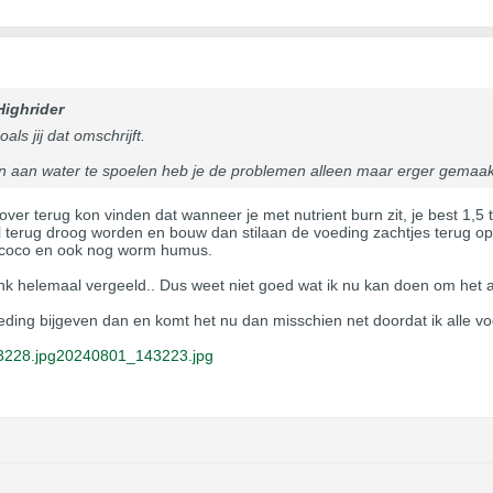
Highrider
ls jij dat omschrijft.
en aan water te spoelen heb je de problemen alleen maar erger gemaakt
rover terug kon vinden dat wanneer je met nutrient burn zit, je best 1,5
l terug droog worden en bouw dan stilaan de voeding zachtjes terug op.
ix, coco en ook nog worm humus.
unk helemaal vergeeld.. Dus weet niet goed wat ik nu kan doen om het 
oeding bijgeven dan en komt het nu dan misschien net doordat ik alle v
228.jpg
20240801_143223.jpg