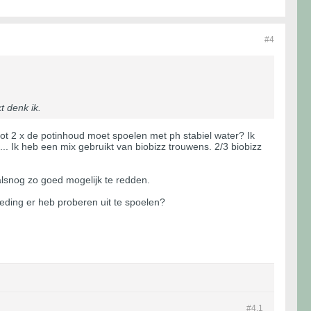
#4
 denk ik.
 tot 2 x de potinhoud moet spoelen met ph stabiel water? Ik
.. Ik heb een mix gebruikt van biobizz trouwens. 2/3 biobizz
alsnog zo goed mogelijk te redden.
oeding er heb proberen uit te spoelen?
#4.
1