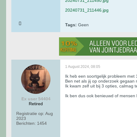
20240731_211450.jpg
20240731_211446.jpg
Tags:
Geen
1 August 2024, 08:05
Ik heb een soortgelijk probleem met 
Ben net als jij op onderzoek gegaan ma
Ik kwam zelf uit bij 3 opties, calmag t
Ik ben dus ook benieuwd of mensen h
Ex user 54404
Retired
Registratie op:
Aug
2023
Berichten:
1454