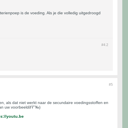
rienpoep is de voeding. Als je die volledig uitgedroogd
#4.
2
#5
ffen, als dat niet werkt naar de secundaire voedingsstoffen en
s van uw voorbeeldðŸ˜‰)
ps://youtu.be