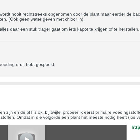
 wordt nooit rechtstreeks opgenomen door de plant maar eerder de bacte
en. (Ook geen water geven met chloor in).
les daar een stuk trager gaat om iets kapot te krijgen of te herstellen.
e voeding eruit hebt gespoeld.
en zijn en de pH is ok, bij twijfel probeer ik eerst primaire voedingssto
ngsstoffen. Omdat in die volgorde een plant het meeste nodig heeft (lo
htt