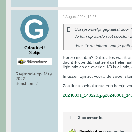
1 August 2024, 13:35
Oorspronkelijk geplaatst door
Je kan op aarde niet spoelen zoa
door 2x de inhoud van je pott
GdoubleU
Stekje
Hoezo niet dan? Dat is alles wat ik e
dacht ik doe dit, laat ze dan helemaa
light mix en de overige 1/3 is all m
Registratie op:
May
Intussen zijn ze, vooral de sweet sk
2022
Berichten:
7
Zou ik nu toch al terug een beetje v
20240801_143223.jpg
20240801_143
2 comments
NewNoobie
commented