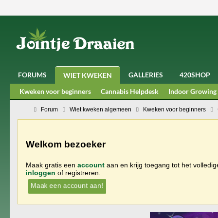
FORUMS
GALLERIES
420SHOP
WIET KWEKEN
Kweken voor beginners
Cannabis Helpdesk
Indoor Growing
Forum
Wiet kweken algemeen
Kweken voor beginners
Welkom bezoeker
Maak gratis een
account
aan en krijg toegang tot het volledi
inloggen
of registreren.
Maak een account aan!