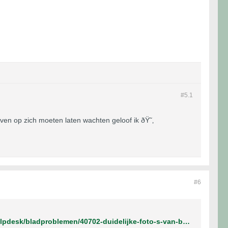
#5.
1
 even op zich moeten laten wachten geloof ik ðŸ˜‚
#6
https://www.jointjedraaien.nl/wietforum/forum/wiet-kweken-algemeen/cannabis-helpdesk/bladproblemen/40702-duidelijke-foto-s-van-bladproblemen-en-voedingstekorten-etc