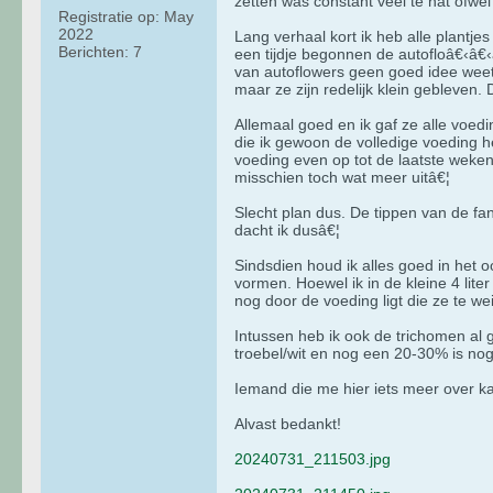
zetten was constant veel te nat ofwel
Registratie op:
May
2022
Lang verhaal kort ik heb alle plantje
Berichten:
7
een tijdje begonnen de autofloâ€‹â€‹â
van autoflowers geen goed idee weet
maar ze zijn redelijk klein gebleven. D
Allemaal goed en ik gaf ze alle voed
die ik gewoon de volledige voeding h
voeding even op tot de laatste weken
misschien toch wat meer uitâ€¦
Slecht plan dus. De tippen van de fa
dacht ik dusâ€¦
Sindsdien houd ik alles goed in het 
vormen. Hoewel ik in de kleine 4 liter
nog door de voeding ligt die ze te wei
Intussen heb ik ook de trichomen al 
troebel/wit en nog een 20-30% is nog
Iemand die me hier iets meer over ka
Alvast bedankt!
20240731_211503.jpg