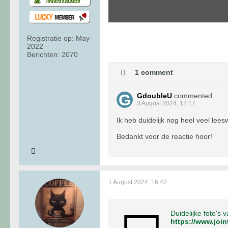
Registratie op:
May
2022
Berichten:
2070
1 comment
GdoubleU
commented
3 August 2024, 12:17
Ik heb duidelijk nog heel veel lees
Bedankt voor de reactie hoor!
1 August 2024, 16:42
Duidelijke foto's