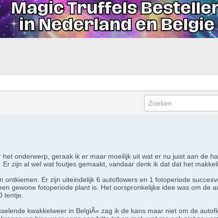
 het onderwerp, geraak ik er maar moeilijk uit wat er nu juist aan de ha
n. Er zijn al wel wat foutjes gemaakt, vandaar denk ik dat dat het makke
 ontkiemen. Er zijn uiteindelijk 6 autoflowers en 1 fotoperiode succes
 een gewone fotoperiode plant is. Het oorspronkelijke idee was om de aut
 tentje.
sselende kwakkelweer in BelgiÃ« zag ik de kans maar niet om de autoflo