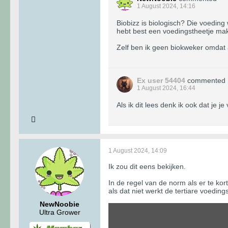
1 August 2024, 14:16
Biobizz is biologisch? Die voeding
hebt best een voedingstheetje mak
Zelf ben ik geen biokweker omdat al
Ex user 54404
commented
1 August 2024, 16:44
Als ik dit lees denk ik ook dat je j
1 August 2024, 14:09
Ik zou dit eens bekijken.
In de regel van de norm als er te kort
als dat niet werkt de tertiare voedi
NewNoobie
Ultra Grower