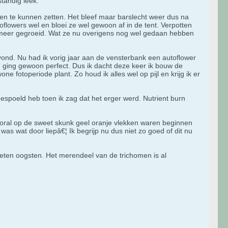
standig leek.
uiten te kunnen zetten. Het bleef maar barslecht weer dus na
oflowers wel en bloei ze wel gewoon af in de tent. Verpotten
t meer gegroeid. Wat ze nu overigens nog wel gedaan hebben
gvond. Nu had ik vorig jaar aan de vensterbank een autoflower
, ging gewoon perfect. Dus ik dacht deze keer ik bouw de
fotoperiode plant. Zo houd ik alles wel op pijl en krijg ik er
espoeld heb toen ik zag dat het erger werd. Nutrient burn
 vooral op de sweet skunk geel oranje vlekken waren beginnen
 was wat door liepâ€¦ Ik begrijp nu dus niet zo goed of dit nu
oeten oogsten. Het merendeel van de trichomen is al