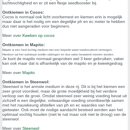
luchtvochtigheid en er zit een flesje seedbooster bij.
Ontkiemen in Cocos:
Cocos is normaal ook licht voorbemest en kiemen erin is mogelijk
maar daar is het nodig om een degelijke ph en ec meter te hebben
dus niet aangeraden voor beginners.
Meer over
Kweken op cocos
Ontkiemen in Mapito:
Mapito is een heel luchtig medium met een beperkt water-vasthoudend vermogen.
Hierdoor zal het substraat sneller uitdrogen en dus vaker bewaterd moeten worden.
Je kunt de mapito normaal gesproken wel 3 keer gebruiken, vaker
kan ook maar dat is afhankelijk van de mapito en je kweekgedrag.
Meer over
Mapito
Ontkiemen in Steenwol:
Steenwol is het armste medium in deze rij. Dit is bij het kiemen een
zeer groot voordeel, maar de grote moeilijkheid bij het verdere
verloop van de groei. Omdat steenwol zeer weinig voeding bevat uit
zichzelf is een degelijke, volwaardige voeding onontbeerlijk samen
met het nauwkeurig afstellen van ph en ec waardes van het
gietwater. Ook moet de nodige aandacht besteed worden aan het
optimaal vochtig houden (niet te nat maar ook niet te droog) van de
steenwol.
Meer over
Steenwol