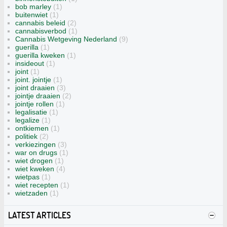
bob marley
(1)
buitenwiet
(1)
cannabis beleid
(2)
cannabisverbod
(1)
Cannabis Wetgeving Nederland
(9)
guerilla
(1)
guerilla kweken
(1)
insideout
(1)
joint
(1)
joint. jointje
(1)
joint draaien
(3)
jointje draaien
(2)
jointje rollen
(1)
legalisatie
(1)
legalize
(1)
ontkiemen
(1)
politiek
(2)
verkiezingen
(3)
war on drugs
(1)
wiet drogen
(1)
wiet kweken
(4)
wietpas
(1)
wiet recepten
(1)
wietzaden
(1)
LATEST ARTICLES