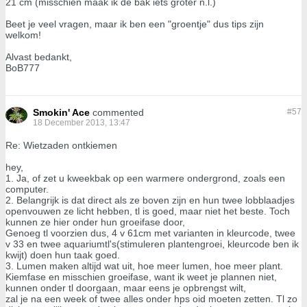
21 cm (misschien maak ik de bak iets groter n.l.)
Beet je veel vragen, maar ik ben een "groentje" dus tips zijn
welkom!
Alvast bedankt,
BoB777
Smokin' Ace
commented
#
57
18 December 2013, 13:47
Re: Wietzaden ontkiemen
hey,
1. Ja, of zet u kweekbak op een warmere ondergrond, zoals een
computer.
2. Belangrijk is dat direct als ze boven zijn en hun twee lobblaadjes
openvouwen ze licht hebben, tl is goed, maar niet het beste. Toch
kunnen ze hier onder hun groeifase door,
Genoeg tl voorzien dus, 4 v 61cm met varianten in kleurcode, twee
v 33 en twee aquariumtl's(stimuleren plantengroei, kleurcode ben ik
kwijt) doen hun taak goed.
3. Lumen maken altijd wat uit, hoe meer lumen, hoe meer plant.
Kiemfase en misschien groeifase, want ik weet je plannen niet,
kunnen onder tl doorgaan, maar eens je opbrengst wilt,
zal je na een week of twee alles onder hps oid moeten zetten. Tl zo