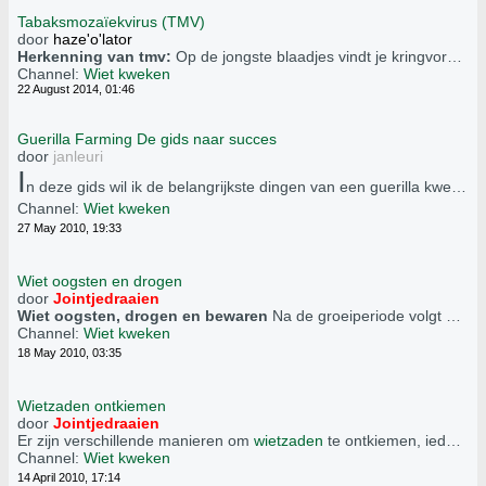
Tabaksmozaïekvirus (TMV)
door
haze'o'lator
Herkenning van tmv:
Op de jongste blaadjes vindt je kringvormige geelgroene vlekjes, kringvormige figuren en slingerende lijnen. Op de oudere bladeren komt geel mozaiek voor. Het blad verkleurt
Channel:
Wiet kweken
22 August 2014, 01:46
Guerilla Farming De gids naar succes
door
janleuri
I
n deze gids wil ik de belangrijkste dingen van een guerilla kweek toelichten. Veelal worden er fouten gemaakt welke makkelijk kunnen vermeden worden. Velen beginnen dan ook aan een guerilla kweek en komen in september thuis met een kleine beschimmelde oogst of erger, hun kweekje werd gevonden en/of gestolen. Dit kan vermeden worden door kennis te hebben van de juiste informatie. Vandaar zal ik in mijn gids de basis van het guerilla kweken uit de doeken doen zodat de slaagkans van je kweek groter word.
Channel:
Wiet kweken
27 May 2010, 19:33
Wiet oogsten en drogen
door
Jointjedraaien
Wiet oogsten, drogen en bewaren
Na de groeiperiode volgt een bloeiperiode van minstens 8 weken afhankelijk of het Indica of Sativa is. De Indica bloeit gemiddeld 8 weken, de Sativa bloeit 12 weken en langer. Het drogen van wiet duurt bij beide soorten even lang.
Channel:
Wiet kweken
18 May 2010, 03:35
Wietzaden ontkiemen
door
Jointjedraaien
Er zijn verschillende manieren om
wietzaden
te ontkiemen, iedereen heeft zijn eigen voorkeur.
Channel:
Wiet kweken
14 April 2010, 17:14