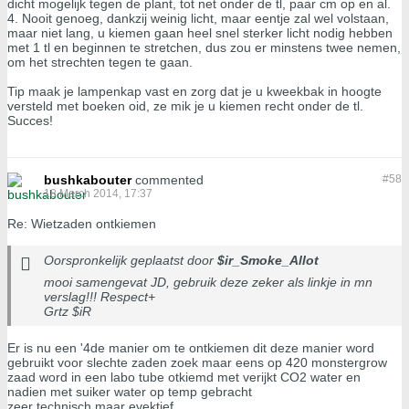
dicht mogelijk tegen de plant, tot net onder de tl, paar cm op en al.
4. Nooit genoeg, dankzij weinig licht, maar eentje zal wel volstaan,
maar niet lang, u kiemen gaan heel snel sterker licht nodig hebben
met 1 tl en beginnen te stretchen, dus zou er minstens twee nemen,
om het strechten tegen te gaan.
Tip maak je lampenkap vast en zorg dat je u kweekbak in hoogte
versteld met boeken oid, ze mik je u kiemen recht onder de tl.
Succes!
bushkabouter
commented
#
58
18 March 2014, 17:37
Re: Wietzaden ontkiemen
Oorspronkelijk geplaatst door
$ir_Smoke_Allot
mooi samengevat JD, gebruik deze zeker als linkje in mn
verslag!!! Respect+
Grtz $iR
Er is nu een '4de manier om te ontkiemen dit deze manier word
gebruikt voor slechte zaden zoek maar eens op 420 monstergrow
zaad word in een labo tube otkiemd met verijkt CO2 water en
nadien met suiker water op temp gebracht
zeer technisch maar evektief