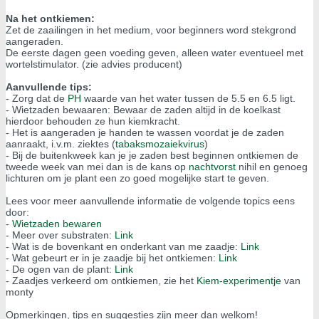
Na het ontkiemen:
Zet de zaailingen in het medium, voor beginners word stekgrond
aangeraden.
De eerste dagen geen voeding geven, alleen water eventueel met
wortelstimulator. (zie advies producent)
Aanvullende tips:
- Zorg dat de
PH
waarde van het water tussen de 5.5 en 6.5 ligt.
- Wietzaden bewaaren: Bewaar de zaden altijd in de koelkast
hierdoor behouden ze hun kiemkracht.
- Het is aangeraden je handen te wassen voordat je de zaden
aanraakt, i.v.m. ziektes (
tabaksmozaiekvirus
)
- Bij de buitenkweek kan je je zaden best beginnen ontkiemen de
tweede week van mei dan is de kans op
nachtvorst
nihil en genoeg
lichturen om je plant een zo goed mogelijke start te geven.
Lees voor meer aanvullende informatie de volgende topics eens
door:
-
Wietzaden bewaren
- Meer over substraten:
Link
- Wat is de bovenkant en onderkant van me zaadje:
Link
- Wat gebeurt er in je zaadje bij het ontkiemen:
Link
- De ogen van de plant:
Link
- Zaadjes verkeerd om ontkiemen, zie het
Kiem-experimentje
van
monty
Opmerkingen, tips en suggesties zijn meer dan welkom!