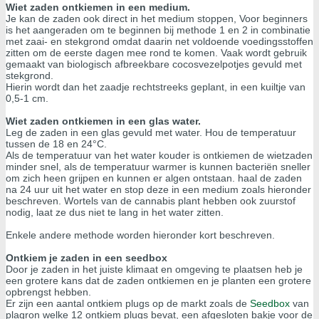
Wiet zaden ontkiemen in een medium.
Je kan de zaden ook direct in het medium stoppen, Voor beginners
is het aangeraden om te beginnen bij methode 1 en 2 in combinatie
met zaai- en stekgrond omdat daarin net voldoende voedingsstoffen
zitten om de eerste dagen mee rond te komen. Vaak wordt gebruik
gemaakt van biologisch afbreekbare cocosvezelpotjes gevuld met
stekgrond.
Hierin wordt dan het zaadje rechtstreeks geplant, in een kuiltje van
0,5-1 cm.
Wiet zaden ontkiemen in een glas water.
Leg de zaden in een glas gevuld met water. Hou de temperatuur
tussen de 18 en 24°C.
Als de temperatuur van het water kouder is ontkiemen de wietzaden
minder snel, als de temperatuur warmer is kunnen bacteriën sneller
om zich heen grijpen en kunnen er algen ontstaan. haal de zaden
na 24 uur uit het water en stop deze in een medium zoals hieronder
beschreven. Wortels van de cannabis plant hebben ook zuurstof
nodig, laat ze dus niet te lang in het water zitten.
Enkele andere methode worden hieronder kort beschreven.
Ontkiem je zaden in een seedbox
Door je zaden in het juiste klimaat en omgeving te plaatsen heb je
een grotere kans dat de zaden ontkiemen en je planten een grotere
opbrengst hebben.
Er zijn een aantal ontkiem plugs op de markt zoals de
Seedbox
van
plagron welke 12 ontkiem plugs bevat, een afgesloten bakje voor de