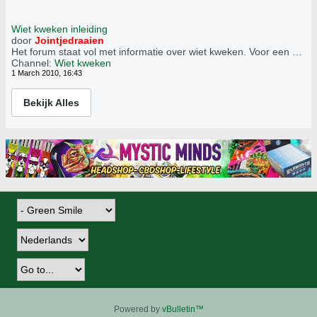
Wiet kweken inleiding
door
Jointjedraaien
Het forum staat vol met informatie over wiet kweken.
Voor een beginnende kweker is het soms lastig om antwoord op zijn vragen te krijgen tussen al de informatie en vragen van andere leden. Hier volgen een aantal tips om het vinden van informatie wat makkelijker te maken.
Channel:
Wiet kweken
1 March 2010, 16:43
Bekijk Alles
Powered by
vBulletin™