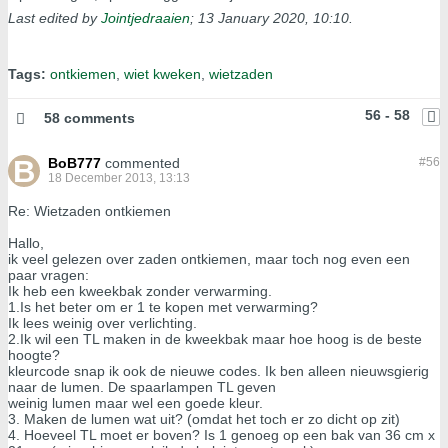
Last edited by
Jointjedraaien
;
13 January 2020, 10:10
.
Tags:
ontkiemen
,
wiet kweken
,
wietzaden
56 - 58
58 comments
BoB777
commented
#
56
18 December 2013, 13:13
Re: Wietzaden ontkiemen
Hallo,
ik veel gelezen over zaden ontkiemen, maar toch nog even een
paar vragen:
Ik heb een kweekbak zonder verwarming.
1.Is het beter om er 1 te kopen met verwarming?
Ik lees weinig over verlichting.
2.Ik wil een TL maken in de kweekbak maar hoe hoog is de beste
hoogte?
kleurcode snap ik ook de nieuwe codes. Ik ben alleen nieuwsgierig
naar de lumen. De spaarlampen TL geven
weinig lumen maar wel een goede kleur.
3. Maken de lumen wat uit? (omdat het toch er zo dicht op zit)
4. Hoeveel TL moet er boven? Is 1 genoeg op een bak van 36 cm x