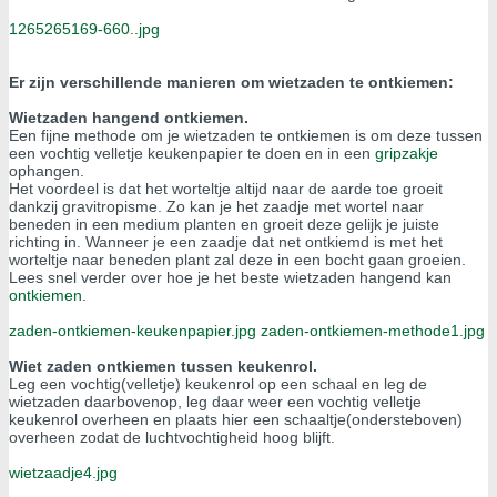
1265265169-660..jpg
Er zijn verschillende manieren om wietzaden te ontkiemen:
Wietzaden hangend ontkiemen.
Een fijne methode om je wietzaden te ontkiemen is om deze tussen
een vochtig velletje keukenpapier te doen en in een
gripzakje
ophangen.
Het voordeel is dat het worteltje altijd naar de aarde toe groeit
dankzij gravitropisme. Zo kan je het zaadje met wortel naar
beneden in een medium planten en groeit deze gelijk je juiste
richting in. Wanneer je een zaadje dat net ontkiemd is met het
worteltje naar beneden plant zal deze in een bocht gaan groeien.
Lees snel verder over hoe je het beste wietzaden hangend kan
ontkiemen
.
zaden-ontkiemen-keukenpapier.jpg
zaden-ontkiemen-methode1.jpg
Wiet zaden ontkiemen tussen keukenrol.
Leg een vochtig(velletje) keukenrol op een schaal en leg de
wietzaden daarbovenop, leg daar weer een vochtig velletje
keukenrol overheen en plaats hier een schaaltje(ondersteboven)
overheen zodat de luchtvochtigheid hoog blijft.
wietzaadje4.jpg