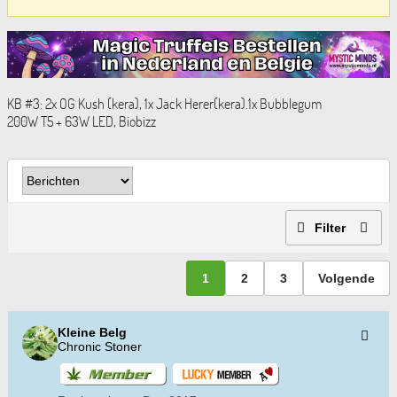
KB #3: 2x OG Kush (kera), 1x Jack Herer(kera).1x Bubblegum
200W T5 + 63W LED, Biobizz
Filter
1
2
3
Volgende
Kleine Belg
Chronic Stoner