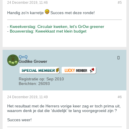
24 December 2019, 11:46
#5
Handig zo'n karretje
Succes met deze ronde!
-
Kweekverslag: Circulair kweken, let's GrOw greener
-
Bouwverslag: Kweekkast met klein budget
QnQ
Godlike Grower
Registratie op:
Sep 2010
Berichten:
26093
24 December 2019, 11:49
#6
Het resultaat met de Herrers vorige keer zag er toch prima uit,
waarom denk je dat die 'duidelijk' te lang voorgegroeid zijn ?
Succes weer!