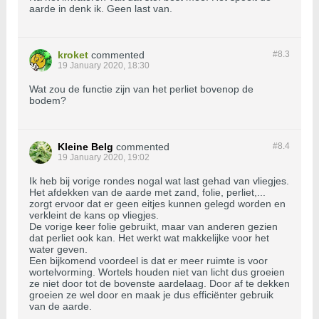
aarde in denk ik. Geen last van.
kroket
commented
#8.
3
19 January 2020, 18:30
Wat zou de functie zijn van het perliet bovenop de
bodem?
Kleine Belg
commented
#8.
4
19 January 2020, 19:02
Ik heb bij vorige rondes nogal wat last gehad van vliegjes.
Het afdekken van de aarde met zand, folie, perliet,...
zorgt ervoor dat er geen eitjes kunnen gelegd worden en
verkleint de kans op vliegjes.
De vorige keer folie gebruikt, maar van anderen gezien
dat perliet ook kan. Het werkt wat makkelijke voor het
water geven.
Een bijkomend voordeel is dat er meer ruimte is voor
wortelvorming. Wortels houden niet van licht dus groeien
ze niet door tot de bovenste aardelaag. Door af te dekken
groeien ze wel door en maak je dus efficiënter gebruik
van de aarde.