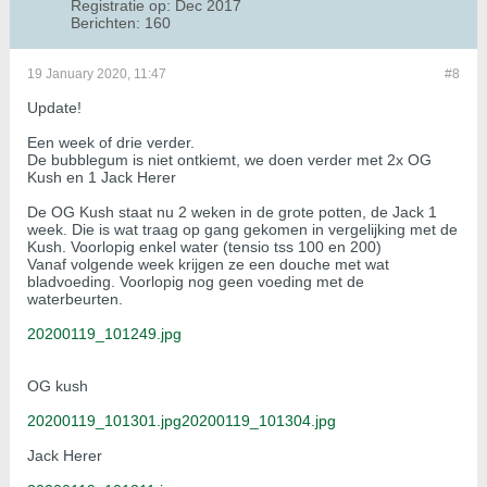
Registratie op:
Dec 2017
Berichten:
160
19 January 2020, 11:47
#8
Update!
Een week of drie verder.
De bubblegum is niet ontkiemt, we doen verder met 2x OG
Kush en 1 Jack Herer
De OG Kush staat nu 2 weken in de grote potten, de Jack 1
week. Die is wat traag op gang gekomen in vergelijking met de
Kush. Voorlopig enkel water (tensio tss 100 en 200)
Vanaf volgende week krijgen ze een douche met wat
bladvoeding. Voorlopig nog geen voeding met de
waterbeurten.
20200119_101249.jpg
OG kush
20200119_101301.jpg
20200119_101304.jpg
Jack Herer