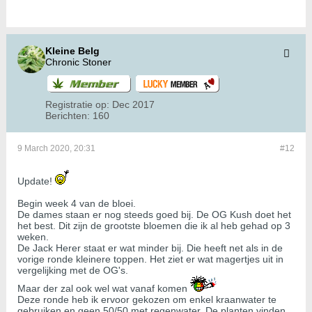
Kleine Belg
Chronic Stoner
Registratie op:
Dec 2017
Berichten:
160
9 March 2020, 20:31
#12
Update!
Begin week 4 van de bloei.
De dames staan er nog steeds goed bij. De OG Kush doet het
het best. Dit zijn de grootste bloemen die ik al heb gehad op 3
weken.
De Jack Herer staat er wat minder bij. Die heeft net als in de
vorige ronde kleinere toppen. Het ziet er wat magertjes uit in
vergelijking met de OG's.
Maar der zal ook wel wat vanaf komen
Deze ronde heb ik ervoor gekozen om enkel kraanwater te
gebruiken en geen 50/50 met regenwater. De planten vinden