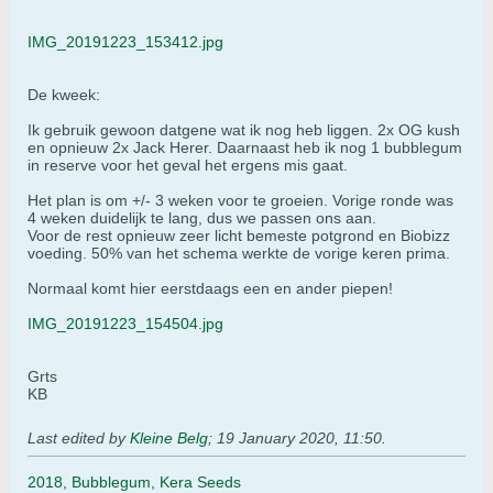
IMG_20191223_153412.jpg
De kweek:
Ik gebruik gewoon datgene wat ik nog heb liggen. 2x OG kush
en opnieuw 2x Jack Herer. Daarnaast heb ik nog 1 bubblegum
in reserve voor het geval het ergens mis gaat.
Het plan is om +/- 3 weken voor te groeien. Vorige ronde was
4 weken duidelijk te lang, dus we passen ons aan.
Voor de rest opnieuw zeer licht bemeste potgrond en Biobizz
voeding. 50% van het schema werkte de vorige keren prima.
Normaal komt hier eerstdaags een en ander piepen!
IMG_20191223_154504.jpg
Grts
KB
Last edited by
Kleine Belg
;
19 January 2020, 11:50
.
2018, Bubblegum, Kera Seeds