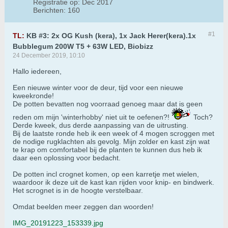
Registratie op:
Dec 2017
Berichten:
160
#1
TL:
KB #3: 2x OG Kush (kera), 1x Jack Herer(kera).1x
Bubblegum 200W T5 + 63W LED, Biobizz
24 December 2019, 10:10
Hallo iedereen,
Een nieuwe winter voor de deur, tijd voor een nieuwe
kweekronde!
De potten bevatten nog voorraad genoeg maar dat is geen
reden om mijn 'winterhobby' niet uit te oefenen?!
Toch?
Derde kweek, dus derde aanpassing van de uitrusting.
Bij de laatste ronde heb ik een week of 4 mogen scroggen met
de nodige rugklachten als gevolg. Mijn zolder en kast zijn wat
te krap om comfortabel bij de planten te kunnen dus heb ik
daar een oplossing voor bedacht.
De potten incl crognet komen, op een karretje met wielen,
waardoor ik deze uit de kast kan rijden voor knip- en bindwerk.
Het scrognet is in de hoogte verstelbaar.
Omdat beelden meer zeggen dan woorden!
IMG_20191223_153339.jpg