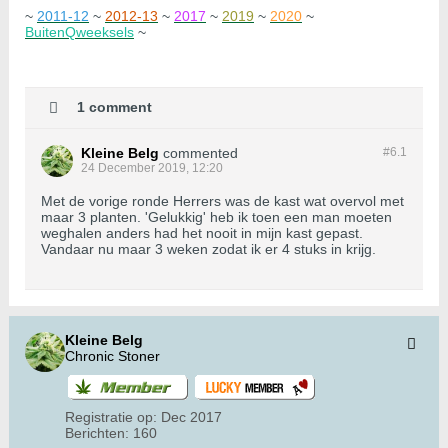
~
2011-12
~
2012-13
~
2017
~
2019
~
2020
~
BuitenQweeksels
~
1 comment
Kleine Belg
commented
#6.
1
24 December 2019, 12:20
Met de vorige ronde Herrers was de kast wat overvol met
maar 3 planten. 'Gelukkig' heb ik toen een man moeten
weghalen anders had het nooit in mijn kast gepast.
Vandaar nu maar 3 weken zodat ik er 4 stuks in krijg.
Kleine Belg
Chronic Stoner
Registratie op:
Dec 2017
Berichten:
160