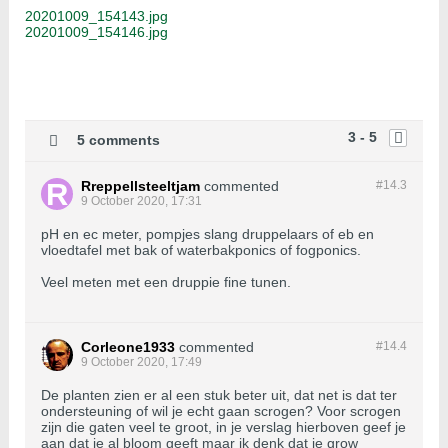
20201009_154143.jpg
20201009_154146.jpg
3 - 5
5 comments
Rreppellsteeltjam
commented
#14.
3
9 October 2020, 17:31
pH en ec meter, pompjes slang druppelaars of eb en
vloedtafel met bak of waterbakponics of fogponics.
Veel meten met een druppie fine tunen.
Corleone1933
commented
#14.
4
9 October 2020, 17:49
De planten zien er al een stuk beter uit, dat net is dat ter
ondersteuning of wil je echt gaan scrogen? Voor scrogen
zijn die gaten veel te groot, in je verslag hierboven geef je
aan dat je al bloom geeft maar ik denk dat je grow