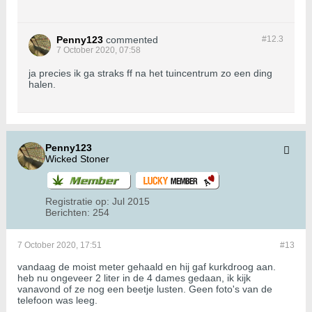
Penny123
commented
#12.
3
7 October 2020, 07:58
ja precies ik ga straks ff na het tuincentrum zo een ding
halen.
Penny123
Wicked Stoner
Registratie op:
Jul 2015
Berichten:
254
7 October 2020, 17:51
#13
vandaag de moist meter gehaald en hij gaf kurkdroog aan.
heb nu ongeveer 2 liter in de 4 dames gedaan, ik kijk
vanavond of ze nog een beetje lusten. Geen foto's van de
telefoon was leeg.