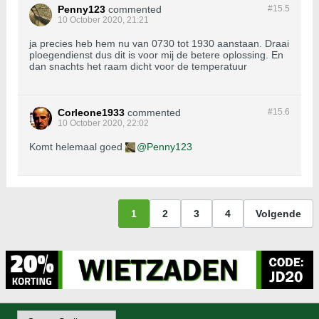
Penny123
commented
#15.
5
10 October 2020, 21:21
ja precies heb hem nu van 0730 tot 1930 aanstaan. Draai
ploegendienst dus dit is voor mij de betere oplossing. En
dan snachts het raam dicht voor de temperatuur
Corleone1933
commented
#15.
6
10 October 2020, 22:02
Komt helemaal goed
Penny123
1
2
3
4
Volgende