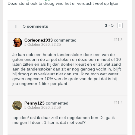
Deze stond ook te droog vind het er verdacht veel op lijken
3 - 5
5 comments
Corleone1933
commented
#11.
3
5 October 2020, 22:25
Je kan ook een houten tandenstoker door een van de
gaten onderin de airpot steken en deze een minuut of 10
laten zitten en als hij dan donker kleurt en er zit wat zand
aan de tandenstoker dan zit er nog genoeg vocht in, blijft
hij droog dus verkleurt niet dan zou ik ze toch wat water
geven ongeveer 10% van de grote van de pot dat is bij
jou ongeveer 1 liter per plant.
Penny123
commented
#11.
4
5 October 2020, 22:59
top idee! dst ik daar zelf niet opgekomen ben Dit ga ik
morgen ff doen. 1 liter is dat niet veel?