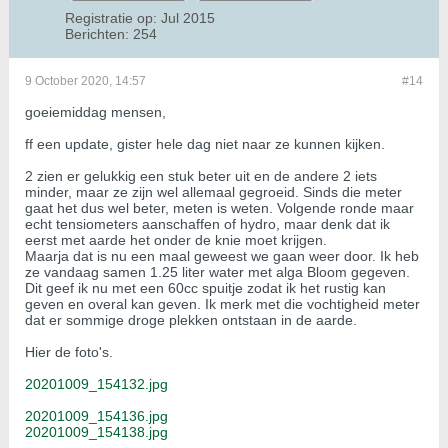
Registratie op:
Jul 2015
Berichten:
254
9 October 2020, 14:57
#14
goeiemiddag mensen,
ff een update, gister hele dag niet naar ze kunnen kijken.
2 zien er gelukkig een stuk beter uit en de andere 2 iets
minder, maar ze zijn wel allemaal gegroeid. Sinds die meter
gaat het dus wel beter, meten is weten. Volgende ronde maar
echt tensiometers aanschaffen of hydro, maar denk dat ik
eerst met aarde het onder de knie moet krijgen.
Maarja dat is nu een maal geweest we gaan weer door. Ik heb
ze vandaag samen 1.25 liter water met alga Bloom gegeven.
Dit geef ik nu met een 60cc spuitje zodat ik het rustig kan
geven en overal kan geven. Ik merk met die vochtigheid meter
dat er sommige droge plekken ontstaan in de aarde.
Hier de foto's.
20201009_154132.jpg
20201009_154136.jpg
20201009_154138.jpg