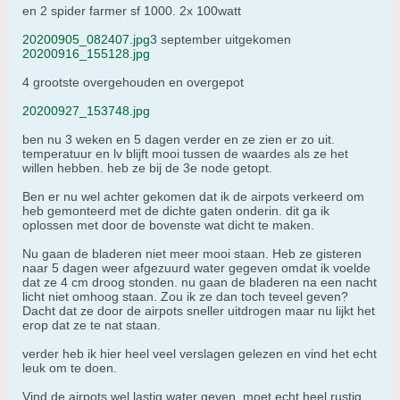
en 2 spider farmer sf 1000. 2x 100watt
20200905_082407.jpg
3 september uitgekomen
20200916_155128.jpg
4 grootste overgehouden en overgepot
20200927_153748.jpg
ben nu 3 weken en 5 dagen verder en ze zien er zo uit.
temperatuur en lv blijft mooi tussen de waardes als ze het
willen hebben. heb ze bij de 3e node getopt.
Ben er nu wel achter gekomen dat ik de airpots verkeerd om
heb gemonteerd met de dichte gaten onderin. dit ga ik
oplossen met door de bovenste wat dicht te maken.
Nu gaan de bladeren niet meer mooi staan. Heb ze gisteren
naar 5 dagen weer afgezuurd water gegeven omdat ik voelde
dat ze 4 cm droog stonden. nu gaan de bladeren na een nacht
licht niet omhoog staan. Zou ik ze dan toch teveel geven?
Dacht dat ze door de airpots sneller uitdrogen maar nu lijkt het
erop dat ze te nat staan.
verder heb ik hier heel veel verslagen gelezen en vind het echt
leuk om te doen.
Vind de airpots wel lastig water geven, moet echt heel rustig