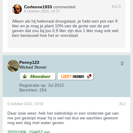
Corleone1933
commented
#11.
5
6 October 2020, 19:37
Alleen als hij helemaal droogstaat, je hebt een pot van 9
liter en je mag je plant 10% van de grote van de pot
geven dat zou bij jou 0,9 liter zijn dus 1 liter mag ook wel,
ben benieuwd hoe het er voorstaat
Penny123
Wicked Stoner
Registratie op:
Jul 2015
Berichten:
254
6 October 2020, 19:59
#12
Daar issie weer, heb het satéstokje in een onderste gat van
me pot gestopt maar hij is wel nat dus we wachten gewoon
nog een dag met water geven.
20201006_154657.jpg