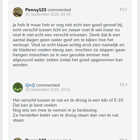
Penny123
commented
#3.
2
30 September 2020, 09:49
ja heb ik maar heb er nog niet echt een goed gevoel bij,
echt verschil tussen licht en zwaar voel ik wel maar nu
voel ik niet echt een verschil ertussen. Denk dat ik een
aantal dagen geen water geef om te kijken hoe het
verloopt. Vind ze echt klauw achtig eruit zien namelijk en
de bladeren voelen stevig aan. mochten ze slapper gaan
hangen misschien ze in een gevulde emmer met
afgezuurd water zetten zodat het goed opgenomen kan
worden.
QnQ
commented
#3.
3
30 September 2020, 10:01
Het verschil tussen te nat en te droog is een kilo of 5-10.
Dat kan je best voelen.
Nog iets om mee te nemen in je beslissing:
Ze herstellen beter van te droog staan dan van te nat
staan.