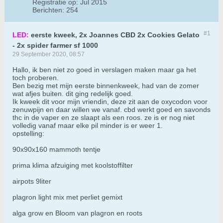
Registratie op:
Jul 2015
Berichten:
254
#1
LED:
eerste kweek, 2x Joannes CBD 2x Cookies Gelato
- 2x spider farmer sf 1000
29 September 2020, 08:57
Hallo, ik ben niet zo goed in verslagen maken maar ga het
toch proberen.
Ben bezig met mijn eerste binnenkweek, had van de zomer
wat afjes buiten. dit ging redelijk goed.
Ik kweek dit voor mijn vriendin, deze zit aan de oxycodon voor
zenuwpijn en daar willen we vanaf. cbd werkt goed en savonds
thc in de vaper en ze slaapt als een roos. ze is er nog niet
volledig vanaf maar elke pil minder is er weer 1.
opstelling:
90x90x160 mammoth tentje
prima klima afzuiging met koolstoffilter
airpots 9liter
plagron light mix met perliet gemixt
alga grow en Bloom van plagron en roots