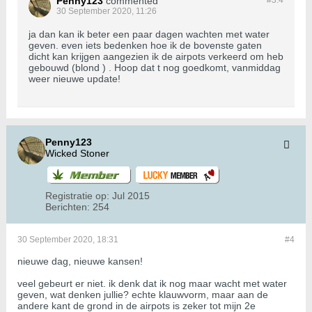
Penny123
commented
#3.
4
30 September 2020, 11:26
ja dan kan ik beter een paar dagen wachten met water
geven. even iets bedenken hoe ik de bovenste gaten
dicht kan krijgen aangezien ik de airpots verkeerd om heb
gebouwd (blond ) . Hoop dat t nog goedkomt, vanmiddag
weer nieuwe update!
Penny123
Wicked Stoner
Registratie op:
Jul 2015
Berichten:
254
30 September 2020, 18:31
#4
nieuwe dag, nieuwe kansen!
veel gebeurt er niet. ik denk dat ik nog maar wacht met water
geven, wat denken jullie? echte klauwvorm, maar aan de
andere kant de grond in de airpots is zeker tot mijn 2e