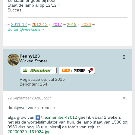
Ze staan er goed bij hoor.
Staat de lamp al op 12/12 ?
Succes
~
2011-12
~
2012-13
~
2017
~
2019
~
2020
~
BuitenQweeksels
~
Penny123
Wicked Stoner
Registratie op:
Jul 2015
Berichten:
254
29 September 2020, 15:27
#3
dankjewel voor je reactie.
alga grow van
exmember47012
geef ik vanaf 2 weken,
net als de wortelstimulator van hun. de lamp staat van 1530 tot
0930 dus nog 18 uur. hierbij de foto's van zojuist.
20200929_161024.jpg