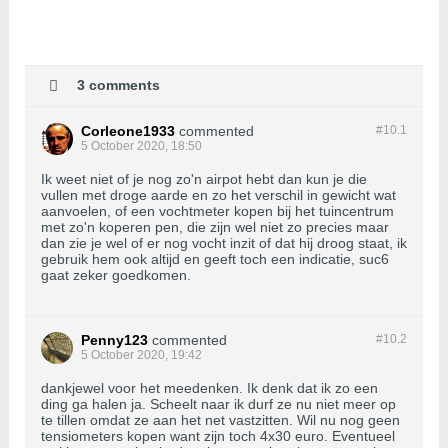
3 comments
Corleone1933
commented
#10.
1
5 October 2020, 18:50
Ik weet niet of je nog zo'n airpot hebt dan kun je die
vullen met droge aarde en zo het verschil in gewicht wat
aanvoelen, of een vochtmeter kopen bij het tuincentrum
met zo'n koperen pen, die zijn wel niet zo precies maar
dan zie je wel of er nog vocht inzit of dat hij droog staat, ik
gebruik hem ook altijd en geeft toch een indicatie, suc6
gaat zeker goedkomen.
Penny123
commented
#10.
2
5 October 2020, 19:42
dankjewel voor het meedenken. Ik denk dat ik zo een
ding ga halen ja. Scheelt naar ik durf ze nu niet meer op
te tillen omdat ze aan het net vastzitten. Wil nu nog geen
tensiometers kopen want zijn toch 4x30 euro. Eventueel