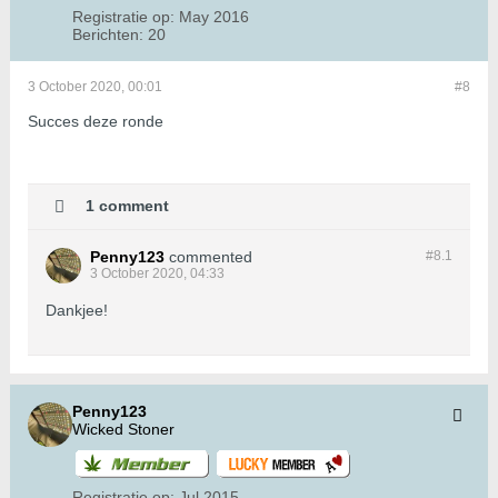
Registratie op:
May 2016
Berichten:
20
3 October 2020, 00:01
#8
Succes deze ronde
1 comment
Penny123
commented
#8.
1
3 October 2020, 04:33
Dankjee!
Penny123
Wicked Stoner
Registratie op:
Jul 2015