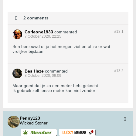
2 comments
Corleone1933
commented
#13.
1
7 October 2020, 22:25
Ben benieuwd of je het morgen ziet en of ze er wat
vrolijker bijstaan.
Bas Haze
commented
#13.
2
8 October 2020, 09:09
Maar goed dat je zo een meter hebt gekocht
Ik gebruik zelf tensio meter kan niet zonder
Penny123
Wicked Stoner