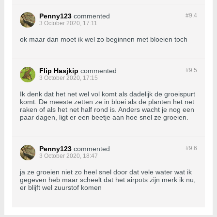
Penny123
commented
#9.
4
3 October 2020, 17:11
ok maar dan moet ik wel zo beginnen met bloeien toch
Flip Hasjkip
commented
#9.
5
3 October 2020, 17:15
Ik denk dat het net wel vol komt als dadelijk de groeispurt
komt. De meeste zetten ze in bloei als de planten het net
raken of als het net half rond is. Anders wacht je nog een
paar dagen, ligt er een beetje aan hoe snel ze groeien.
Penny123
commented
#9.
6
3 October 2020, 18:47
ja ze groeien niet zo heel snel door dat vele water wat ik
gegeven heb maar scheelt dat het airpots zijn merk ik nu,
er blijft wel zuurstof komen