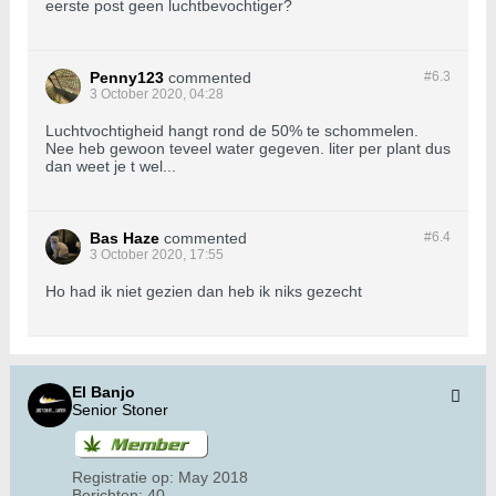
eerste post geen luchtbevochtiger?
Penny123
commented
#6.
3
3 October 2020, 04:28
Luchtvochtigheid hangt rond de 50% te schommelen.
Nee heb gewoon teveel water gegeven. liter per plant dus
dan weet je t wel...
Bas Haze
commented
#6.
4
3 October 2020, 17:55
Ho had ik niet gezien dan heb ik niks gezecht
El Banjo
Senior Stoner
Registratie op:
May 2018
Berichten:
40