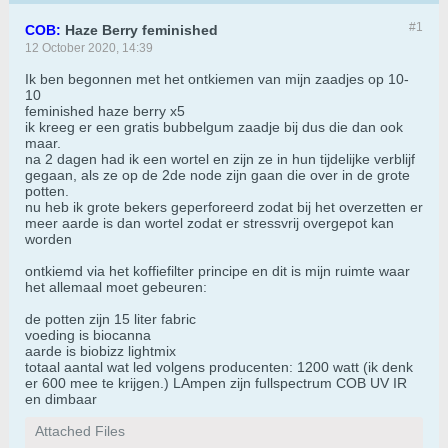
#1
COB:
Haze Berry feminished
12 October 2020, 14:39
Ik ben begonnen met het ontkiemen van mijn zaadjes op 10-
10
feminished haze berry x5
ik kreeg er een gratis bubbelgum zaadje bij dus die dan ook
maar.
na 2 dagen had ik een wortel en zijn ze in hun tijdelijke verblijf
gegaan, als ze op de 2de node zijn gaan die over in de grote
potten.
nu heb ik grote bekers geperforeerd zodat bij het overzetten er
meer aarde is dan wortel zodat er stressvrij overgepot kan
worden
ontkiemd via het koffiefilter principe en dit is mijn ruimte waar
het allemaal moet gebeuren:
de potten zijn 15 liter fabric
voeding is biocanna
aarde is biobizz lightmix
totaal aantal wat led volgens producenten: 1200 watt (ik denk
er 600 mee te krijgen.) LAmpen zijn fullspectrum COB UV IR
en dimbaar
Attached Files