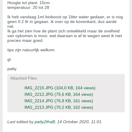
Hoogte tot plant: 15cm
temperatuur: 20 tot 28
Ik heb vandaag 1ml bioboost op 1liter water gedaan, er is nog
geen 0.2 ltr in gegaan. ik voer op de bovenkant, dus aarde
nat.
Ik ga het zien hoe de plant zich ontwikkeld maar de snelheid
van opkomen is mooi. wat daaraan is af te wegen weet ik niet
precies maar goed.
tips zijn natuurlijk welkom.
gr
patty
Attached Files
IMG_2215.JPG
(104,0 KB, 164 views)
IMG_2212.JPG
(75,6 KB, 164 views)
IMG_2214.JPG
(76,8 KB, 161 views)
IMG_2213.JPG
(70,2 KB, 162 views)
Last edited by
patty2thaB
;
14 October 2020, 11:01
.