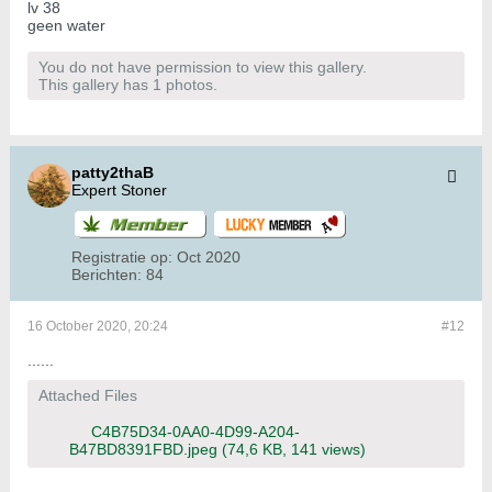
lv 38
geen water
You do not have permission to view this gallery.
This gallery has 1 photos.
patty2thaB
Expert Stoner
Registratie op:
Oct 2020
Berichten:
84
16 October 2020, 20:24
#12
......
Attached Files
C4B75D34-0AA0-4D99-A204-
B47BD8391FBD.jpeg
(74,6 KB, 141 views)