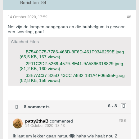
Berichten:
84
14 October 2020, 17:59
#8
Net zijn de lampen aangegaan en die bubbelgum is gewoon
een tweeling, gaaf
Attached Files
B7540C75-7786-463D-9F6D-461F9346259E.jpeg
(65,5 KB, 167 views)
2F11C2D2-5269-4579-BE41-9A5896318829.jpeg
(81,2 KB, 160 views)
33E7AC37-325D-43CC-A882-181A4F06595F.jpeg
(82,8 KB, 158 views)
6 - 8
8 comments
patty2thaB
commented
#8.
6
14 October 2020, 18:43
Ik laat em lekker gaan natuurlijk haha wie haalt nou 2