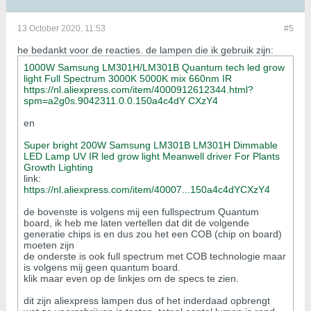
13 October 2020, 11:53
#5
he bedankt voor de reacties. de lampen die ik gebruik zijn:
1000W Samsung LM301H/LM301B Quantum tech led grow
light Full Spectrum 3000K 5000K mix 660nm IR
https://nl.aliexpress.com/item/4000912612344.html?
spm=a2g0s.9042311.0.0.150a4c4dY CXzY4
en
Super bright 200W Samsung LM301B LM301H Dimmable
LED Lamp UV IR led grow light Meanwell driver For Plants
Growth Lighting
link:
https://nl.aliexpress.com/item/40007...150a4c4dYCXzY4
de bovenste is volgens mij een fullspectrum Quantum
board, ik heb me laten vertellen dat dit de volgende
generatie chips is en dus zou het een COB (chip on board)
moeten zijn
de onderste is ook full spectrum met COB technologie maar
is volgens mij geen quantum board.
klik maar even op de linkjes om de specs te zien.
dit zijn aliexpress lampen dus of het inderdaad opbrengt