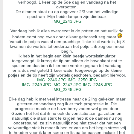
verhoogd. 1 keer op de 5de dag en vandaag na het
overpotten.
De dimmer staat nu op ongeveer 2/3 van het volledige
spectrum. Mijn beide lampen zijn dimbaar.
IMG_2243.JPG
Vandaag heb ik alles overgezet in de potten en natuurlijk de
bodem eerst nog even door elkaar gehosselt zeg maar
Vanuit de potjes was al een prachtige flinke kluit wortels, bij 3
kwamen de wortels tot onderaan het potje... ik zeg een mooi
begin.
ik heb in het begin een klein beetje wortelstimulator
toegevoegd, ik kreeg de tip om alleen de bovenkant nat te
spuiten en dus ben ik hiermee verder gegaan tot vandaag.
er is dus wel geteld 1 keer water toegevoegd op de kleine
potjes en de tip heeft zijn wortels geschoten. bedankt hiervoor.
IMG_2246.JPG
IMG_2250.JPG
IMG_2249.JPG
IMG_2247.JPG
IMG_2245.JPG
IMG_2248.JPG
Elke dag heb ik met veel intresse naar de 2ling gekeken maar
gisteren en vandaag zag ik er toch progressie in. Die
progressie maakte de haze berry zaden wel goed door.
Gezien het feit dat ik nu ook de ventilatie aan ga zetten om
natuurlijk die stam sterk te krijgen heb ik de dames nu nog
ondersteund. ze zijn natuurlijk nog niet zover dat het een
volwaardige stek is maar ik ben er van om het begin stress vrij
te houden voor ik later scrog en lts ga toepassen inclusief het