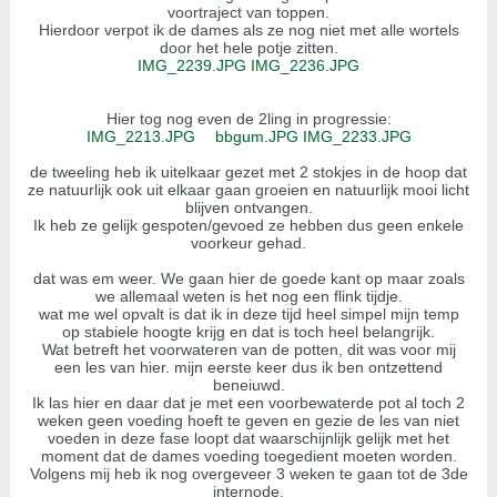
voortraject van toppen.
Hierdoor verpot ik de dames als ze nog niet met alle wortels
door het hele potje zitten.
IMG_2239.JPG
IMG_2236.JPG
Hier tog nog even de 2ling in progressie:
IMG_2213.JPG
​
bbgum.JPG
IMG_2233.JPG
de tweeling heb ik uitelkaar gezet met 2 stokjes in de hoop dat
ze natuurlijk ook uit elkaar gaan groeien en natuurlijk mooi licht
blijven ontvangen.
Ik heb ze gelijk gespoten/gevoed ze hebben dus geen enkele
voorkeur gehad.
dat was em weer. We gaan hier de goede kant op maar zoals
we allemaal weten is het nog een flink tijdje.
wat me wel opvalt is dat ik in deze tijd heel simpel mijn temp
op stabiele hoogte krijg en dat is toch heel belangrijk.
Wat betreft het voorwateren van de potten, dit was voor mij
een les van hier. mijn eerste keer dus ik ben ontzettend
beneiuwd.
Ik las hier en daar dat je met een voorbewaterde pot al toch 2
weken geen voeding hoeft te geven en gezie de les van niet
voeden in deze fase loopt dat waarschijnlijk gelijk met het
moment dat de dames voeding toegedient moeten worden.
Volgens mij heb ik nog overgeveer 3 weken te gaan tot de 3de
internode.