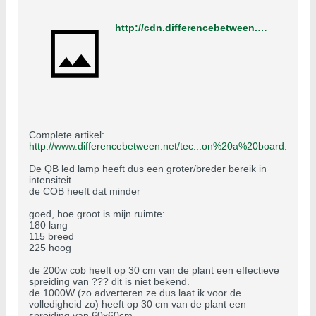
http://cdn.differencebetween.net/wp-content/uploads/2020/03/Quantum-Board-vs-COB.jpg
Complete artikel:
http://www.differencebetween.net/tec...on%20a%20board
.
De QB led lamp heeft dus een groter/breder bereik in
intensiteit
de COB heeft dat minder
goed, hoe groot is mijn ruimte:
180 lang
115 breed
225 hoog
de 200w cob heeft op 30 cm van de plant een effectieve
spreiding van ??? dit is niet bekend.
de 1000W (zo adverteren ze dus laat ik voor de
volledigheid zo) heeft op 30 cm van de plant een
spreiding van 60x60cm