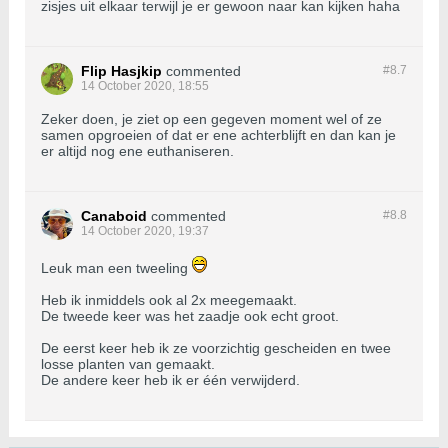
zisjes uit elkaar terwijl je er gewoon naar kan kijken haha
Flip Hasjkip
commented
#8.
7
14 October 2020, 18:55
Zeker doen, je ziet op een gegeven moment wel of ze
samen opgroeien of dat er ene achterblijft en dan kan je
er altijd nog ene euthaniseren.
Canaboid
commented
#8.
8
14 October 2020, 19:37
Leuk man een tweeling
Heb ik inmiddels ook al 2x meegemaakt.
De tweede keer was het zaadje ook echt groot.
De eerst keer heb ik ze voorzichtig gescheiden en twee
losse planten van gemaakt.
De andere keer heb ik er één verwijderd.