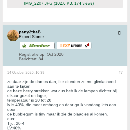
IMG_2207.JPG
(102,6 KB, 174 views)
patty2thaB
Expert Stoner
Registratie op:
Oct 2020
Berichten:
84
14 October 2020, 10:39
#7
zo daar zijn de dames dan, fier stonden ze me glimlachend
aan te kijken.
de haze berry strekken wat dus heb ik de lampen dichter bij
elkaar gezet en lager,
temperatuur is 20 tot 28
lv is 40%, die moet omhoog en daar ga ik vandaag iets aan
doen.
de bubblegum is tiny maar ik zie de blaadjes al komen.
dus:
Tijd: 20-4
LV:40%