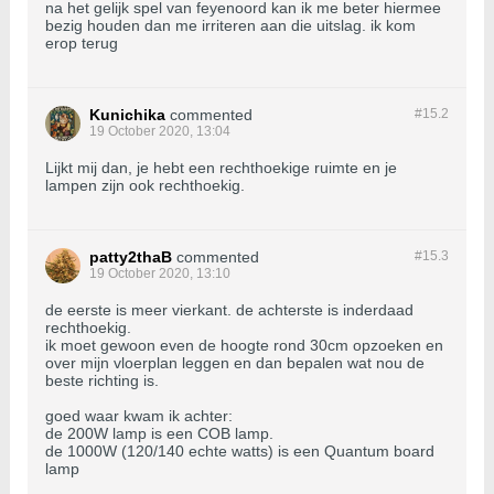
na het gelijk spel van feyenoord kan ik me beter hiermee
bezig houden dan me irriteren aan die uitslag. ik kom
erop terug
Kunichika
commented
#15.
2
19 October 2020, 13:04
Lijkt mij dan, je hebt een rechthoekige ruimte en je
lampen zijn ook rechthoekig.
patty2thaB
commented
#15.
3
19 October 2020, 13:10
de eerste is meer vierkant. de achterste is inderdaad
rechthoekig.
ik moet gewoon even de hoogte rond 30cm opzoeken en
over mijn vloerplan leggen en dan bepalen wat nou de
beste richting is.
goed waar kwam ik achter:
de 200W lamp is een COB lamp.
de 1000W (120/140 echte watts) is een Quantum board
lamp