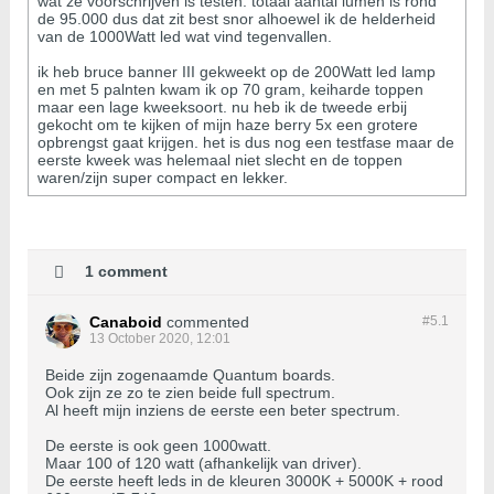
wat ze voorschrijven is testen. totaal aantal lumen is rond
de 95.000 dus dat zit best snor alhoewel ik de helderheid
van de 1000Watt led wat vind tegenvallen.
ik heb bruce banner III gekweekt op de 200Watt led lamp
en met 5 palnten kwam ik op 70 gram, keiharde toppen
maar een lage kweeksoort. nu heb ik de tweede erbij
gekocht om te kijken of mijn haze berry 5x een grotere
opbrengst gaat krijgen. het is dus nog een testfase maar de
eerste kweek was helemaal niet slecht en de toppen
waren/zijn super compact en lekker.
1 comment
Canaboid
commented
#5.
1
13 October 2020, 12:01
Beide zijn zogenaamde Quantum boards.
Ook zijn ze zo te zien beide full spectrum.
Al heeft mijn inziens de eerste een beter spectrum.
De eerste is ook geen 1000watt.
Maar 100 of 120 watt (afhankelijk van driver).
De eerste heeft leds in de kleuren 3000K + 5000K + rood