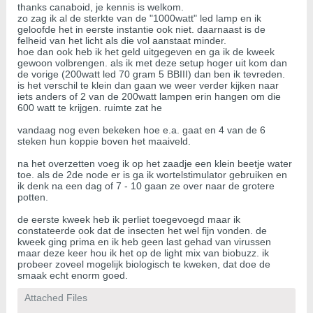
thanks canaboid, je kennis is welkom.
zo zag ik al de sterkte van de "1000watt" led lamp en ik
geloofde het in eerste instantie ook niet. daarnaast is de
felheid van het licht als die vol aanstaat minder.
hoe dan ook heb ik het geld uitgegeven en ga ik de kweek
gewoon volbrengen. als ik met deze setup hoger uit kom dan
de vorige (200watt led 70 gram 5 BBIII) dan ben ik tevreden.
is het verschil te klein dan gaan we weer verder kijken naar
iets anders of 2 van de 200watt lampen erin hangen om die
600 watt te krijgen. ruimte zat he
vandaag nog even bekeken hoe e.a. gaat en 4 van de 6
steken hun koppie boven het maaiveld.
na het overzetten voeg ik op het zaadje een klein beetje water
toe. als de 2de node er is ga ik wortelstimulator gebruiken en
ik denk na een dag of 7 - 10 gaan ze over naar de grotere
potten.
de eerste kweek heb ik perliet toegevoegd maar ik
constateerde ook dat de insecten het wel fijn vonden. de
kweek ging prima en ik heb geen last gehad van virussen
maar deze keer hou ik het op de light mix van biobuzz. ik
probeer zoveel mogelijk biologisch te kweken, dat doe de
smaak echt enorm goed.
Attached Files