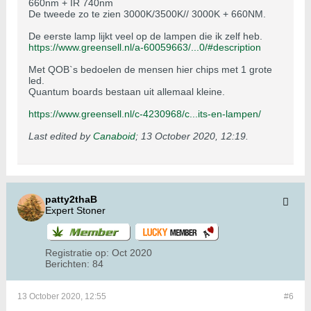
660nm + IR 740nm
De tweede zo te zien 3000K/3500K// 3000K + 660NM.
De eerste lamp lijkt veel op de lampen die ik zelf heb.
https://www.greensell.nl/a-60059663/...0/#description
Met QOB`s bedoelen de mensen hier chips met 1 grote
led.
Quantum boards bestaan uit allemaal kleine.
https://www.greensell.nl/c-4230968/c...its-en-lampen/
Last edited by
Canaboid
;
13 October 2020, 12:19
.
patty2thaB
Expert Stoner
Registratie op:
Oct 2020
Berichten:
84
13 October 2020, 12:55
#6