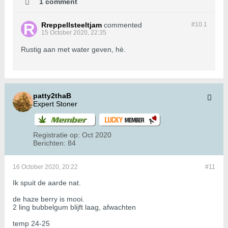
1 comment
Rreppellsteeltjam
commented
#10.
1
15 October 2020, 22:35
Rustig aan met water geven, hè.
patty2thaB
Expert Stoner
Registratie op:
Oct 2020
Berichten:
84
16 October 2020, 20:22
#11
Ik spuit de aarde nat.
de haze berry is mooi.
2 ling bubbelgum blijft laag, afwachten
temp 24-25