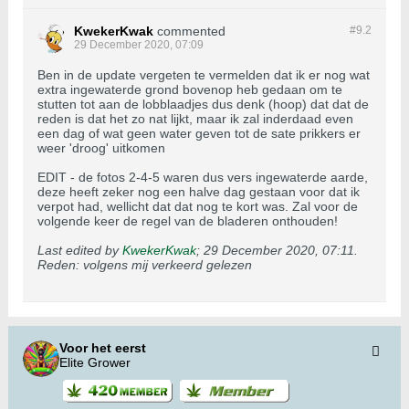
KwekerKwak
commented
#9.
2
29 December 2020, 07:09
Ben in de update vergeten te vermelden dat ik er nog wat
extra ingewaterde grond bovenop heb gedaan om te
stutten tot aan de lobblaadjes dus denk (hoop) dat dat de
reden is dat het zo nat lijkt, maar ik zal inderdaad even
een dag of wat geen water geven tot de sate prikkers er
weer 'droog' uitkomen
EDIT - de fotos 2-4-5 waren dus vers ingewaterde aarde,
deze heeft zeker nog een halve dag gestaan voor dat ik
verpot had, wellicht dat dat nog te kort was. Zal voor de
volgende keer de regel van de bladeren onthouden!
Last edited by
KwekerKwak
;
29 December 2020, 07:11
.
Reden:
volgens mij verkeerd gelezen
Voor het eerst
Elite Grower