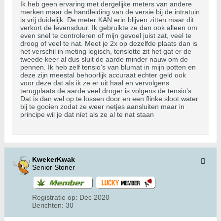
Ik heb geen ervaring met dergelijke meters van andere
merken maar de handleiding van de versie bij de intratuin
is vrij duidelijk. De meter KAN erin blijven zitten maar dit
verkort de levensduur. Ik gebruikte ze dan ook alleen om
even snel te controleren of mijn gevoel juist zat, veel te
droog of veel te nat. Meet je 2x op dezelfde plaats dan is
het verschil in meting logisch, tenslotte zit het gat er de
tweede keer al dus sluit de aarde minder nauw om de
pennen. Ik heb zelf tensio's van blumat in mijn potten en
deze zijn meestal behoorlijk accuraat echter geld ook
voor deze dat als ik ze er uit haal en vervolgens
terugplaats de aarde veel droger is volgens de tensio's.
Dat is dan wel op te lossen door en een flinke sloot water
bij te gooien zodat ze weer netjes aansluiten maar in
principe wil je dat niet als ze al te nat staan
KwekerKwak
Senior Stoner
Registratie op:
Dec 2020
Berichten:
30