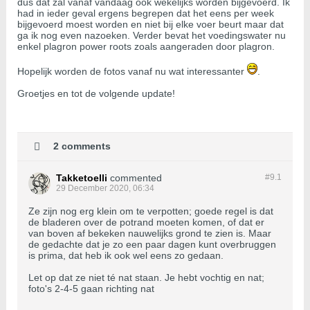
dus dat zal vanaf vandaag ook wekelijks worden bijgevoerd. Ik
had in ieder geval ergens begrepen dat het eens per week
bijgevoerd moest worden en niet bij elke voer beurt maar dat
ga ik nog even nazoeken. Verder bevat het voedingswater nu
enkel plagron power roots zoals aangeraden door plagron.
Hopelijk worden de fotos vanaf nu wat interessanter
.
Groetjes en tot de volgende update!
2 comments
Takketoelli
commented
#9.
1
29 December 2020, 06:34
Ze zijn nog erg klein om te verpotten; goede regel is dat
de bladeren over de potrand moeten komen, of dat er
van boven af bekeken nauwelijks grond te zien is. Maar
de gedachte dat je zo een paar dagen kunt overbruggen
is prima, dat heb ik ook wel eens zo gedaan.
Let op dat ze niet té nat staan. Je hebt vochtig en nat;
foto's 2-4-5 gaan richting nat