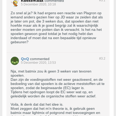
KwekerKwak
commented
#3.
1
5 December 2020, 10:18
Zo snel al ja? Ik had ergens een reactie van Plagron op
iemand anders gezien hier op JD waar ze zeiden dat als
je later om pot, die 3 weken dus, dat spoelen dan niet
hoefde maar als ik je goed begrijp zal ik waarschijnlijk
eerder moeten om potten dan ik verwacht. Is het na het
spoelen gewoon goed totdat je het nodig hebt dan
inderdaad of moet dat na een bepaalde tijd opnieuw
gebeuren?
QnQ
commented
#3.
2
5 December 2020, 13:53
Nja, met batmix zou ik geen 3 weken van tevoren
spoelen.
Dan zijn de voedingsstoffen net weer geactiveerd, en de
bedoeling van dat spoelen is de actieve meststoffen uit te
spoelen, zodat de beginwaarde (EC) lager is.
Tijdens het opdrogen loopt de EC weer wat op, en
geleidelijk worden de organische stoffen weer actief.
Voila, ik denk dat dat het idee is.
Moet zeggen dat het m'n theorie is, ik gebruik geen
batmix maar lightmix of potgrond met toevoegingen en