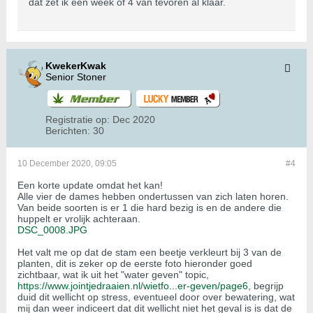
dat zet ik een week of 4 van tevoren al klaar.
KwekerKwak
Senior Stoner
Registratie op:
Dec 2020
Berichten:
30
10 December 2020, 09:05
#4
​Een korte update omdat het kan!
Alle vier de dames hebben ondertussen van zich laten horen.
Van beide soorten is er 1 die hard bezig is en de andere die
huppelt er vrolijk achteraan.
DSC_0008.JPG
Het valt me op dat de stam een beetje verkleurt bij 3 van de
planten, dit is zeker op de eerste foto hieronder goed
zichtbaar, wat ik uit het "water geven" topic,
https://www.jointjedraaien.nl/wietfo...er-geven/page6
, begrijp
duid dit wellicht op stress, eventueel door over bewatering, wat
mij dan weer indiceert dat dit wellicht niet het geval is is dat de