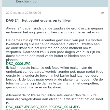
Berichten:
30
29 December 2020, 06:06
#9
DAG 24 - Het begint ergens op te lijken
Alweer 24 dagen sinds dat de zaadjes de grond in zijn gegaan
en hoewel het nog geen struiken zijn zit de groei er zeker in.
De dames zijn op 23 December gewisseld van pot. De wortels
kwamen er bij alle vier al op meerdere plekken uitzetten aan
de onderkant dus het leek me een goed moment om te
verpotten. Daarnaast zou ik een paar dagen van huis zijn en
dacht hiermee een mooi vocht buffer te bieden aan de
planten.
DSC_0006.JPG
Ik had in eerste instantie ook fotos willen maken van de
onderkant van de aarde/ wortels, zonder pot, maar nadat ik de
eerste bijna onderste boven in het kuiltje had laten donderen
besloot ik de focus maar even bij de planten te houden. Op de
fotos hieronder zijn de dames te zien net na het overpotten,
gevolgd door hoe ze er nu bij staan.
Allereerst de SSh's ze zijn allebij iets kleiner dan de GSC's
maar erg vergelijkbaar aan elkaar dus wellicht dat het de soort
is.
DSC_0007.JPG
DSC_0008.JPG
DSC_0014.JPG