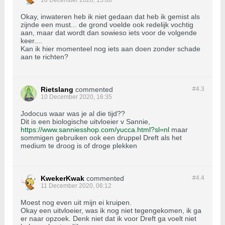
10 December 2020, 15:08
Okay, inwateren heb ik niet gedaan dat heb ik gemist als
zijnde een must... de grond voelde ook redelijk vochtig
aan, maar dat wordt dan sowieso iets voor de volgende
keer....
Kan ik hier momenteel nog iets aan doen zonder schade
aan te richten?
Rietslang
commented
#4.
3
10 December 2020, 16:35
Jodocus waar was je al die tijd??
Dit is een biologische uitvloeier v Sannie,
https://www.sanniesshop.com/yucca.html?sl=nl
maar
sommigen gebruiken ook een druppel Dreft als het
medium te droog is of droge plekken
KwekerKwak
commented
#4.
4
11 December 2020, 06:12
Moest nog even uit mijn ei kruipen.
Okay een uitvloeier, was ik nog niet tegengekomen, ik ga
er naar opzoek. Denk niet dat ik voor Dreft ga voelt niet