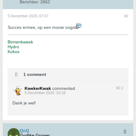
Berichten:
2662
5 December 2020, 07:07
#2
Succes ermee, op een mooie oogst
Binnenkweek
Hydro
Kokos
1 comment
KwekerKwak
commented
#2.
1
5 December 2020, 10:18
Dank je wel!
QnQ
Godlike Grower