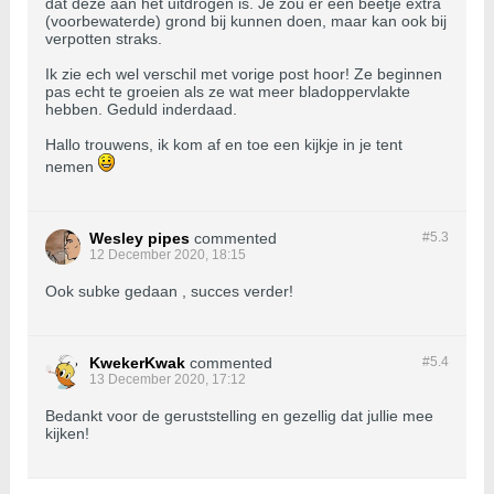
dat deze aan het uitdrogen is. Je zou er een beetje extra
(voorbewaterde) grond bij kunnen doen, maar kan ook bij
verpotten straks.
Ik zie ech wel verschil met vorige post hoor! Ze beginnen
pas echt te groeien als ze wat meer bladoppervlakte
hebben. Geduld inderdaad.
Hallo trouwens, ik kom af en toe een kijkje in je tent
nemen
Wesley pipes
commented
#5.
3
12 December 2020, 18:15
Ook subke gedaan , succes verder!
KwekerKwak
commented
#5.
4
13 December 2020, 17:12
Bedankt voor de geruststelling en gezellig dat jullie mee
kijken!