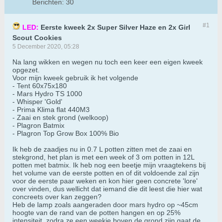
Berichten:
30
#1
LED:
Eerste kweek 2x Super Silver Haze en 2x Girl
Scout Cookies
5 December 2020, 05:28
Na lang wikken en wegen nu toch een keer een eigen kweek
opgezet.
Voor mijn kweek gebruik ik het volgende
- Tent 60x75x180
- Mars Hydro TS 1000
- Whisper 'Gold'
- Prima Klima flat 440M3
- Zaai en stek grond (welkoop)
- Plagron Batmix
- Plagron Top Grow Box 100% Bio
Ik heb de zaadjes nu in 0.7 L potten zitten met de zaai en
stekgrond, het plan is met een week of 3 om potten in 12L
potten met batmix. Ik heb nog een beetje mijn vraagtekens bij
het volume van de eerste potten en of dit voldoende zal zijn
voor de eerste paar weken en kon hier geen concrete 'lore'
over vinden, dus wellicht dat iemand die dit leest die hier wat
concreets over kan zeggen?
Heb de lamp zoals aangeraden door mars hydro op ~45cm
hoogte van de rand van de potten hangen en op 25%
intensiteit, zodra ze een weekje boven de grond zijn gaat de