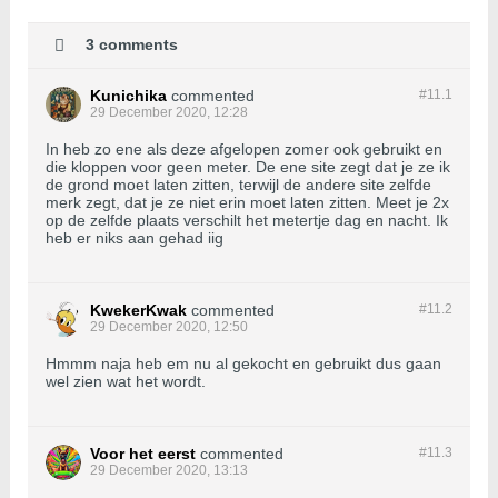
3 comments
Kunichika
commented
#11.
1
29 December 2020, 12:28
In heb zo ene als deze afgelopen zomer ook gebruikt en
die kloppen voor geen meter. De ene site zegt dat je ze ik
de grond moet laten zitten, terwijl de andere site zelfde
merk zegt, dat je ze niet erin moet laten zitten. Meet je 2x
op de zelfde plaats verschilt het metertje dag en nacht. Ik
heb er niks aan gehad iig
KwekerKwak
commented
#11.
2
29 December 2020, 12:50
Hmmm naja heb em nu al gekocht en gebruikt dus gaan
wel zien wat het wordt.
Voor het eerst
commented
#11.
3
29 December 2020, 13:13