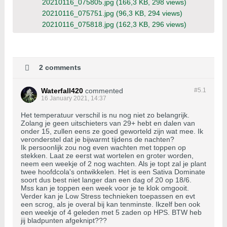
20210116_075805.jpg
(166,3 KB, 298 views)
20210116_075751.jpg
(96,3 KB, 294 views)
20210116_075818.jpg
(162,3 KB, 296 views)
2 comments
Waterfall420
commented
#5.
1
16 January 2021, 14:37
Het temperatuur verschil is nu nog niet zo belangrijk.
Zolang je geen uitschieters van 29+ hebt en dalen van
onder 15, zullen eens ze goed geworteld zijn wat mee. Ik
veronderstel dat je bijwarmt tijdens de nachten?
Ik persoonlijk zou nog even wachten met toppen op
stekken. Laat ze eerst wat wortelen en groter worden,
neem een weekje of 2 nog wachten. Als je topt zal je plant
twee hoofdcola's ontwikkelen. Het is een Sativa Dominate
soort dus best niet langer dan een dag of 20 op 18/6.
Mss kan je toppen een week voor je te klok omgooit.
Verder kan je Low Stress technieken toepassen en evt
een scrog, als je overal bij kan tenminste. Ikzelf ben ook
een weekje of 4 geleden met 5 zaden op HPS. BTW heb
jij bladpunten afgeknipt???