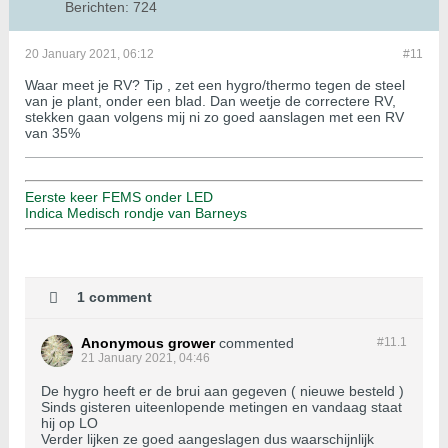
Berichten:
724
20 January 2021, 06:12
#11
Waar meet je RV? Tip , zet een hygro/thermo tegen de steel
van je plant, onder een blad. Dan weetje de correctere RV,
stekken gaan volgens mij ni zo goed aanslagen met een RV
van 35%
Eerste keer FEMS onder LED
Indica Medisch rondje van Barneys
1 comment
Anonymous grower
commented
#11.
1
21 January 2021, 04:46
De hygro heeft er de brui aan gegeven ( nieuwe besteld )
Sinds gisteren uiteenlopende metingen en vandaag staat
hij op LO
Verder lijken ze goed aangeslagen dus waarschijnlijk