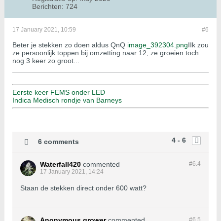
Berichten:
724
17 January 2021, 10:59
#6
Beter je stekken zo doen aldus QnQ
image_392304.png
IIk zou
ze persoonlijk toppen bij omzetting naar 12, ze groeien toch
nog 3 keer zo groot...
Eerste keer FEMS onder LED
Indica Medisch rondje van Barneys
4 - 6
6 comments
Waterfall420
commented
#6.
4
17 January 2021, 14:24
Staan de stekken direct onder 600 watt?
Anonymous grower
commented
#6.
5