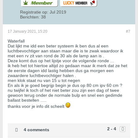
Registratie op:
Jul 2019
Berichten:
38
17 January 2021, 15:20
#7
Waterfall
Dat lijkt me idd een beter systeem ik ben dus al een
luchtbevochtiger aan staan maar die is te zwak waardoor ik
met een rv zit van rond de 30 als de lamp aan is .
Deze komt dus op het lijstje voor de volgende ronde ...
ik heb het tot hiertoe altijd zo gedaan maar ik merk dat ze het
de eerste dagen idd lastig hebben dus ga morgen een
zwaardere luchtbevochtiger halen .
men klok staat nu van 15 u tot negen
En als ik je goed begrijp begin je dus op 80 cm ipv 60 cm ?
nu twijfel ik toch of het niet beter zou zijn een dag of twee
gewoon terug onder de normale bulp en snel een gedimde
ballast bestellen .....
thanks voor je info dit scheelt
2 - 4
4 comments