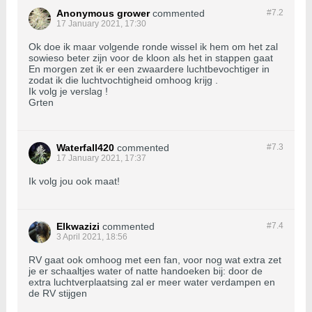
Anonymous grower
commented
#7.
2
17 January 2021, 17:30
Ok doe ik maar volgende ronde wissel ik hem om het zal
sowieso beter zijn voor de kloon als het in stappen gaat
En morgen zet ik er een zwaardere luchtbevochtiger in
zodat ik die luchtvochtigheid omhoog krijg .
Ik volg je verslag !
Grten
Waterfall420
commented
#7.
3
17 January 2021, 17:37
Ik volg jou ook maat!
Elkwazizi
commented
#7.
4
3 April 2021, 18:56
RV gaat ook omhoog met een fan, voor nog wat extra zet
je er schaaltjes water of natte handoeken bij: door de
extra luchtverplaatsing zal er meer water verdampen en
de RV stijgen