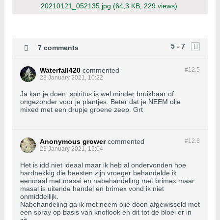
20210121_052135.jpg
(64,3 KB, 229 views)
5 - 7
7 comments
Waterfall420
commented
#12.
5
23 January 2021, 10:22
Ja kan je doen, spiritus is wel minder bruikbaar of
ongezonder voor je plantjes. Beter dat je NEEM olie
mixed met een drupje groene zeep. Grt
Anonymous grower
commented
#12.
6
23 January 2021, 15:04
Het is idd niet ideaal maar ik heb al ondervonden hoe
hardnekkig die beesten zijn vroeger behandelde ik
eenmaal met masai en nabehandeling met brimex maar
masai is uitende handel en brimex vond ik niet
onmiddellijk.
Nabehandeling ga ik met neem olie doen afgewisseld met
een spray op basis van knoflook en dit tot de bloei er in