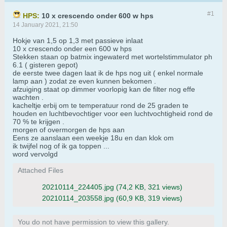
#1
HPS:
10 x crescendo onder 600 w hps
14 January 2021, 21:50
Hokje van 1,5 op 1,3 met passieve inlaat
10 x crescendo onder een 600 w hps
Stekken staan op batmix ingewaterd met wortelstimmulator ph
6.1 ( gisteren gepot)
de eerste twee dagen laat ik de hps nog uit ( enkel normale
lamp aan ) zodat ze even kunnen bekomen .
afzuiging staat op dimmer voorlopig kan de filter nog effe
wachten .
kacheltje erbij om te temperatuur rond de 25 graden te
houden en luchtbevochtiger voor een luchtvochtigheid rond de
70 % te krijgen .
morgen of overmorgen de hps aan
Eens ze aanslaan een weekje 18u en dan klok om
ik twijfel nog of ik ga toppen ...
word vervolgd
Attached Files
20210114_224405.jpg
(74,2 KB, 321 views)
20210114_203558.jpg
(60,9 KB, 319 views)
You do not have permission to view this gallery.