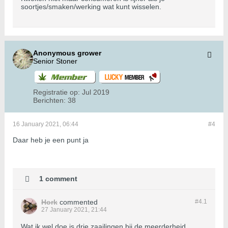
soortjes/smaken/werking wat kunt wisselen.
Anonymous grower
Senior Stoner
Registratie op:
Jul 2019
Berichten:
38
16 January 2021, 06:44
#4
Daar heb je een punt ja
1 comment
Hork
commented
#4.
1
27 January 2021, 21:44
Wat ik wel doe is drie zaailingen bij de meerderheid