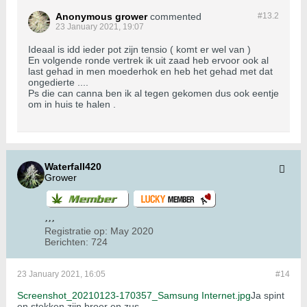
Anonymous grower
commented
#13.
2
23 January 2021, 19:07
Ideaal is idd ieder pot zijn tensio ( komt er wel van )
En volgende ronde vertrek ik uit zaad heb ervoor ook al
last gehad in men moederhok en heb het gehad met dat
ongedierte ....
Ps die can canna ben ik al tegen gekomen dus ook eentje
om in huis te halen .
Waterfall420
Grower
Registratie op:
May 2020
Berichten:
724
23 January 2021, 16:05
#14
Screenshot_20210123-170357_Samsung Internet.jpg
Ja spint
en stekken zijn broer en zus