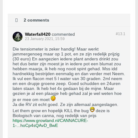
2 comments
Waterfall420
commented
#13.
1
23 January 2021, 15:59
Die tensiometer is zeker handig! Maar werkt
jammergenoeg maar op 1 pot, en ze zijn redelijk prijzig
(30 euro) En aangezien iedere plant anders drinkt zou
het dus beter zijn moest je in iedere pot een blumat zou
hebben maarja, ik heb nog nooit spint gehad. Mss idd
hardnekkig bestrijden eenmalig en dan verder met Neem.
Ik vul een flacon met 5 l water van 30 graden. 2ml neem
en een drupje groene zeep. Goed schudden en 24uren
laten staan. Ik heb het 4x gedaan bij de mijne. Maar
gezien je al een plaagje heb gehad zal je wel weten hoe
je er mee om moet
Ja die RV zit echt goed. Ze zijn allemaal aangeslagen.
Let them grow en hopelijk KILL the bug
deze is
Biologisch van canna, nog redelijk van prijs
https://www.growland.nl/CANNACURE-
1-...hoCp4sQAvD_BwE