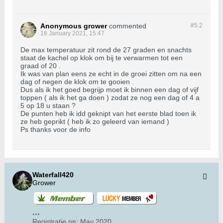
Anonymous grower
commented
#5.
2
16 January 2021, 15:47
De max temperatuur zit rond de 27 graden en snachts
staat de kachel op klok om bij te verwarmen tot een
graad of 20 .
Ik was van plan eens ze echt in de groei zitten om na een
dag of negen de klok om te gooien .
Dus als ik het goed begrijp moet ik binnen een dag of vijf
toppen ( als ik het ga doen ) zodat ze nog een dag of 4 a
5 op 18 u staan ?
De punten heb ik idd geknipt van het eerste blad toen ik
ze heb geprikt ( heb ik zo geleerd van iemand )
Ps thanks voor de info
Waterfall420
Grower
Registratie op:
May 2020