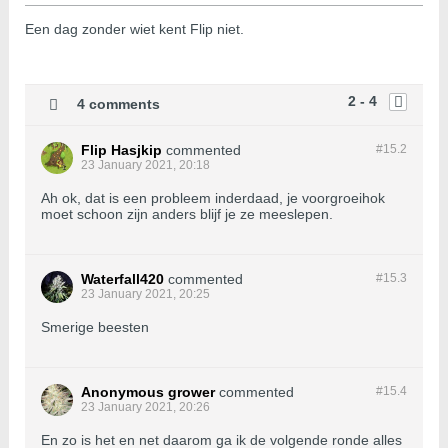
Een dag zonder wiet kent Flip niet.
2 - 4
4 comments
Flip Hasjkip
commented
#15.
2
23 January 2021, 20:18
Ah ok, dat is een probleem inderdaad, je voorgroeihok
moet schoon zijn anders blijf je ze meeslepen.
Waterfall420
commented
#15.
3
23 January 2021, 20:25
Smerige beesten
Anonymous grower
commented
#15.
4
23 January 2021, 20:26
En zo is het en net daarom ga ik de volgende ronde alles