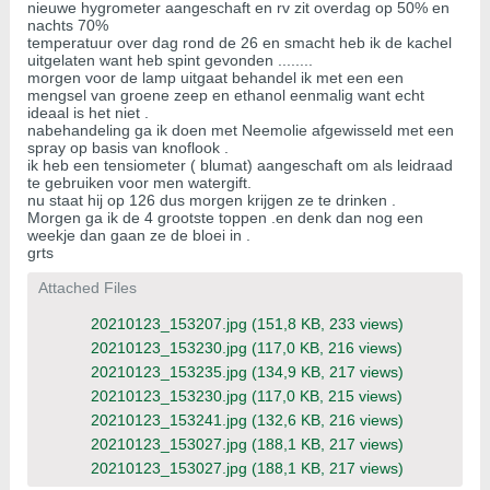
nieuwe hygrometer aangeschaft en rv zit overdag op 50% en
nachts 70%
temperatuur over dag rond de 26 en smacht heb ik de kachel
uitgelaten want heb spint gevonden ........
morgen voor de lamp uitgaat behandel ik met een een
mengsel van groene zeep en ethanol eenmalig want echt
ideaal is het niet .
nabehandeling ga ik doen met Neemolie afgewisseld met een
spray op basis van knoflook .
ik heb een tensiometer ( blumat) aangeschaft om als leidraad
te gebruiken voor men watergift.
nu staat hij op 126 dus morgen krijgen ze te drinken .
Morgen ga ik de 4 grootste toppen .en denk dan nog een
weekje dan gaan ze de bloei in .
grts
Attached Files
20210123_153207.jpg
(151,8 KB, 233 views)
20210123_153230.jpg
(117,0 KB, 216 views)
20210123_153235.jpg
(134,9 KB, 217 views)
20210123_153230.jpg
(117,0 KB, 215 views)
20210123_153241.jpg
(132,6 KB, 216 views)
20210123_153027.jpg
(188,1 KB, 217 views)
20210123_153027.jpg
(188,1 KB, 217 views)