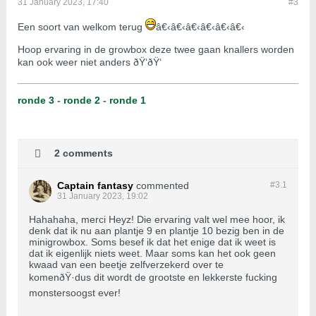
31 January 2023, 17:40
#3
Een soort van welkom terug
â€‹â€‹â€‹â€‹â€‹â€‹
Hoop ervaring in de growbox deze twee gaan knallers worden
kan ook weer niet anders ðŸ‘ðŸ‘
ronde 3
-
ronde 2
-
ronde 1
2 comments
Captain fantasy
commented
#3.
1
31 January 2023, 19:02
Hahahaha, merci Heyz! Die ervaring valt wel mee hoor, ik
denk dat ik nu aan plantje 9 en plantje 10 bezig ben in de
minigrowbox. Soms besef ik dat het enige dat ik weet is
dat ik eigenlijk niets weet. Maar soms kan het ook geen
kwaad van een beetje zelfverzekerd over te
komenðŸ·dus dit wordt de grootste en lekkerste fucking
monstersoogst ever!