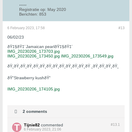
Registratie op:
May 2020
Berichten:
853
6 February 2023, 17:58
#13
06/02/23
ðŸ‡§ðŸ‡´Jamaican pearlðŸ‡§ðŸ‡´
IMG_20230206_173703.jpg
IMG_20230206_173450.jpg
IMG_20230206_173549.jpg
ðŸ¸ðŸ¸ðŸ¸ðŸ¸ðŸ¸ðŸ¸ðŸ¸ðŸ¸ðŸ¸ðŸ¸ðŸ¸ðŸ¸ðŸ ¸ðŸ¸ðŸ¸ðŸ¸ðŸ¸
ðŸ“Strawberry kushðŸ“
IMG_20230206_174105.jpg
2 comments
Tijnie82
commented
#13.
1
6 February 2023, 21:06