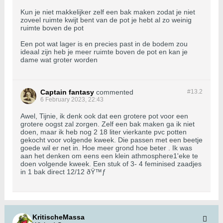
Kun je niet makkelijker zelf een bak maken zodat je niet
zoveel ruimte kwijt bent van de pot je hebt al zo weinig
ruimte boven de pot
Een pot wat lager is en precies past in de bodem zou
ideaal zijn heb je meer ruimte boven de pot en kan je
dame wat groter worden
Captain fantasy
commented
#13.
2
6 February 2023, 22:43
Awel, Tijnie, ik denk ook dat een grotere pot voor een
grotere oogst zal zorgen. Zelf een bak maken ga ik niet
doen, maar ik heb nog 2 18 liter vierkante pvc potten
gekocht voor volgende kweek. Die passen met een beetje
goede wil er net in. Hoe meer grond hoe beter . Ik was
aan het denken om eens een klein athmosphere1'eke te
doen volgende kweek. Een stuk of 3- 4 feminised zaadjes
in 1 bak direct 12/12 ðŸ™ƒ
KritischeMassa