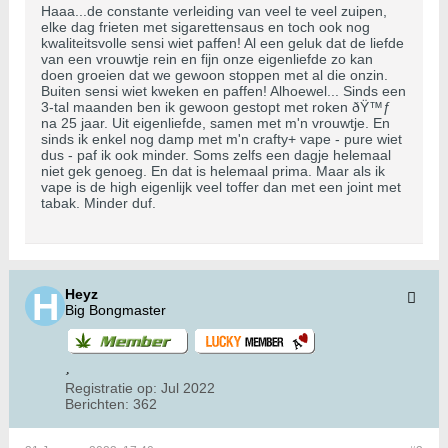
Haaa...de constante verleiding van veel te veel zuipen,
elke dag frieten met sigarettensaus en toch ook nog
kwaliteitsvolle sensi wiet paffen! Al een geluk dat de liefde
van een vrouwtje rein en fijn onze eigenliefde zo kan
doen groeien dat we gewoon stoppen met al die onzin.
Buiten sensi wiet kweken en paffen! Alhoewel... Sinds een
3-tal maanden ben ik gewoon gestopt met roken ðŸ™ƒ
na 25 jaar. Uit eigenliefde, samen met m'n vrouwtje. En
sinds ik enkel nog damp met m'n crafty+ vape - pure wiet
dus - paf ik ook minder. Soms zelfs een dagje helemaal
niet gek genoeg. En dat is helemaal prima. Maar als ik
vape is de high eigenlijk veel toffer dan met een joint met
tabak. Minder duf.
Heyz
Big Bongmaster
Registratie op:
Jul 2022
Berichten:
362