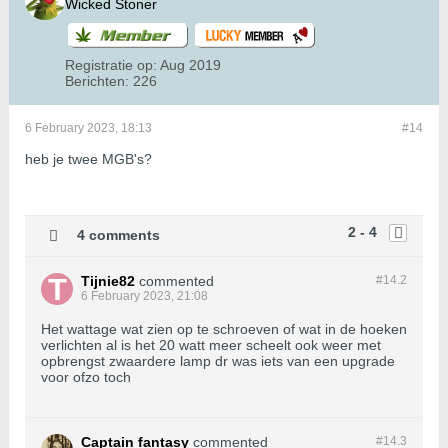
Wicked Stoner
Registratie op:
Aug 2019
Berichten:
226
6 February 2023, 18:13
#14
heb je twee MGB's?
2 - 4
4 comments
Tijnie82
commented
#14.
2
6 February 2023, 21:08
Het wattage wat zien op te schroeven of wat in de hoeken
verlichten al is het 20 watt meer scheelt ook weer met
opbrengst zwaardere lamp dr was iets van een upgrade
voor ofzo toch
Captain fantasy
commented
#14.
3