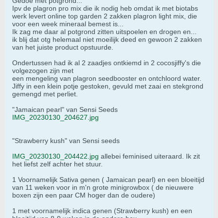
Gedoe met potgrond...
Ipv de plagron pro mix die ik nodig heb omdat ik met biotabs
werk levert online top garden 2 zakken plagron light mix, die
voor een week mineraal bemest is...
Ik zag me daar al potgrond zitten uitspoelen en drogen en...
ik blij dat otg helemaal niet moeilijk deed en gewoon 2 zakken
van het juiste product opstuurde.
Ondertussen had ik al 2 zaadjes ontkiemd in 2 cocosjiffy's die
volgezogen zijn met
een mengeling van plagron seedbooster en ontchloord water.
Jiffy in een klein potje gestoken, gevuld met zaai en stekgrond
gemengd met perliet.
"Jamaican pearl" van Sensi Seeds
IMG_20230130_204627.jpg
"Strawberry kush" van Sensi seeds
IMG_20230130_204422.jpg
allebei feminised uiteraard. Ik zit
het liefst zelf achter het stuur.
1 Voornamelijk Sativa genen ( Jamaican pearl) en een bloeitijd
van 11 weken voor in m'n grote minigrowbox ( de nieuwere
boxen zijn een paar CM hoger dan de oudere)
1 met voornamelijk indica genen (Strawberry kush) en een