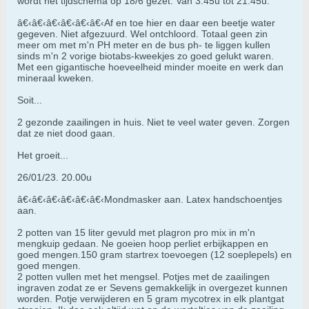
wordt het tijdschema op 18/6 gezet. Van 3.45u tot 21.45u.
â€‹â€‹â€‹â€‹â€‹â€‹Af en toe hier en daar een beetje water
gegeven. Niet afgezuurd. Wel ontchloord. Totaal geen zin
meer om met m'n PH meter en de bus ph- te liggen kullen
sinds m'n 2 vorige biotabs-kweekjes zo goed gelukt waren.
Met een gigantische hoeveelheid minder moeite en werk dan
mineraal kweken.
Soit...
2 gezonde zaailingen in huis. Niet te veel water geven. Zorgen
dat ze niet dood gaan.
Het groeit...
26/01/23. 20.00u
â€‹â€‹â€‹â€‹â€‹â€‹Mondmasker aan. Latex handschoentjes
aan.
2 potten van 15 liter gevuld met plagron pro mix in m'n
mengkuip gedaan. Ne goeien hoop perliet erbijkappen en
goed mengen.150 gram startrex toevoegen (12 soeplepels) en
goed mengen.
2 potten vullen met het mengsel. Potjes met de zaailingen
ingraven zodat ze er Sevens gemakkelijk in overgezet kunnen
worden. Potje verwijderen en 5 gram mycotrex in elk plantgat