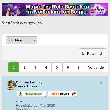
Sensi Seeds in minigrowbox
Filter
1
2
3
4
5
6
7
Volgende
Captain fantasy
Senior Grower
Registratie op:
May 2020
Berichten:
853