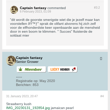
Captain fantasy
commented
#3.
2
6 February 2023, 01:09
"dit wordt de goorste smerigste wiet die je jezelf maar kan
voorstellen ðŸ™ƒ" sprak de olifant alvorens hij zich zelf
voor de elfhonderdste keer openbaarde aan de mensheid
door in een boom te klimmen. " Succes" fluisterde de
soldaat mier
Captain fantasy
Senior Grower
Registratie op:
May 2020
Berichten:
853
31 January 2023, 20:47
#4
Strawberry kush
IMG_20230131_192854.jpg
jamaican pearl