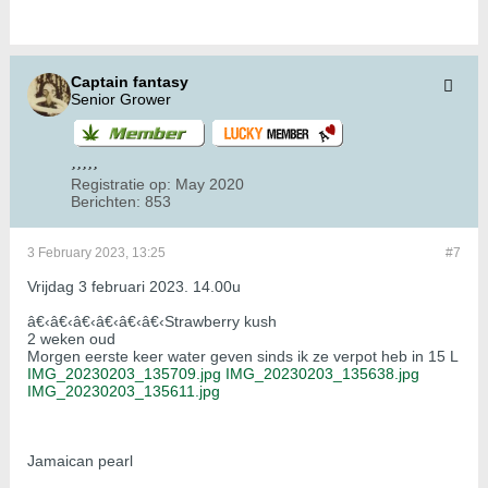
Captain fantasy
Senior Grower
Registratie op:
May 2020
Berichten:
853
3 February 2023, 13:25
#7
Vrijdag 3 februari 2023. 14.00u
â€‹â€‹â€‹â€‹â€‹â€‹Strawberry kush
2 weken oud
Morgen eerste keer water geven sinds ik ze verpot heb in 15 L
IMG_20230203_135709.jpg
IMG_20230203_135638.jpg
IMG_20230203_135611.jpg
Jamaican pearl