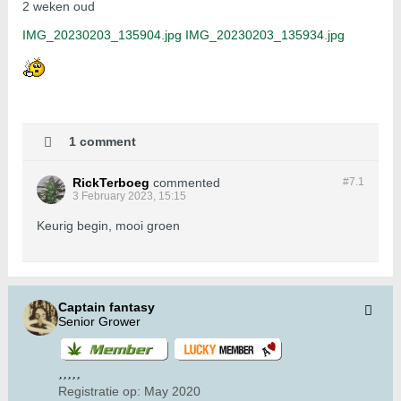
2 weken oud
IMG_20230203_135904.jpg
IMG_20230203_135934.jpg
1 comment
RickTerboeg
commented
#7.
1
3 February 2023, 15:15
Keurig begin, mooi groen
Captain fantasy
Senior Grower
Registratie op:
May 2020