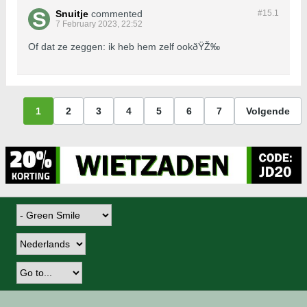
Snuitje
commented
#15.
1
7 February 2023, 22:52
Of dat ze zeggen: ik heb hem zelf ookðŸŽ‰
1
2
3
4
5
6
7
Volgende