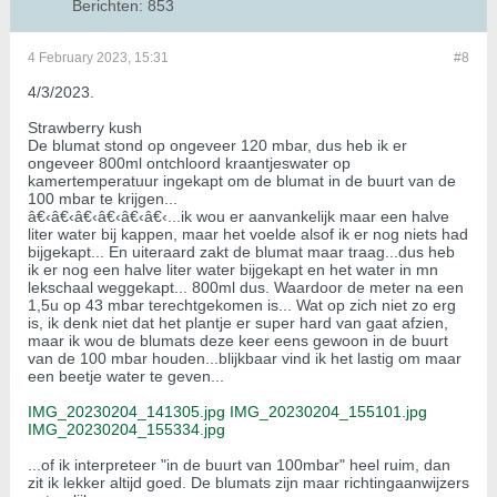
Berichten:
853
4 February 2023, 15:31
#8
4/3/2023.
Strawberry kush
De blumat stond op ongeveer 120 mbar, dus heb ik er
ongeveer 800ml ontchloord kraantjeswater op
kamertemperatuur ingekapt om de blumat in de buurt van de
100 mbar te krijgen...
â€‹â€‹â€‹â€‹â€‹â€‹...ik wou er aanvankelijk maar een halve
liter water bij kappen, maar het voelde alsof ik er nog niets had
bijgekapt... En uiteraard zakt de blumat maar traag...dus heb
ik er nog een halve liter water bijgekapt en het water in mn
lekschaal weggekapt... 800ml dus. Waardoor de meter na een
1,5u op 43 mbar terechtgekomen is... Wat op zich niet zo erg
is, ik denk niet dat het plantje er super hard van gaat afzien,
maar ik wou de blumats deze keer eens gewoon in de buurt
van de 100 mbar houden...blijkbaar vind ik het lastig om maar
een beetje water te geven...
IMG_20230204_141305.jpg
IMG_20230204_155101.jpg
IMG_20230204_155334.jpg
...of ik interpreteer "in de buurt van 100mbar" heel ruim, dan
zit ik lekker altijd goed. De blumats zijn maar richtingaanwijzers