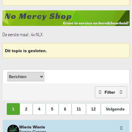
De eerste maal ; 4x NLX
Dit topic is gesloten.
Filter
1
2
4
5
6
11
12
Volgende
Wierie Wierie
Senior Grower