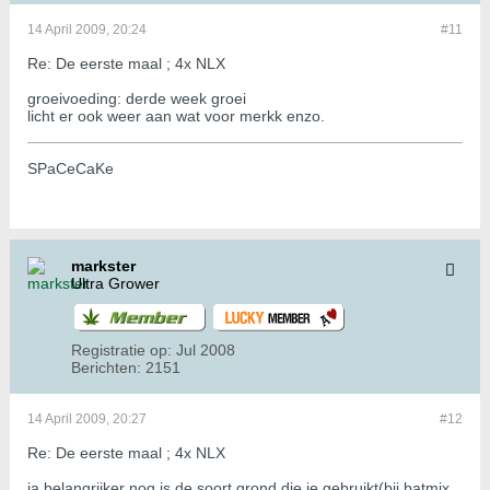
14 April 2009, 20:24
#11
Re: De eerste maal ; 4x NLX
groeivoeding: derde week groei
licht er ook weer aan wat voor merkk enzo.
SPaCeCaKe
markster
Ultra Grower
Registratie op:
Jul 2008
Berichten:
2151
14 April 2009, 20:27
#12
Re: De eerste maal ; 4x NLX
ja belangrijker nog is de soort grond die je gebruikt(bij batmix