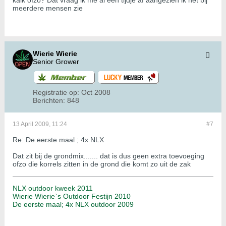
kalk ofzo? Dat vraag ik me al een tijdje af aangezien ik het bij
meerdere mensen zie
Wierie Wierie
Senior Grower
Registratie op:
Oct 2008
Berichten:
848
13 April 2009, 11:24
#7
Re: De eerste maal ; 4x NLX
Dat zit bij de grondmix....... dat is dus geen extra toevoeging
ofzo die korrels zitten in de grond die komt zo uit de zak
NLX outdoor kweek 2011
Wierie Wierie`s Outdoor Festijn 2010
De eerste maal; 4x NLX outdoor 2009